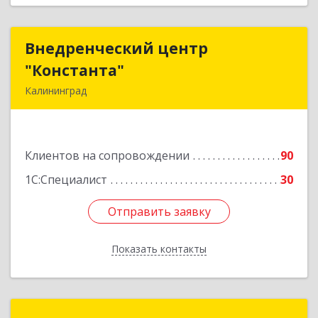
Внедренческий центр
Внедренческий центр
"Константа"
"Константа"
Калининград
236006, Калининградская обл, Калининград г,
К.Маркса ул, дом № 18, оф.701
Клиентов на сопровождении
90
Подробнее
1С:Специалист
30
Отправить заявку
Отправить заявку
Показать контакты
Назад