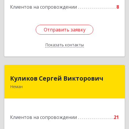
Клиентов на сопровождении
8
Отправить заявку
Отправить заявку
Показать контакты
Назад
Куликов Сергей Викторович
Куликов Сергей Викторович
Неман
238710, Калининградская обл, Неман г,
Красноармейская ул, дом № 8, кв.60
Подробнее
Клиентов на сопровождении
21