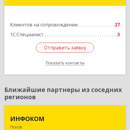
Подробнее
Клиентов на сопровождении
27
1С:Специалист
3
Отправить заявку
Отправить заявку
Показать контакты
Назад
Ближайшие партнеры из соседних
регионов
ИНФОКОМ
ИНФОКОМ
Псков
180000, Псковская обл, Псков г, Советская ул,