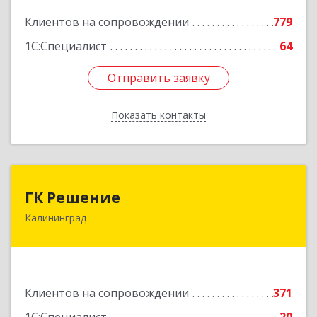
Подробнее
Клиентов на сопровождении
779
1С:Специалист
64
Отправить заявку
Отправить заявку
Показать контакты
Назад
ГК Решение
ГК Решение
Калининград
236038, Калининградская обл, Калининград г,
Липовая аллея ул, дом № 2
Подробнее
Клиентов на сопровождении
371