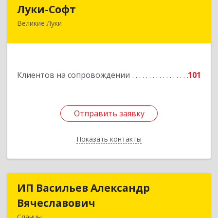
Луки-Софт
Луки-Софт
Великие Луки
182113, Псковская обл, Великие Луки г,
Октябрьский пр-кт, дом № 56А, оф.2
Подробнее
Клиентов на сопровождении
101
Отправить заявку
Отправить заявку
Показать контакты
Назад
ИП Васильев Александр
ИП Васильев Александр
Вячеславович
Вячеславович
Сланцы