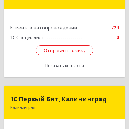
дом № 42г
Подробнее
Клиентов на сопровождении
729
1С:Специалист
4
Отправить заявку
Отправить заявку
Показать контакты
Назад
1С:Первый Бит, Калининград
1С:Первый Бит, Калининград
Калининград
236006, Калининградская обл, Калининград г,
Ленинский пр-кт, дом № 30