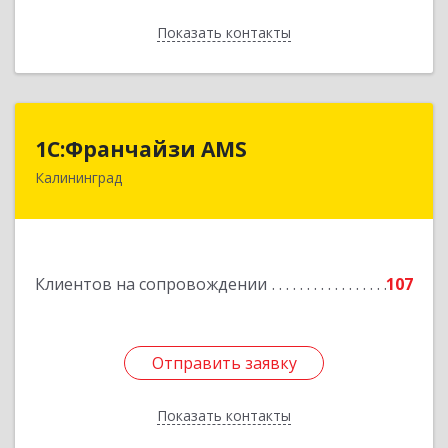
Показать контакты
Назад
1С:Франчайзи AMS
1С:Франчайзи AMS
Калининград
238325, Калининградская обл, Гурьевский р-н,
Луговое п, Центральная ул, дом № 17
Подробнее
Клиентов на сопровождении
107
Отправить заявку
Отправить заявку
Показать контакты
Назад