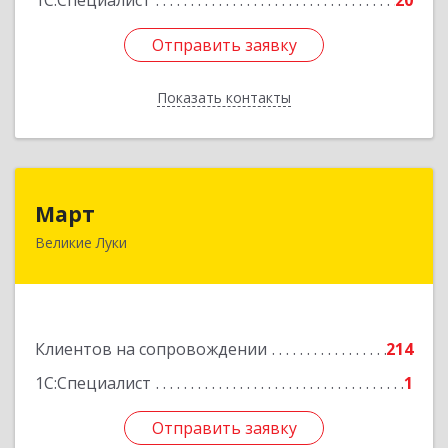
1С:Специалист
20
Отправить заявку
Отправить заявку
Показать контакты
Назад
Март
Март
Великие Луки
182113, Псковская обл, Великие Луки г,
Ботвина ул, дом № 17 А, пом.1003
Подробнее
Клиентов на сопровождении
214
1С:Специалист
1
Отправить заявку
Отправить заявку