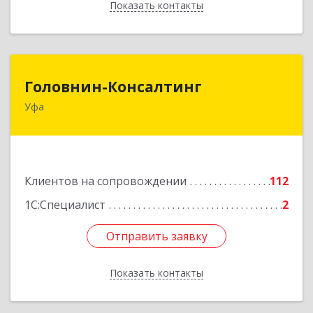
Показать контакты
Назад
Головнин-Консалтинг
Головнин-Консалтинг
Уфа
450006, Башкортостан Респ, Уфа г, Ленина ул,
дом № 148, оф.204
Подробнее
Клиентов на сопровождении
112
1С:Специалист
2
Отправить заявку
Отправить заявку
Показать контакты
Назад