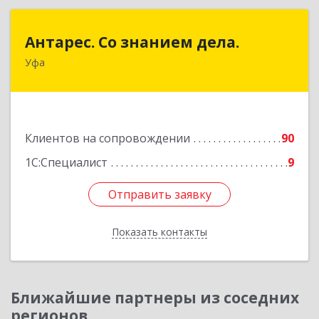
Антарес. Со знанием дела.
Антарес. Со знанием дела.
Уфа
450054, Башкортостан Респ, Уфа г,
Комсомольская ул, дом № 149/2, кв.76
Подробнее
Клиентов на сопровождении
90
1С:Специалист
9
Отправить заявку
Отправить заявку
Показать контакты
Назад
Ближайшие партнеры из соседних
регионов