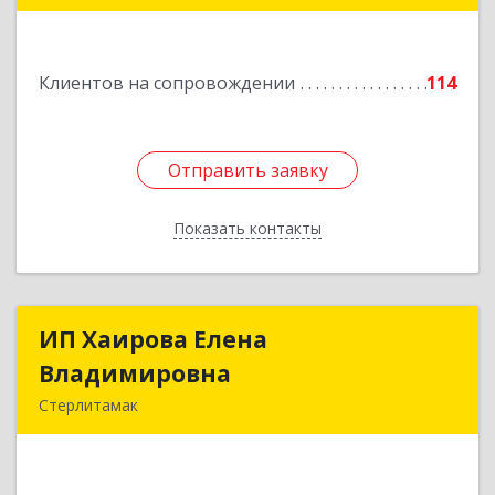
Подробнее
Клиентов на сопровождении
114
Отправить заявку
Отправить заявку
Показать контакты
Назад
ИП Хаирова Елена
ИП Хаирова Елена
Владимировна
Владимировна
Стерлитамак
Подробнее