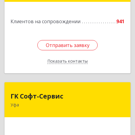
Подробнее
Клиентов на сопровождении
941
Отправить заявку
Отправить заявку
Показать контакты
Назад
ГK Софт-Сервис
ГK Софт-Сервис
Уфа
450022, Башкортостан Респ, Уфа г, Менделеева
ул, дом № 134/7
Подробнее