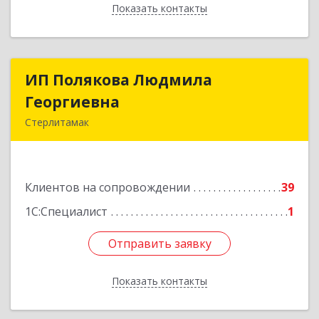
Показать контакты
Назад
ИП Полякова Людмила
ИП Полякова Людмила
Георгиевна
Георгиевна
Стерлитамак
453120, Башкортостан Респ, Стерлитамак г,
Имая Насыри ул, дом № 1, кв.74
Клиентов на сопровождении
39
Подробнее
1С:Специалист
1
Отправить заявку
Отправить заявку
Показать контакты
Назад