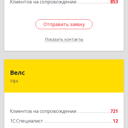
Клиентов на сопровождении
853
Отправить заявку
Отправить заявку
Показать контакты
Назад
Велс
Велс
Уфа
450071, Башкортостан Респ, Уфа г, 50 лет СССР
ул, дом № 48/1, этаж 5
Подробнее
Клиентов на сопровождении
721
1С:Специалист
12