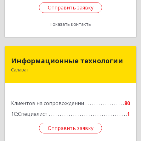
Отправить заявку
Отправить заявку
Показать контакты
Назад
Информационные технологии
Информационные технологии
Салават
453259, Башкортостан Респ, Салават г,
Северная ул, дом № 15, оф.108
Подробнее
Клиентов на сопровождении
80
1С:Специалист
1
Отправить заявку
Отправить заявку