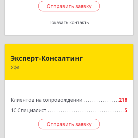
Отправить заявку
Отправить заявку
Показать контакты
Назад
Эксперт-Консалтинг
Эксперт-Консалтинг
Уфа
450059, Башкортостан Респ, Уфимский р-н, Уфа
г, Малая Гражданская ул, дом № 35А
Подробнее
Клиентов на сопровождении
218
1С:Специалист
5
Отправить заявку
Отправить заявку