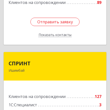
Клиентов на сопровождении
89
Отправить заявку
Отправить заявку
Показать контакты
Назад
СПРИНТ
СПРИНТ
Ишимбай
453201, Башкортостан Респ, Ишимбайский р-н,
Ишимбай г, Якупа Кулмыя ул, дом № 25
Подробнее
Клиентов на сопровождении
127
1С:Специалист
3