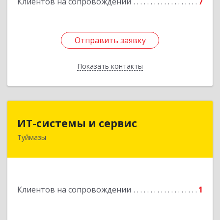
Клиентов на сопровождении
7
Отправить заявку
Отправить заявку
Показать контакты
Назад
ИТ-системы и сервис
ИТ-системы и сервис
Туймазы
452 750, 452750, Башкортостан Респ,
Туймазинский р-н, Туймазы г, Заводская ул,
дом № 11
Подробнее
Клиентов на сопровождении
1