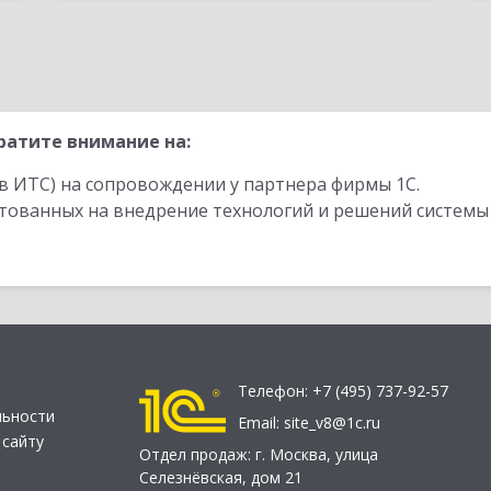
ратите внимание на:
в ИТС) на сопровождении у партнера фирмы 1С.
стованных на внедрение технологий и решений системы
Телефон:
+7 (495) 737-92-57
льности
Email:
site_v8@1c.ru
 сайту
Отдел продаж:
г. Москва
,
улица
Селезнёвская, дом 21