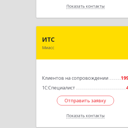
Показать контакты
Назад
ИТ
ИТС
Миасс
456300, Челябинская обл, Миасс г
Романенко ул, дом № 50
Подробне
Клиентов на сопровождении
19
1С:Специалист
Отправить заявку
Отправить заявку
Показать контакты
Назад