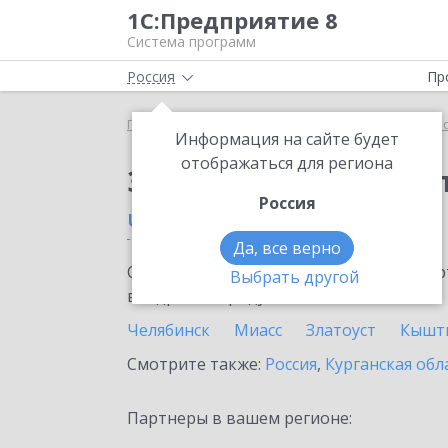
1С:Предприятие 8
Система программ
Россия
Пр
Главная
Сервисы ИТС
1С:Касса облачное при
Информация на сайте будет
отображаться для региона
Заказать 1С:Касса о
Россия
Челябинская область
Да, все верно
Ознакомьтесь с информационными карт
Выбрать другой
внедрение продукта.
Челябинск
Миасс
Златоуст
Кышт
Смотрите также:
Россия
,
Курганская обл
Партнеры в вашем регионе: