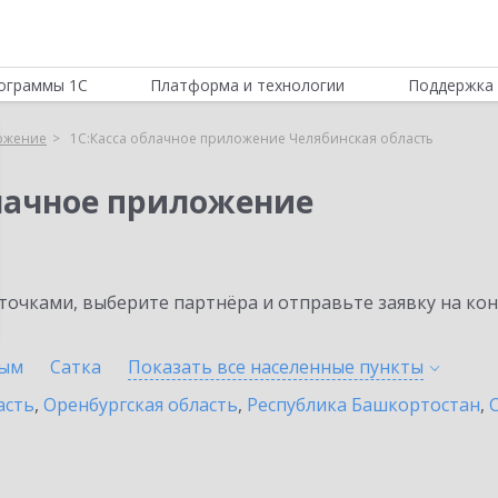
ограммы 1С
Платформа и технологии
Поддержка 
ложение
1С:Касса облачное приложение Челябинская область
блачное приложение
очками, выберите партнёра и отправьте заявку на ко
ым
Сатка
Показать все населенные
пункты
асть
,
Оренбургская область
,
Республика Башкортостан
,