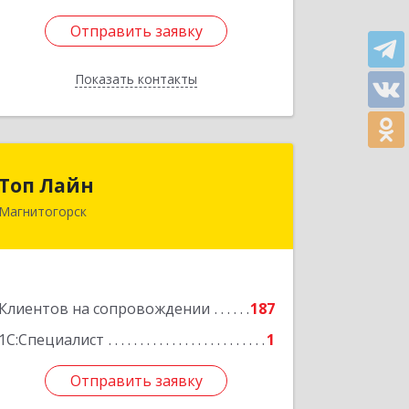
Отправить заявку
Отправить заявку
Показать контакты
Назад
Топ Лайн
Топ Лайн
Магнитогорск
454000, Челябинская обл,
Магнитогорск г, Галиуллина ул, дом
№ 11, А, кв.1
Подробнее
Клиентов на сопровождении
187
1С:Специалист
1
Отправить заявку
Отправить заявку