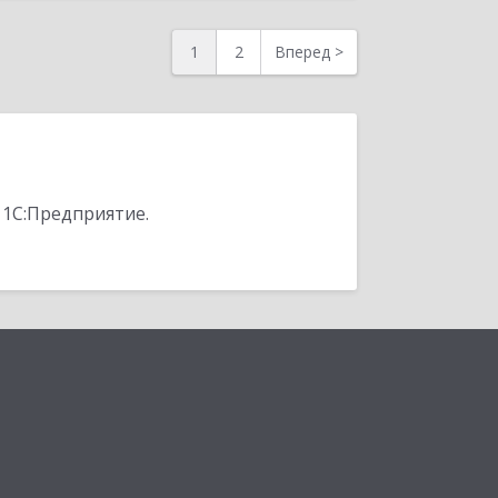
1
2
Вперед
>
 1С:Предприятие.