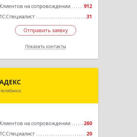
Клиентов на сопровождении
912
1С:Специалист
31
Отправить заявку
Отправить заявку
Показать контакты
Назад
АДЕКС
АДЕКС
Челябинск
454080, Челябинская обл, Челябинск г,
Смирных ул, дом № 15А, пом.51
Подробнее
Клиентов на сопровождении
260
1С:Специалист
20