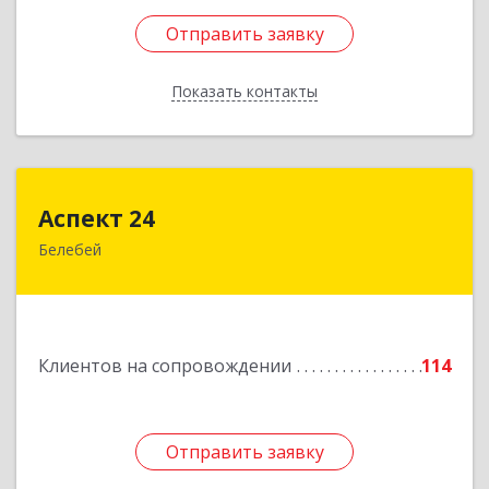
Отправить заявку
Отправить заявку
Показать контакты
Назад
Аспект 24
Аспект 24
Белебей
452000, Башкортостан Респ, Белебей г, им
В.И.Ленина ул, дом № 23/1
Подробнее
Клиентов на сопровождении
114
Отправить заявку
Отправить заявку