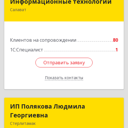
Информационные технологии
Салават
453259, Башкортостан Респ, Салават г,
Северная ул, дом № 15, оф.108
Подробнее
Клиентов на сопровождении
80
1С:Специалист
1
Отправить заявку
Отправить заявку
Показать контакты
Назад
ИП Полякова Людмила
ИП Полякова Людмила
Георгиевна
Георгиевна
Стерлитамак