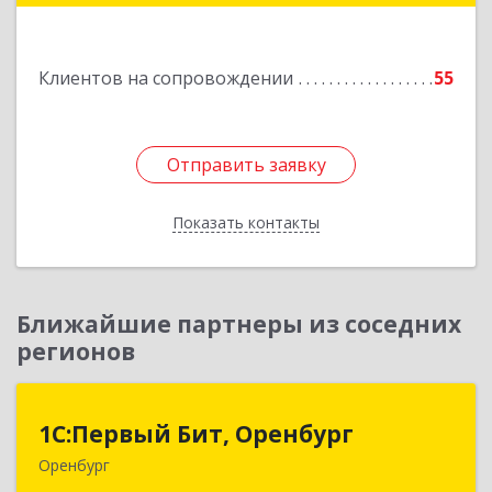
Клиентов на сопровождении
55
Отправить заявку
Отправить заявку
Показать контакты
Назад
Ближайшие партнеры из соседних
регионов
1С:Первый Бит, Оренбург
1С:Первый Бит, Оренбург
Оренбург
460044, Оренбургская обл, Оренбург, Березка