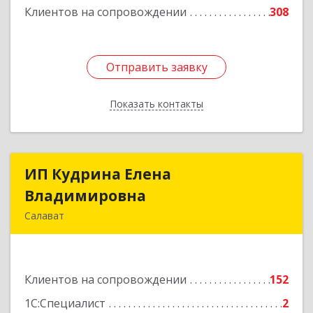
Подробнее
Клиентов на сопровождении
308
Отправить заявку
Отправить заявку
Показать контакты
Назад
ИП Кудрина Елена
ИП Кудрина Елена
Владимировна
Владимировна
Салават
453265, Башкортостан Респ, Салават г,
Бекетова ул, дом № 10, кв.87
Клиентов на сопровождении
152
Подробнее
1С:Специалист
2