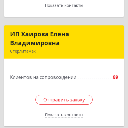
Показать контакты
Назад
ИП Хаирова Елена
ИП Хаирова Елена
Владимировна
Владимировна
Стерлитамак
Подробнее
Клиентов на сопровождении
89
Отправить заявку
Отправить заявку
Показать контакты
Назад