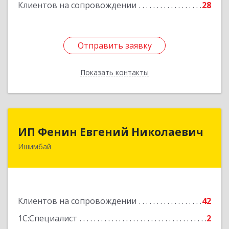
Клиентов на сопровождении
28
Отправить заявку
Отправить заявку
Показать контакты
Назад
ИП Фенин Евгений Николаевич
ИП Фенин Евгений Николаевич
Ишимбай
453211, Башкортостан Респ, Ишимбайский р-н,
Ишимбай г, Мустая Карима ул, дом № 31
Подробнее
Клиентов на сопровождении
42
1С:Специалист
2