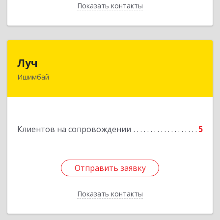
Показать контакты
Назад
Луч
Луч
Ишимбай
453215, Башкортостан Респ, Ишимбайский р-н,
Ишимбай г, Ленина пр-кт, дом № 29, кв.29
Подробнее
Клиентов на сопровождении
5
Отправить заявку
Отправить заявку
Показать контакты
Назад