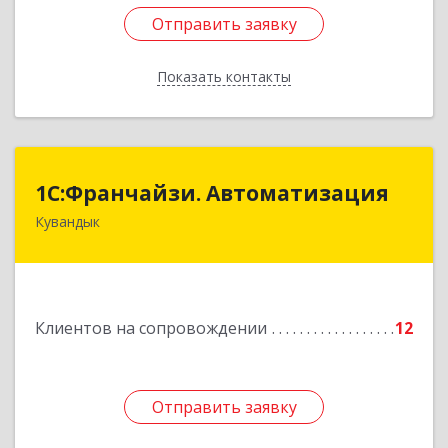
Отправить заявку
Отправить заявку
Показать контакты
Назад
1С:Франчайзи. Автоматизация
1С:Франчайзи. Автоматизация
Кувандык
462220, Оренбургская обл, Кувандыкский р-н,
Кувандык г, Советская ул, дом № 10
Подробнее
Клиентов на сопровождении
12
Отправить заявку
Отправить заявку