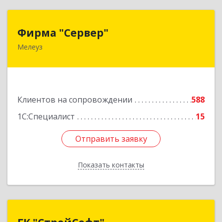
Фирма "Сервер"
Фирма "Сервер"
Мелеуз
453852, Башкортостан Респ, Мелеузовский р-н,
Мелеуз г, 32-й мкр, дом № 36
Подробнее
Клиентов на сопровождении
588
1С:Специалист
15
Отправить заявку
Отправить заявку
Показать контакты
Назад
ГК "СтройСофт"