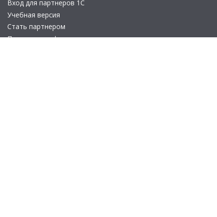
Вход для партнеров 1С
Учебная версия
Стать партнером
Политика конфиденциальности
Замечания по сайту
Другие сайты
Телефон:
+7 (495) 737-92-57
Email:
site_v8@1c.ru
Отдел продаж:
г. Москва
,
улица Селезнёвская, дом 21
© 2026 АО «Группа 1С» (правопреемник «1С»). Все права на сайт
защищены
© 2011- 2026 ООО «1С-Софт» (
о компании
).
Исключительное право на технологическую платформу
«1С:Предприятие 8» и типовые конфигурации программных