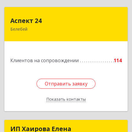
Аспект 24
Аспект 24
Белебей
452000, Башкортостан Респ, Белебей г, им
В.И.Ленина ул, дом № 23/1
Подробнее
Клиентов на сопровождении
114
Отправить заявку
Отправить заявку
Показать контакты
Назад
ИП Хаирова Елена
ИП Хаирова Елена