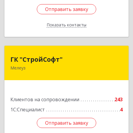
Отправить заявку
Отправить заявку
Показать контакты
Назад
ГК "СтройСофт"
ГК "СтройСофт"
Мелеуз
453852, Башкортостан Респ, Мелеуз г, Ленина
ул, дом № 160а, кв.4
Подробнее
Клиентов на сопровождении
243
1С:Специалист
4
Отправить заявку
Отправить заявку