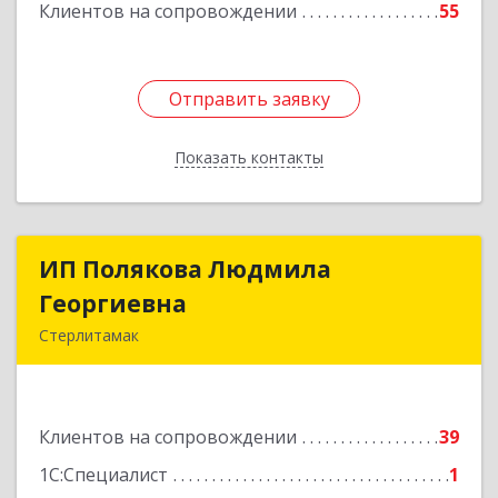
Клиентов на сопровождении
55
Отправить заявку
Отправить заявку
Показать контакты
Назад
ИП Полякова Людмила
ИП Полякова Людмила
Георгиевна
Георгиевна
Стерлитамак
453120, Башкортостан Респ, Стерлитамак г,
Имая Насыри ул, дом № 1, кв.74
Клиентов на сопровождении
39
Подробнее
1С:Специалист
1