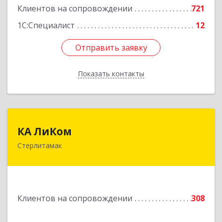
Клиентов на сопровождении
721
1С:Специалист
12
Отправить заявку
Отправить заявку
Показать контакты
Назад
КА ЛиКом
КА ЛиКом
Стерлитамак
453115, Башкортостан Респ, г.о. город
Стерлитамак, Стерлитамак г, Республиканская
ул, дом № 9в
Подробнее
Клиентов на сопровождении
308