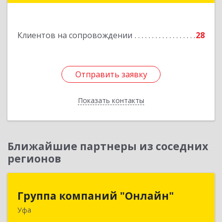
Подробнее
Клиентов на сопровождении
28
Отправить заявку
Отправить заявку
Показать контакты
Назад
Ближайшие партнеры из соседних
регионов
Группа компаний "Онлайн"
Группа компаний "Онлайн"
Уфа
450006, Башкортостан Респ, г.о. город Уфа, Уфа