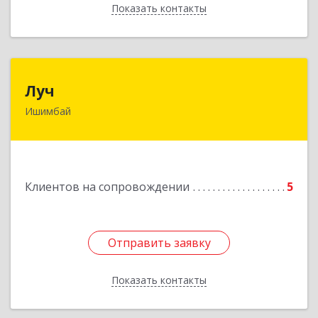
Показать контакты
Назад
Луч
Луч
Ишимбай
453215, Башкортостан Респ, Ишимбайский р-н,
Ишимбай г, Ленина пр-кт, дом № 29, кв.29
Подробнее
Клиентов на сопровождении
5
Отправить заявку
Отправить заявку
Показать контакты
Назад