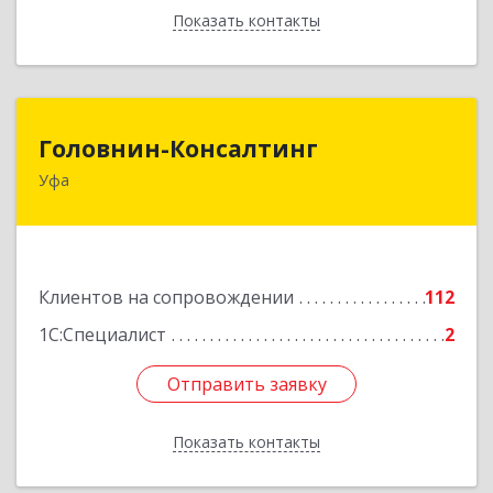
Показать контакты
Назад
Головнин-Консалтинг
Головнин-Консалтинг
Уфа
450006, Башкортостан Респ, Уфа г, Ленина ул,
дом № 148, оф.204
Подробнее
Клиентов на сопровождении
112
1С:Специалист
2
Отправить заявку
Отправить заявку
Показать контакты
Назад