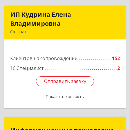
ИП Кудрина Елена
ИП Кудрина Елена
Владимировна
Владимировна
Салават
453265, Башкортостан Респ, Салават г,
Бекетова ул, дом № 10, кв.87
Клиентов на сопровождении
152
Подробнее
1С:Специалист
2
Отправить заявку
Отправить заявку
Показать контакты
Назад
Информационные технологии