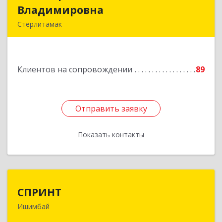
Владимировна
Владимировна
Стерлитамак
Подробнее
Клиентов на сопровождении
89
Отправить заявку
Отправить заявку
Показать контакты
Назад
СПРИНТ
СПРИНТ
Ишимбай
453201, Башкортостан Респ, Ишимбайский р-н,
Ишимбай г, Якупа Кулмыя ул, дом № 25