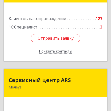
Подробнее
Клиентов на сопровождении
127
1С:Специалист
3
Отправить заявку
Отправить заявку
Показать контакты
Назад
Сервисный центр ARS
Сервисный центр ARS
Мелеуз
Подробнее