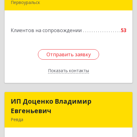
Первоуральск
Подробнее
Клиентов на сопровождении
53
Отправить заявку
Отправить заявку
Показать контакты
Назад
ИП Доценко Владимир
ИП Доценко Владимир
Евгеньевич
Евгеньевич
Ревда
623281, Свердловская обл, Ревда г, Карла
Либкнехта ул, дом № 35, кв.31