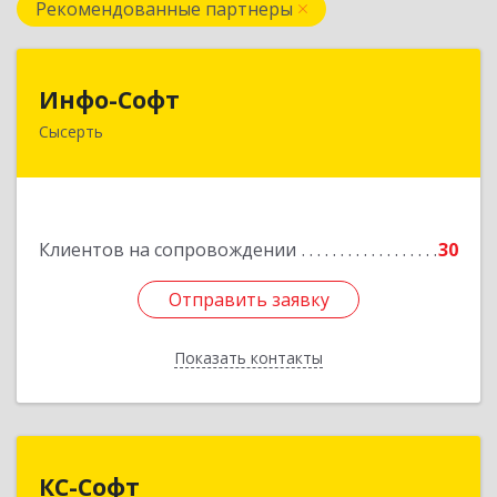
Рекомендованные партнеры
Инфо-Софт
Инфо-Софт
Сысерть
624021, Свердловская обл, Сысерть г, Коммуны
ул, дом № 39, кв.13
Подробнее
Клиентов на сопровождении
30
Отправить заявку
Отправить заявку
Показать контакты
Назад
КС-Софт
КС-Софт