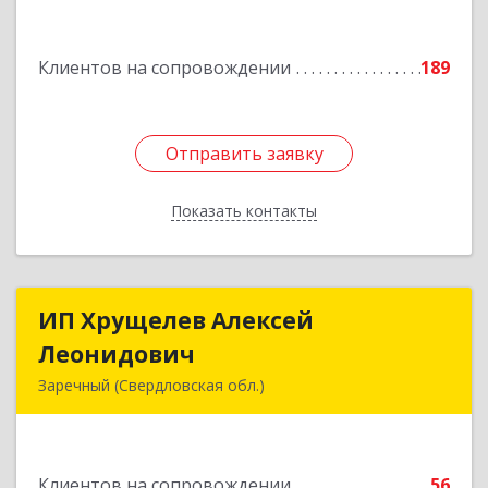
Подробнее
Клиентов на сопровождении
189
Отправить заявку
Отправить заявку
Показать контакты
Назад
ИП Хрущелев Алексей
ИП Хрущелев Алексей
Леонидович
Леонидович
Заречный (Свердловская обл.)
624250, Свердловская обл, Заречный г,
Курчатова ул, дом № 27/2, кв.57
Клиентов на сопровождении
56
Подробнее