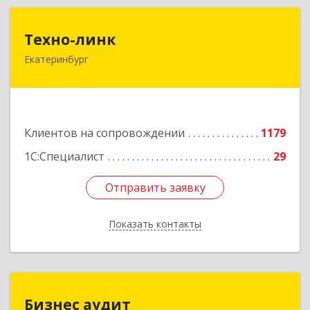
Техно-линк
Техно-линк
Екатеринбург
620000, Свердловская обл, Екатеринбург г,
Основинская ул, строение 10, оф.1116
Подробнее
Клиентов на сопровождении
1179
1С:Специалист
29
Отправить заявку
Отправить заявку
Показать контакты
Назад
Бизнес аудит
Бизнес аудит