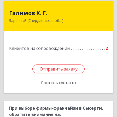
Галимов К. Г.
Галимов К. Г.
Заречный (Свердловская обл.)
Свердловская обл, г. Заречный, ул. Кузнецова,
д.24, оф.72
Подробнее
Клиентов на сопровождении
2
Отправить заявку
Отправить заявку
Показать контакты
Назад
При выборе фирмы-франчайзи в Сысерти,
обратите внимание на: