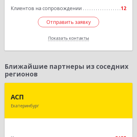
Клиентов на сопровождении
12
Отправить заявку
Отправить заявку
Показать контакты
Назад
Ближайшие партнеры из соседних
регионов
АСП
АСП
Екатеринбург
620075, Свердловская обл, Екатеринбург г,
Карла Либкнехта ул, строение 22, оф.521
Подробнее