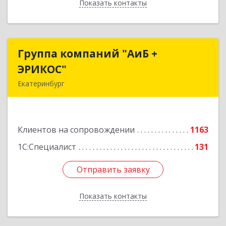
Показать контакты
Назад
Группа компаний "АиБ +
Группа компаний "АиБ +
ЭРИКОС"
ЭРИКОС"
Екатеринбург
620075, Свердловская обл, Екатеринбург г,
Луначарского ул, дом № 81, оф.1008
Клиентов на сопровождении
1163
Подробнее
1С:Специалист
131
Отправить заявку
Отправить заявку
Показать контакты
Назад