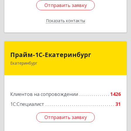
Отправить заявку
Отправить заявку
Показать контакты
Назад
Прайм-1С-Екатеринбург
Прайм-1С-Екатеринбург
Екатеринбург
620142, Свердловская обл, Екатеринбург г, 8
Марта ул, дом № 49, оф.609
Подробнее
Клиентов на сопровождении
1426
1С:Специалист
31
Отправить заявку
Отправить заявку