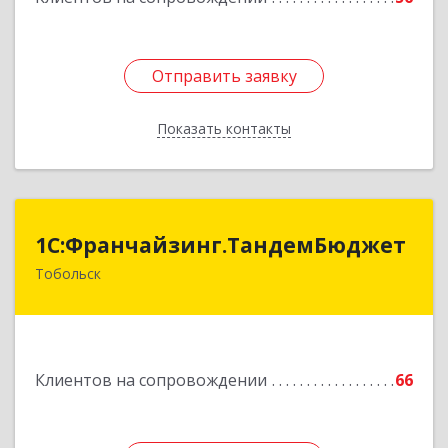
Отправить заявку
Отправить заявку
Показать контакты
Назад
1С:Франчайзинг.ТандемБюджет
1С:Франчайзинг.ТандемБюджет
Тобольск
Подробнее
Клиентов на сопровождении
66