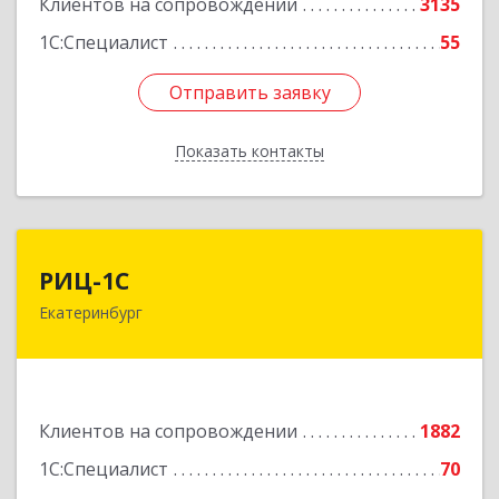
Клиентов на сопровождении
3135
1С:Специалист
55
Отправить заявку
Отправить заявку
Показать контакты
Назад
РИЦ-1С
РИЦ-1С
Екатеринбург
620102, Свердловская обл, Екатеринбург г,
Фурманова ул, дом № 124
Подробнее
Клиентов на сопровождении
1882
1С:Специалист
70