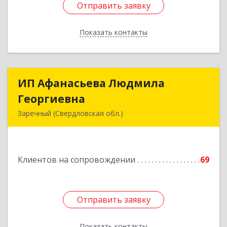
Отправить заявку
Отправить заявку
Показать контакты
Назад
ИП Афанасьева Людмила
ИП Афанасьева Людмила
Георгиевна
Георгиевна
Заречный (Свердловская обл.)
624250, Свердловская обл, Заречный г,
Алещенкова ул, дом № 4, кв.46
Клиентов на сопровождении
69
Подробнее
Отправить заявку
Отправить заявку
Показать контакты
Назад