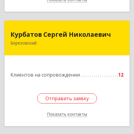
Курбатов Сергей Николаевич
Курбатов Сергей Николаевич
Березовский
623 701, 623701, Свердловская обл,
Березовский г, Театральная ул, д. 28, кв.43
Подробнее
Клиентов на сопровождении
12
Отправить заявку
Отправить заявку
Показать контакты
Назад