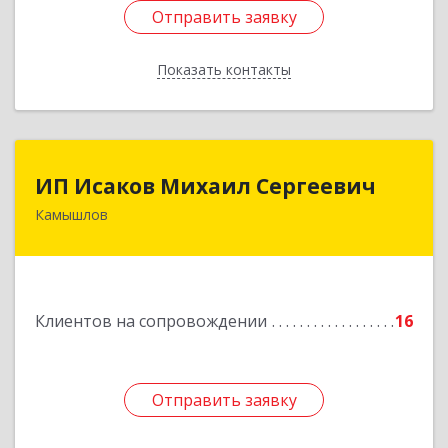
Отправить заявку
Отправить заявку
Показать контакты
Назад
ИП Исаков Михаил Сергеевич
ИП Исаков Михаил Сергеевич
Камышлов
624860, Свердловская обл, Камышлов г, Ленина
ул, дом № 20
Подробнее
Клиентов на сопровождении
16
Отправить заявку
Отправить заявку