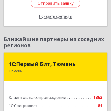
Отправить заявку
Отправить заявку
Показать контакты
Назад
Ближайшие партнеры из соседних
регионов
1С:Первый Бит, Тюмень
1С:Первый Бит, Тюмень
Тюмень
625000, Тюменская обл, Тюмень г, Республики
ул, дом № 61, оф.712
Подробнее
Клиентов на сопровождении
1363
1С:Специалист
81