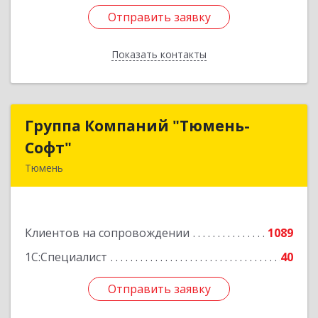
Отправить заявку
Отправить заявку
Показать контакты
Назад
Группа Компаний "Тюмень-
Группа Компаний "Тюмень-
Софт"
Софт"
Тюмень
625048, Тюменская обл, Тюмень г, Салтыкова-
Щедрина ул, дом № 44/4
Клиентов на сопровождении
1089
Подробнее
1С:Специалист
40
Отправить заявку
Отправить заявку