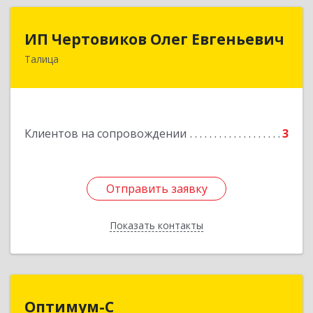
ИП Чертовиков Олег Евгеньевич
ИП Чертовиков Олег Евгеньевич
Талица
623640, Свердловская обл, Талица г, Ленина ул,
дом № 73, кв.31
Подробнее
Клиентов на сопровождении
3
Отправить заявку
Отправить заявку
Показать контакты
Назад
Оптимум-С
Оптимум-С