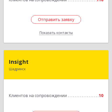
Отправить заявку
Отправить заявку
Показать контакты
Назад
Insight
Insight
Шадринск
641870, Курганская обл, Шадринск г,
Октябрьская ул, 108/14
Подробнее
Клиентов на сопровождении
10