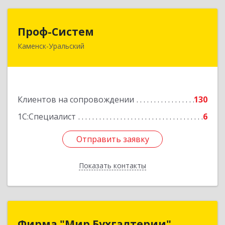
Проф-Систем
Проф-Систем
Каменск-Уральский
623406, Свердловская обл, Каменск-Уральский
г, Уральская ул, дом № 43, пом.110
Подробнее
Клиентов на сопровождении
130
1С:Специалист
6
Отправить заявку
Отправить заявку
Показать контакты
Назад
Фирма "Мир Бухгалтерии"
Фирма "Мир Бухгалтерии"