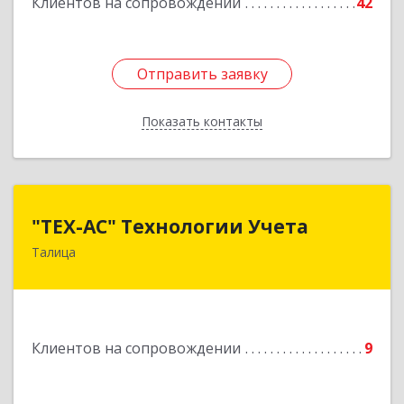
Клиентов на сопровождении
42
Отправить заявку
Отправить заявку
Показать контакты
Назад
"ТЕХ-АС" Технологии Учета
"ТЕХ-АС" Технологии Учета
Талица
623640, Свердловская обл, Талицкий р-н,
Талица г, Ленина ул, дом № 73, пом.9
Подробнее
Клиентов на сопровождении
9