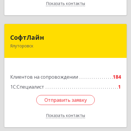
Показать контакты
Назад
СофтЛайн
СофтЛайн
Ялуторовск
627010, Тюменская обл, Ялуторовский р-н,
Ялуторовск г, Ленина ул, дом № 28
Подробнее
Клиентов на сопровождении
184
1С:Специалист
1
Отправить заявку
Отправить заявку
Показать контакты
Назад