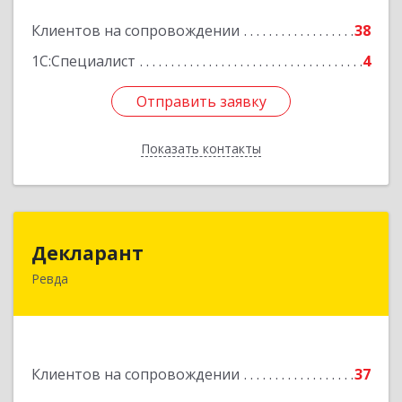
Клиентов на сопровождении
38
Подробнее
1С:Специалист
4
Отправить заявку
Отправить заявку
Показать контакты
Назад
Декларант
Декларант
Ревда
623280, Свердловская обл, Ревда г, Азина ул,
дом № 81, оф.223
Подробнее
Клиентов на сопровождении
37