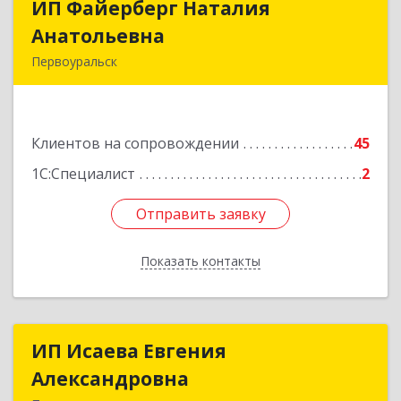
ИП Файерберг Наталия
ИП Файерберг Наталия
Анатольевна
Анатольевна
Первоуральск
623119, Свердловская обл, Первоуральск г,
Строителей ул, дом № 38-24
Клиентов на сопровождении
45
Подробнее
1С:Специалист
2
Отправить заявку
Отправить заявку
Показать контакты
Назад
ИП Исаева Евгения
ИП Исаева Евгения
Александровна
Александровна