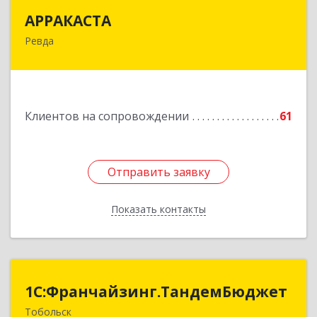
АРРАКАСТА
АРРАКАСТА
Ревда
623286, Свердловская обл, Ревда г, Азина ул,
Здание № 83, оф.3
Подробнее
Клиентов на сопровождении
61
Отправить заявку
Отправить заявку
Показать контакты
Назад
1С:Франчайзинг.ТандемБюджет
1С:Франчайзинг.ТандемБюджет
Тобольск