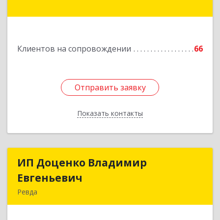
Подробнее
Клиентов на сопровождении
66
Отправить заявку
Отправить заявку
Показать контакты
Назад
ИП Доценко Владимир
ИП Доценко Владимир
Евгеньевич
Евгеньевич
Ревда
623281, Свердловская обл, Ревда г, Карла
Либкнехта ул, дом № 35, кв.31