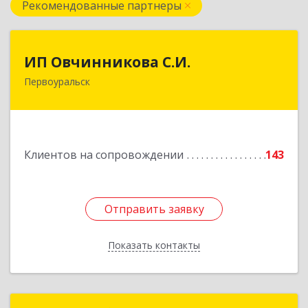
Рекомендованные партнеры
ИП Овчинникова С.И.
ИП Овчинникова С.И.
Первоуральск
623119, Свердловская обл, Первоуральск г,
Береговая ул, дом № 5Б, кв.160
Подробнее
Клиентов на сопровождении
143
Отправить заявку
Отправить заявку
Показать контакты
Назад