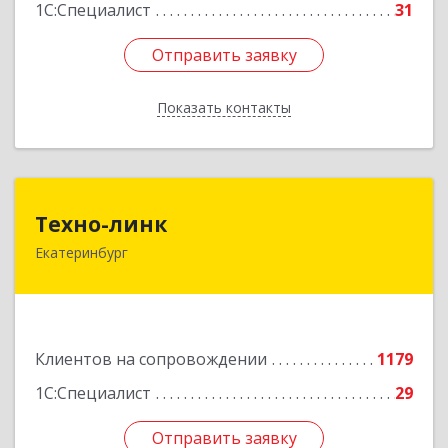
1С:Специалист
31
Отправить заявку
Отправить заявку
Показать контакты
Назад
Техно-линк
Техно-линк
Екатеринбург
620000, Свердловская обл, Екатеринбург г,
Основинская ул, строение 10, оф.1116
Подробнее
Клиентов на сопровождении
1179
1С:Специалист
29
Отправить заявку
Отправить заявку