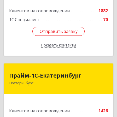
Подробнее
Клиентов на сопровождении
1882
1С:Специалист
70
Отправить заявку
Отправить заявку
Показать контакты
Назад
Прайм-1С-Екатеринбург
Прайм-1С-Екатеринбург
Екатеринбург
620142, Свердловская обл, Екатеринбург г, 8
Марта ул, дом № 49, оф.609
Подробнее
Клиентов на сопровождении
1426