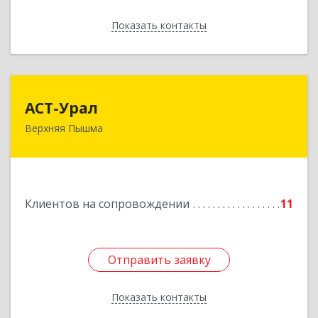
Показать контакты
Назад
АСТ-Урал
АСТ-Урал
Верхняя Пышма
624090, Свердловская обл, Верхняя Пышма г,
Уральских рабочих ул, дом № 45А - 76
Подробнее
Клиентов на сопровождении
11
Отправить заявку
Отправить заявку
Показать контакты
Назад