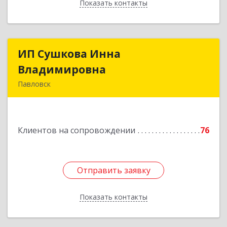
Показать контакты
Назад
ИП Сушкова Инна
ИП Сушкова Инна
Владимировна
Владимировна
Павловск
396420, Воронежская обл, Павловский р-н,
Павловск г, Цветочная ул, дом № 4/2
Клиентов на сопровождении
76
Подробнее
Отправить заявку
Отправить заявку
Показать контакты
Назад