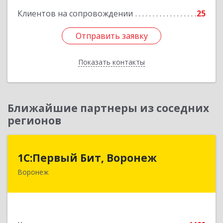
Клиентов на сопровождении
25
Отправить заявку
Отправить заявку
Показать контакты
Назад
Ближайшие партнеры из соседних
регионов
1С:Первый Бит, Воронеж
1С:Первый Бит, Воронеж
Воронеж
394006, Воронежская обл, Воронеж г, 20-летия
Октября ул, дом № 119, оф.711
Подробнее