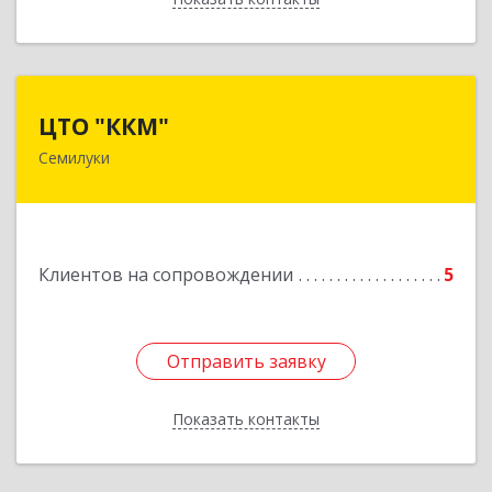
ЦТО "ККМ"
ЦТО "ККМ"
Семилуки
Подробнее
Клиентов на сопровождении
5
Отправить заявку
Отправить заявку
Показать контакты
Назад