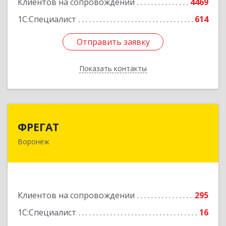
Клиентов на сопровождении
4469
1С:Специалист
614
Отправить заявку
Отправить заявку
Показать контакты
Назад
ФРЕГАТ
ФРЕГАТ
Воронеж
394006, Воронежская обл, Воронеж г,
Бахметьева ул, дом № 2Б, пом.I, офис 220
Подробнее
Клиентов на сопровождении
295
1С:Специалист
16