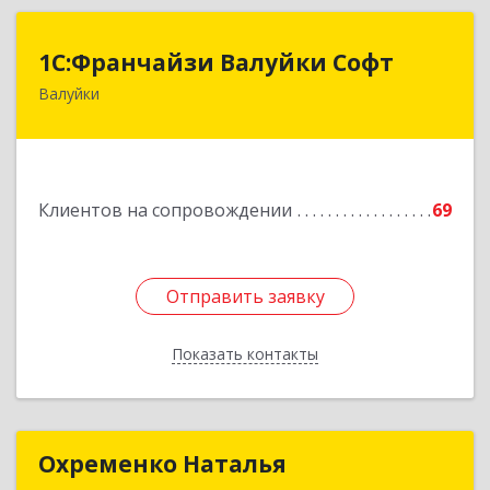
1С:Франчайзи Валуйки Софт
1С:Франчайзи Валуйки Софт
Валуйки
309996, Белгородская обл, Валуйки г, Горького,
дом № 21, кв.21
Подробнее
Клиентов на сопровождении
69
Отправить заявку
Отправить заявку
Показать контакты
Назад
Охременко Наталья
Охременко Наталья