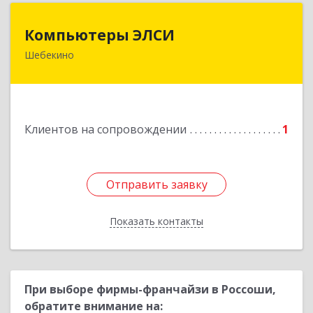
Компьютеры ЭЛСИ
Компьютеры ЭЛСИ
Шебекино
309290, Белгородская обл, Шебекино,
ул.Ленина , д.12
Подробнее
Клиентов на сопровождении
1
Отправить заявку
Отправить заявку
Показать контакты
Назад
При выборе фирмы-франчайзи в Россоши,
обратите внимание на: