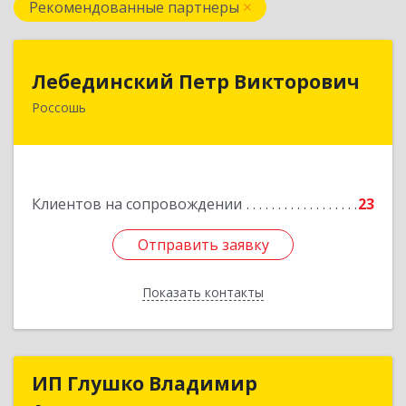
Рекомендованные партнеры
Лебединский Петр Викторович
Лебединский Петр Викторович
Россошь
396650, Воронежская обл., г. Россошь, пер.
Крамского 11
Подробнее
Клиентов на сопровождении
23
Отправить заявку
Отправить заявку
Показать контакты
Назад
ИП Глушко Владимир
ИП Глушко Владимир