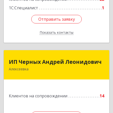
1С:Специалист
1
Отправить заявку
Отправить заявку
Показать контакты
Назад
ИП Черных Андрей Леонидович
ИП Черных Андрей Леонидович
Алексеевка
309850, Белгородская обл, Алексеевский р-н,
Алексеевка г, Совхозная ул, дом № 23, кв.2
Подробнее
Клиентов на сопровождении
14