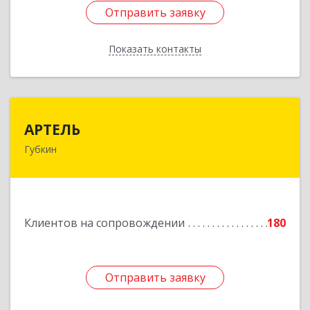
Отправить заявку
Отправить заявку
Показать контакты
Назад
АРТЕЛЬ
АРТЕЛЬ
Губкин
309181, Белгородская обл, Губкинский р-н,
Губкин г, Мира ул, дом № 20, оф.506
Подробнее
Клиентов на сопровождении
180
Отправить заявку
Отправить заявку