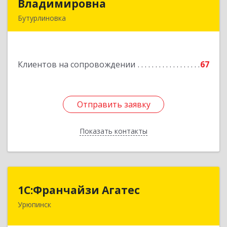
Владимировна
Владимировна
Бутурлиновка
Подробнее
Клиентов на сопровождении
67
Отправить заявку
Отправить заявку
Показать контакты
Назад
1С:Франчайзи Агатес
1С:Франчайзи Агатес
Урюпинск
403113, Волгоградская обл, Урюпинск г, Ленина
пр-кт, дом № 90а