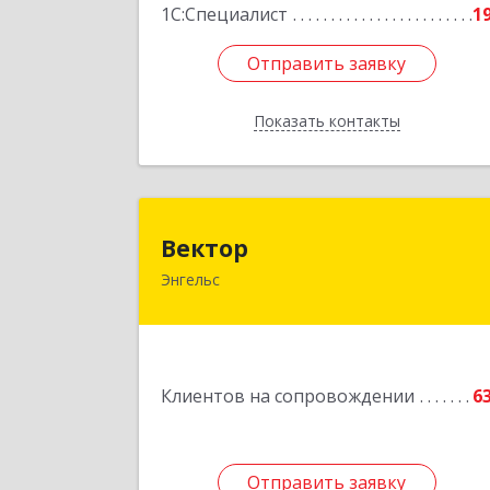
1С:Специалист
1
Отправить заявку
Отправить заявку
Показать контакты
Назад
Векто
Вектор
Энгельс
413107, Саратовская обл, Энгельс г
Трудовая ул, дом № 12/1, квартир
№21
Подробне
Клиентов на сопровождении
6
Отправить заявку
Отправить заявку