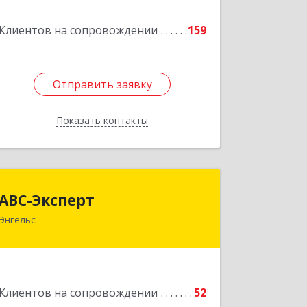
Клиентов на сопровождении
159
Подробнее
Отправить заявку
Отправить заявку
Показать контакты
Назад
АВС-Эксперт
АВС-Эксперт
Энгельс
413105, Саратовская обл, Энгельс г,
Минская ул, дом № 18/1
Подробнее
Клиентов на сопровождении
52