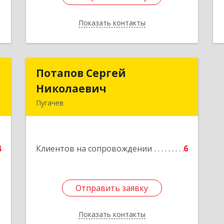
Показать контакты
Назад
п
Потапов Сергей
Потапов Сергей
Николаевич
Николаевич
,
Пугачев
6
413 720, Пугачев,
ул.Топорковская,д.153
е
4
Клиентов на сопровождении
6
Подробнее
Отправить заявку
Отправить заявку
Показать контакты
Назад