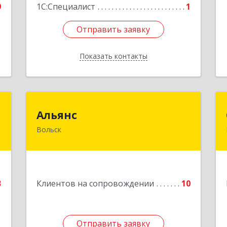
9
1С:Специалист
1
Отправить заявку
Отправить заявку
Показать контакты
Назад
р
Альянс
Альянс
Вольск
,
412900, Саратовская обл, Вольск г,
а
Клочкова ул, дом № 83а
6
Подробнее
е
3
Клиентов на сопровождении
10
Отправить заявку
Отправить заявку