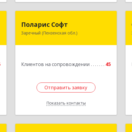
р
Поларис Софт
Поларис Софт
Заречный (Пензенская обл.)
,
442960, Пензенская обл, Заречный г,
,
В.В.Демакова проезд, дом № 5, кв.303
5
Подробнее
е
5
Клиентов на сопровождении
45
1
Отправить заявку
Отправить заявку
Показать контакты
Назад