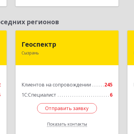
седних регионов
а
Геоспектр
Геоспектр
Сызрань
,
446001, Самарская обл, Сызрань г,
1
Кирова ул, дом № 46
е
Подробнее
2
Клиентов на сопровождении
245
5
1С:Специалист
6
Отправить заявку
Отправить заявку
Показать контакты
Назад