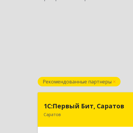
Рекомендованные партнеры
1С:Первый Бит, Сарато
1С:Первый Бит, Саратов
Саратов
410005, Саратовская обл, Саратов г
Астраханская ул, дом № 87, корпус 5