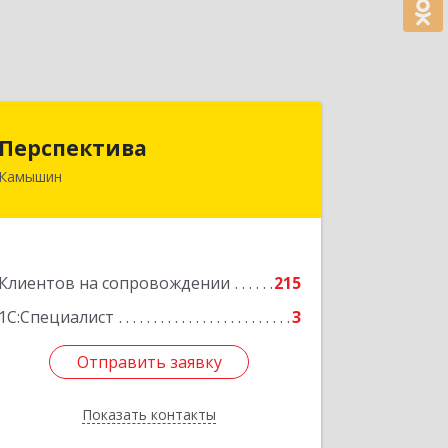
Перспектива
Перспектива
Камышин
403850, Волгоградская обл, Камышин
г, Леонова ул, дом № 26
Подробнее
Клиентов на сопровождении
215
1С:Специалист
3
Отправить заявку
Отправить заявку
Показать контакты
Назад