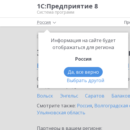
1С:Предприятие 8
Система программ
Россия
Пр
Главная
Сервисы ИТС
1С:Изменение сведений
Информация на сайте будет
отображаться для региона
Заказать 1С:Изменен
Россия
в Саратовской области
Да, все верно
Ознакомьтесь с информационными карт
Выбрать другой
внедрение продукта.
Вольск
Энгельс
Саратов
Балако
Смотрите также:
Россия
,
Волгоградская 
Ульяновская область
Партнеры в вашем регионе: