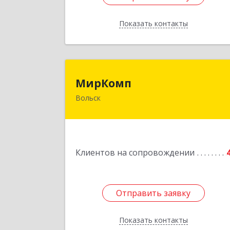
Показать контакты
Назад
МирКом
МирКомп
Вольск
412900, Саратовская обл, Вольск г
Володарского ул, дом № 8
Подробне
Клиентов на сопровождении
Отправить заявку
Отправить заявку
Показать контакты
Назад