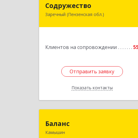
Содружеств
Содружество
Заречный (Пензенская обл.)
442962, Пензенская обл, Заречный г
Промышленная ул, дом № 2
Подробне
Клиентов на сопровождении
5
Отправить заявку
Отправить заявку
Показать контакты
Назад
Балан
Баланс
Камышин
403876, Волгоградская обл, г.о. горо