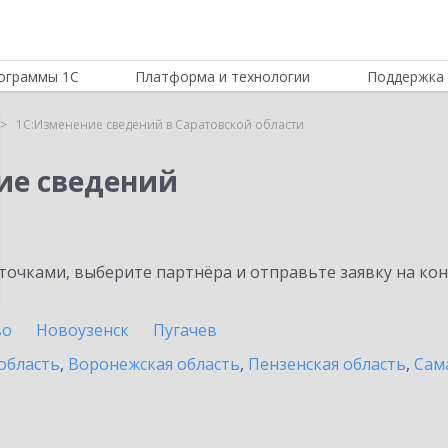
ограммы 1С
Платформа и технологии
Поддержка 
1С:Изменение сведений в Саратовской области
ие сведений
очками, выберите партнёра и отправьте заявку на ко
во
Новоузенск
Пугачев
область
,
Воронежская область
,
Пензенская область
,
Сам