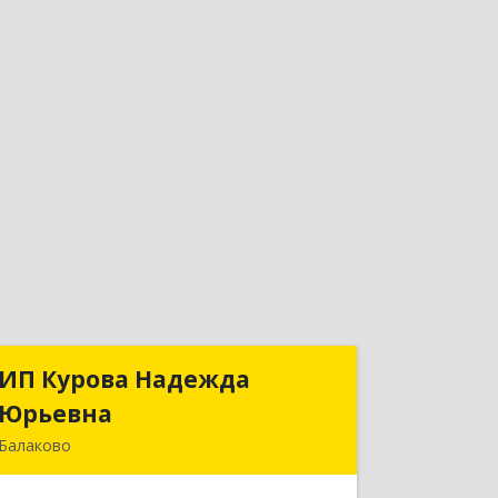
ИП Курова Надежда
ИП Курова Надежда
Юрьевна
Юрьевна
Балаково
413857, Саратовская обл, Балаково г,
Комсомольская ул, дом № 51, кв.81