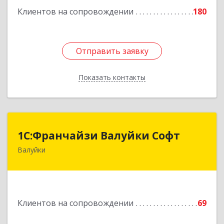
Клиентов на сопровождении
180
Отправить заявку
Отправить заявку
Показать контакты
Назад
1С:Франчайзи Валуйки Софт
1С:Франчайзи Валуйки Софт
Валуйки
309996, Белгородская обл, Валуйки г, Горького,
дом № 21, кв.21
Подробнее
Клиентов на сопровождении
69