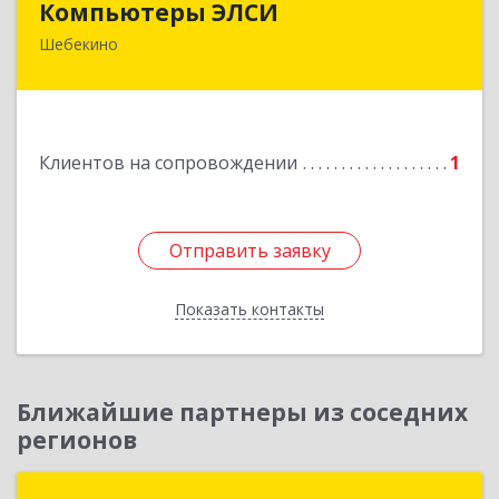
Компьютеры ЭЛСИ
Шебекино
309290, Белгородская обл, Шебекино,
ул.Ленина , д.12
Подробнее
Клиентов на сопровождении
1
Отправить заявку
Отправить заявку
Показать контакты
Назад
Ближайшие партнеры из соседних
регионов