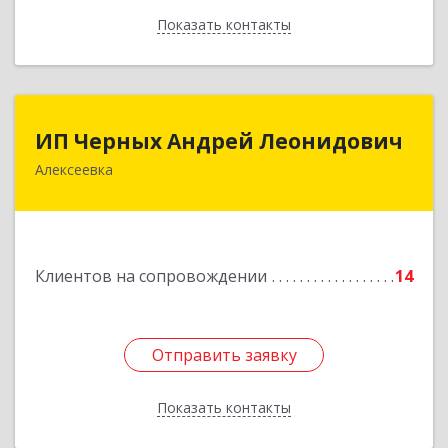
Показать контакты
Назад
ИП Черных Андрей Леонидович
ИП Черных Андрей Леонидович
Алексеевка
309850, Белгородская обл, Алексеевский р-н,
Алексеевка г, Совхозная ул, дом № 23, кв.2
Подробнее
Клиентов на сопровождении
14
Отправить заявку
Отправить заявку
Показать контакты
Назад