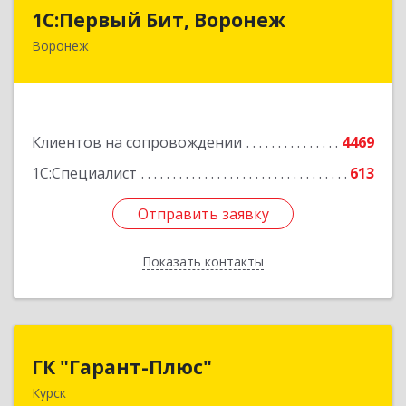
1С:Первый Бит, Воронеж
1С:Первый Бит, Воронеж
Воронеж
394006, Воронежская обл, Воронеж г, 20-летия
Октября ул, дом № 119, оф.711
Подробнее
Клиентов на сопровождении
4469
1С:Специалист
613
Отправить заявку
Отправить заявку
Показать контакты
Назад
ГК "Гарант-Плюс"
ГК "Гарант-Плюс"
Курск
305035, Курская обл, Курск г, Овечкина ул, дом