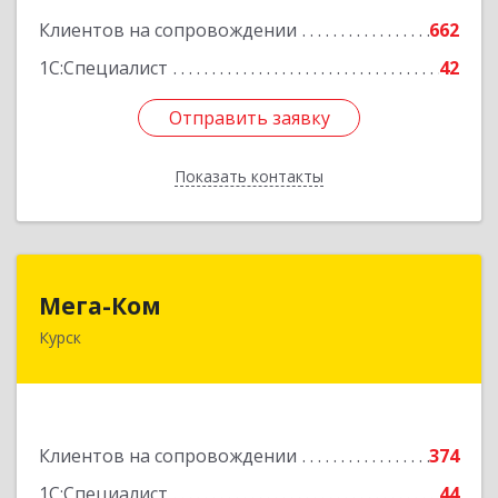
Клиентов на сопровождении
662
1С:Специалист
42
Отправить заявку
Отправить заявку
Показать контакты
Назад
Мега-Ком
Мега-Ком
Курск
305001, Курская обл, Курск г, Красной Армии ул,
дом № 23 А
Подробнее
Клиентов на сопровождении
374
1С:Специалист
44