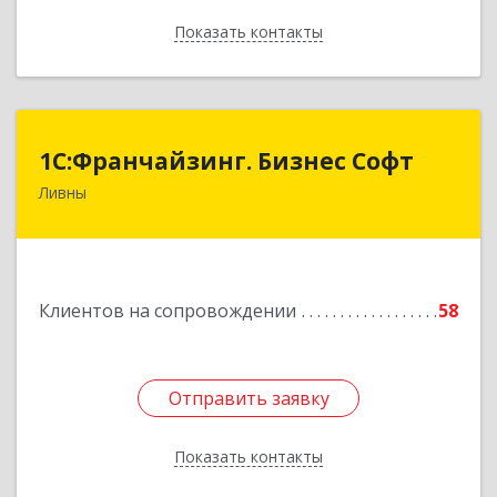
Показать контакты
Назад
1C:Франчайзинг. Бизнес Софт
1C:Франчайзинг. Бизнес Софт
Ливны
303851, Орловская обл, Ливны г, Гайдара ул,
дом № 2, кв.124
Подробнее
Клиентов на сопровождении
58
Отправить заявку
Отправить заявку
Показать контакты
Назад