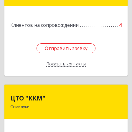
Подробнее
Клиентов на сопровождении
4
Отправить заявку
Отправить заявку
Показать контакты
Назад
ЦТО "ККМ"
ЦТО "ККМ"
Семилуки
Подробнее