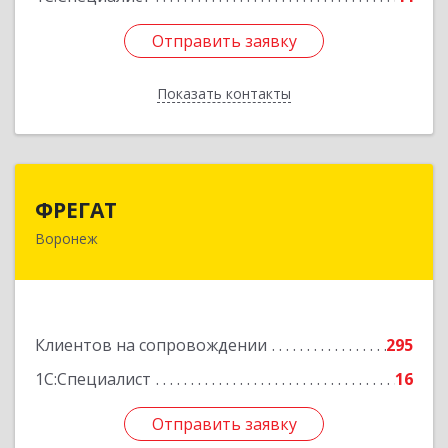
Отправить заявку
Отправить заявку
Показать контакты
Назад
ФРЕГАТ
ФРЕГАТ
Воронеж
394006, Воронежская обл, Воронеж г,
Бахметьева ул, дом № 2Б, пом.I, офис 220
Подробнее
Клиентов на сопровождении
295
1С:Специалист
16
Отправить заявку
Отправить заявку