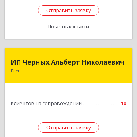
Отправить заявку
Отправить заявку
Показать контакты
Назад
ИП Черных Альберт Николаевич
ИП Черных Альберт Николаевич
Елец
399771, Липецкая обл, Елец г, Н.Гусевой ул, 56А
Подробнее
Клиентов на сопровождении
10
Отправить заявку
Отправить заявку