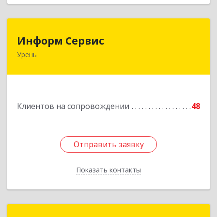
Информ Сервис
Информ Сервис
Урень
606800, Нижегородская обл, Уренский р-н,
Урень г, Ленина ул, дом № 95 А
Подробнее
Клиентов на сопровождении
48
Отправить заявку
Отправить заявку
Показать контакты
Назад