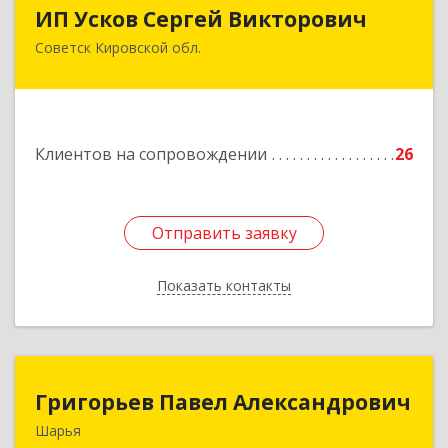
ИП Усков Сергей Викторович
ИП Усков Сергей Викторович
Советск Кировской обл.
613340, Кировская обл, Советск г, Дружбы ул,
дом № 29
Подробнее
Клиентов на сопровождении
26
Отправить заявку
Отправить заявку
Показать контакты
Назад
Григорьев Павел Александрович
Григорьев Павел Александрович
Шарья
157505, Костромская область, город Шарья,