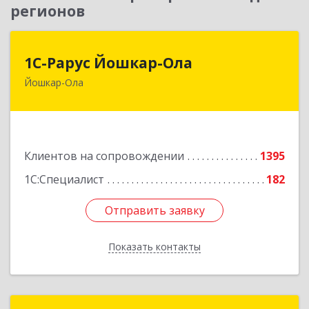
регионов
1С-Рарус Йошкар-Ола
1С-Рарус Йошкар-Ола
Йошкар-Ола
424004, Марий Эл Респ, Йошкар-Ола г, Волкова
ул, дом № 68
Подробнее
Клиентов на сопровождении
1395
1С:Специалист
182
Отправить заявку
Отправить заявку
Показать контакты
Назад