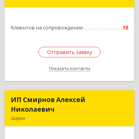
улица Краснухина, дом 6.
Подробнее
Клиентов на сопровождении
10
Отправить заявку
Отправить заявку
Показать контакты
Назад
ИП Смирнов Алексей
ИП Смирнов Алексей
Николаевич
Николаевич
Шарья
Подробнее