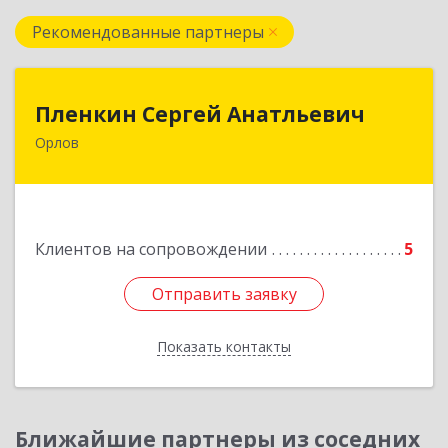
Рекомендованные партнеры
Пленкин Сергей Анатльевич
Пленкин Сергей Анатльевич
Орлов
612 270, 612270, Кировская обл, , Орлов г,
Ленина ул, дом. 128
Подробнее
Клиентов на сопровождении
5
Отправить заявку
Отправить заявку
Показать контакты
Назад
Ближайшие партнеры из соседних