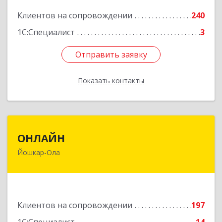
Подробнее
Клиентов на сопровождении
240
1С:Специалист
3
Отправить заявку
Отправить заявку
Показать контакты
Назад
ОНЛАЙН
ОНЛАЙН
Йошкар-Ола
424000, Марий Эл Респ, Йошкар-Ола г,
Комсомольская ул, дом № 132, пом.III
Подробнее
Клиентов на сопровождении
197