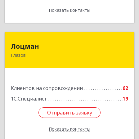
Показать контакты
Назад
Лоцман
Лоцман
Глазов
427620, Удмуртская Респ, Глазов г, Сибирская
ул, дом № 20
Подробнее
Клиентов на сопровождении
62
1С:Специалист
19
Отправить заявку
Отправить заявку
Показать контакты
Назад