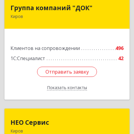
Группа компаний "ДОК"
Группа компаний "ДОК"
Киров
610017, Кировская обл, Киров г, Горького ул,
дом № 17
Подробнее
Клиентов на сопровождении
496
1С:Специалист
42
Отправить заявку
Отправить заявку
Показать контакты
Назад
НЕО Сервис
НЕО Сервис
Киров
610045, Кировская обл, Киров г, Ульяновская