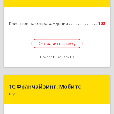
дом № 53-1
Подробнее
Клиентов на сопровождении
102
Отправить заявку
Отправить заявку
Показать контакты
Назад
1С:Франчайзинг. Мобитс
1С:Франчайзинг. Мобитс
Шуя
Подробнее