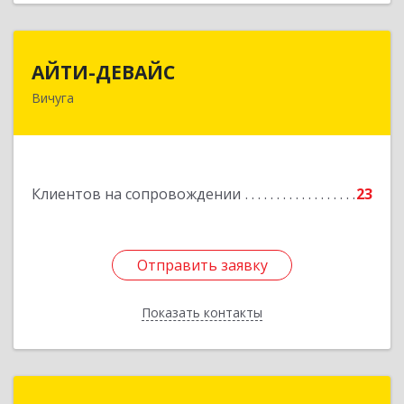
АЙТИ-ДЕВАЙС
АЙТИ-ДЕВАЙС
Вичуга
155334, Ивановская обл, г.о. Вичуга, Вичуга г,
Бисирихинская ул, Здание № 81
Подробнее
Клиентов на сопровождении
23
Отправить заявку
Отправить заявку
Показать контакты
Назад
СФЕРРА-НН