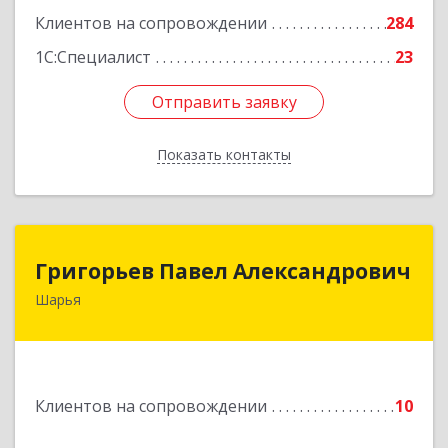
Клиентов на сопровождении
284
1С:Специалист
23
Отправить заявку
Отправить заявку
Показать контакты
Назад
Григорьев Павел Александрович
Григорьев Павел Александрович
Шарья
157505, Костромская область, город Шарья,
улица Краснухина, дом 6.
Подробнее
Клиентов на сопровождении
10