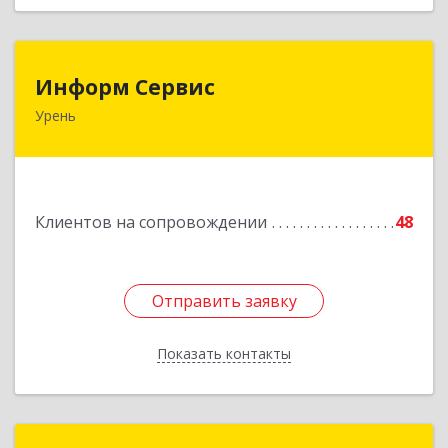
Информ Сервис
Информ Сервис
Урень
606800, Нижегородская обл, Уренский р-н,
Урень г, Ленина ул, дом № 95 А
Подробнее
Клиентов на сопровождении
48
Отправить заявку
Отправить заявку
Показать контакты
Назад