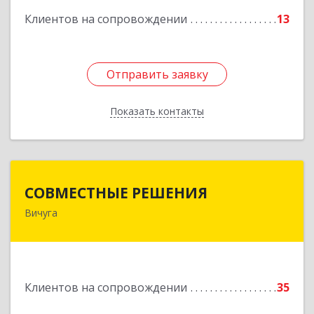
Клиентов на сопровождении
13
Отправить заявку
Отправить заявку
Показать контакты
Назад
СОВМЕСТНЫЕ РЕШЕНИЯ
СОВМЕСТНЫЕ РЕШЕНИЯ
Вичуга
155331, Ивановская обл, Вичугский р-н, Вичуга
г, Большая Пролетарская ул, дом № 16
Подробнее
Клиентов на сопровождении
35