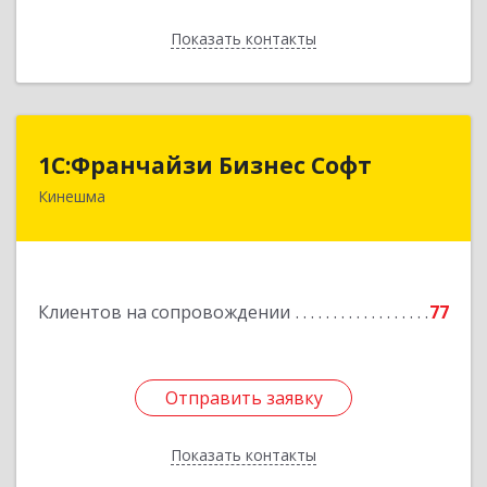
Показать контакты
Назад
1С:Франчайзи Бизнес Софт
1С:Франчайзи Бизнес Софт
Кинешма
155800, Ивановская обл, Кинешма г, Жуковская
ул, дом № 10
Подробнее
Клиентов на сопровождении
77
Отправить заявку
Отправить заявку
Показать контакты
Назад