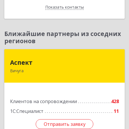
Показать контакты
Назад
Ближайшие партнеры из соседних
регионов
Аспект
Аспект
Вичуга
155331, Ивановская обл, Вичугский р-н, Вичуга
г, 50 лет Октября ул, дом № 6, этаж 2, пом.9
Подробнее
Клиентов на сопровождении
428
1С:Специалист
11
Отправить заявку
Отправить заявку