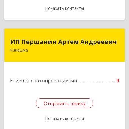
Показать контакты
Назад
ИП Першанин Артем Андреевич
ИП Першанин Артем Андреевич
Кинешма
Подробнее
Клиентов на сопровождении
9
Отправить заявку
Отправить заявку
Показать контакты
Назад