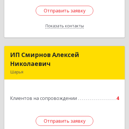
Отправить заявку
Отправить заявку
Показать контакты
Назад
ИП Смирнов Алексей
ИП Смирнов Алексей
Николаевич
Николаевич
Шарья
Подробнее
Клиентов на сопровождении
4
Отправить заявку
Отправить заявку