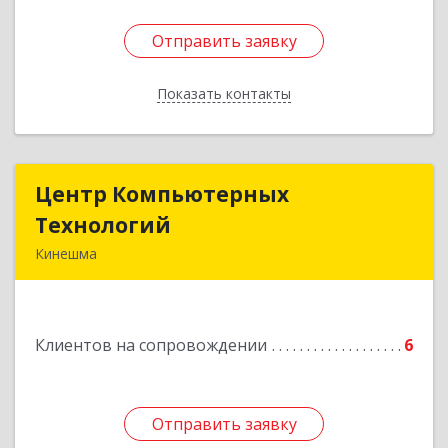
Отправить заявку
Отправить заявку
Показать контакты
Назад
Центр Компьютерных
Центр Компьютерных
Технологий
Технологий
Кинешма
155800, Ивановская обл, Кинешма г, Вичугская
ул, дом № 106
Клиентов на сопровождении
6
Подробнее
Отправить заявку
Отправить заявку