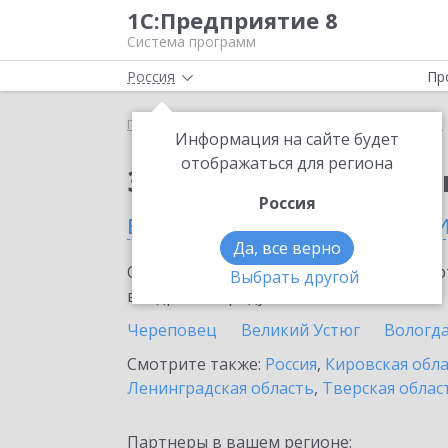
1С:Предприятие 8
Система программ
Россия
Пр
Главная
Сервисы ИТС
1С:Изменение сведений
Информация на сайте будет
отображаться для региона
Заказать 1С:Изменен
Россия
в Вологодской област
Да, все верно
Ознакомьтесь с информационными карт
Выбрать другой
внедрение продукта.
Череповец
Великий Устюг
Вологд
Смотрите также:
Россия
,
Кировская обл
Ленинградская область
,
Тверская облас
Партнеры в вашем регионе: