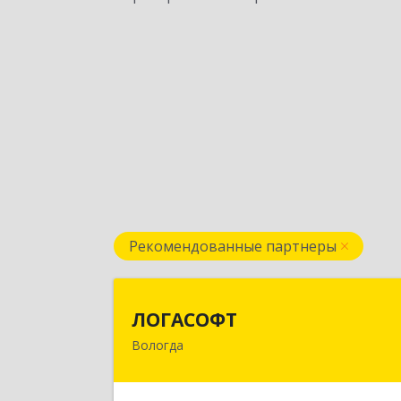
Рекомендованные партнеры
ЛОГАСОФ
ЛОГАСОФТ
Вологда
160002, Вологодская обл, Вологда г
Гагарина ул, дом № 26, пом.