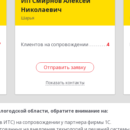
й
ИП Смирнов Алексей
ИП Смирнов Алексей
ч
Николаевич
Николаевич
Шарья
,
Подробнее
,
8
7
Клиентов на сопровождении
4
е
Отправить заявку
Отправить заявку
Показать контакты
Назад
логодской области, обратите внимание на:
в ИТС) на сопровождении у партнера фирмы 1С.
стованных на внедрение технологий и решений системы