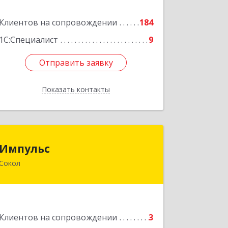
Подробнее
Клиентов на сопровождении
184
1С:Специалист
9
Отправить заявку
Отправить заявку
Показать контакты
Назад
Импульс
Импульс
Сокол
162130, Вологодская обл, Сокольский
р-н, Сокол г, Орешкова ул, дом № 8,
кв.3
Подробнее
Клиентов на сопровождении
3