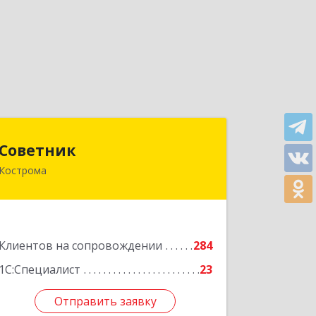
Советник
Советник
Кострома
156000, Костромская обл, Кострома г,
Ерохова ул, дом № 3а, пом.2-12
Подробнее
Клиентов на сопровождении
284
1С:Специалист
23
Отправить заявку
Отправить заявку