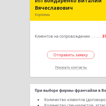
ИП Бондаренко Виталий
ИП Бондаренко Витали
Вячеславович
Вячеславови
Коряжма
165650, Архангельская обл, Коряжма г
Набережная им Н.Островского ул
дом № 3
Клиентов на сопровождении
3
Подробне
Отправить заявку
Отправить заявку
Показать контакты
Назад
При выборе фирмы-франчайзи в Во
Количество клиентов (договоро
Количество специалистов, атте