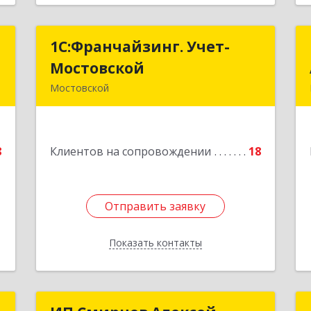
с
1С:Франчайзинг. Учет-
1С:Франчайзинг. Учет-
Мостовской
Мостовской
й
Мостовской
А
352570, Краснодарский край,
Мостовский р-н, Мостовской пгт,
е
Производственная ул, дом № 58,
8
Клиентов на сопровождении
корпус 1
18
Подробнее
Отправить заявку
Отправить заявку
Показать контакты
Назад