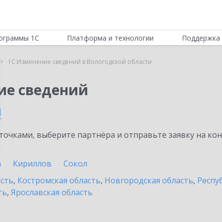
ограммы 1С
Платформа и технологии
Поддержка 
1С:Изменение сведений в Вологодской области
ие сведений
и
очками, выберите партнёра и отправьте заявку на ко
а
Кириллов
Сокол
асть
,
Костромская область
,
Новгородская область
,
Респу
ть
,
Ярославская область