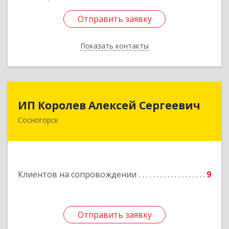
Отправить заявку
Отправить заявку
Показать контакты
Назад
ИП Королев Алексей Сергеевич
ИП Королев Алексей Сергеевич
Сосногорск
169500, Коми Респ, Сосногорск г, Советская ул,
дом № 30, кв.12
Подробнее
Клиентов на сопровождении
9
Отправить заявку
Отправить заявку