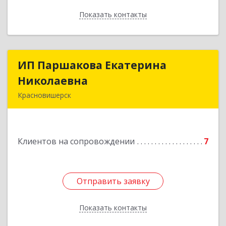
Показать контакты
Назад
ИП Паршакова Екатерина
ИП Паршакова Екатерина
Николаевна
Николаевна
Красновишерск
618590, Пермский край, Красновишерск г,
Карла Маркса ул, дом № 27, кв.8
Клиентов на сопровождении
7
Подробнее
Отправить заявку
Отправить заявку
Показать контакты
Назад