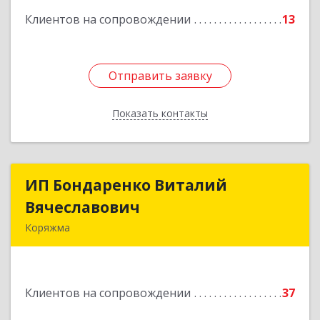
Подробнее
Клиентов на сопровождении
13
Отправить заявку
Отправить заявку
Показать контакты
Назад
ИП Бондаренко Виталий
ИП Бондаренко Виталий
Вячеславович
Вячеславович
Коряжма
165650, Архангельская обл, Коряжма г,
Набережная им Н.Островского ул, дом № 38
Клиентов на сопровождении
37
Подробнее