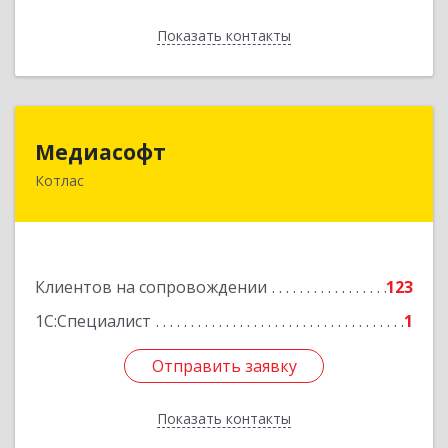
Показать контакты
Назад
Медиасофт
Медиасофт
Котлас
165300, Архангельская обл, Котлас г,
Маяковского ул, дом № 5
Подробнее
Клиентов на сопровождении
123
1С:Специалист
1
Отправить заявку
Отправить заявку
Показать контакты
Назад