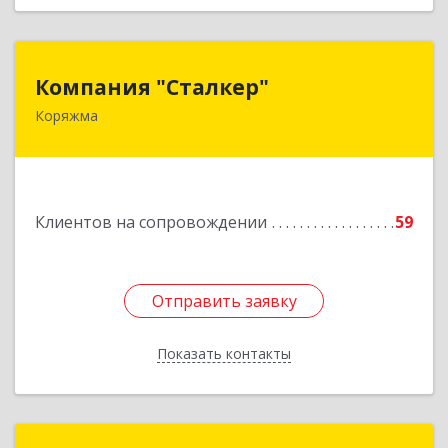
Компания "Сталкер"
Компания "Сталкер"
Коряжма
165651, Архангельская обл, Коряжма г,
Архангельская ул, дом № 14
Подробнее
Клиентов на сопровождении
59
Отправить заявку
Отправить заявку
Показать контакты
Назад