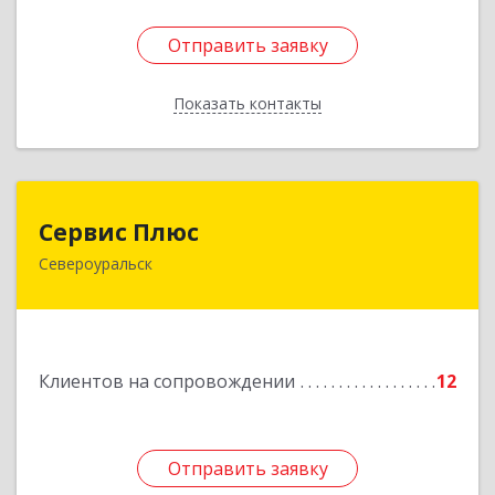
Отправить заявку
Отправить заявку
Показать контакты
Назад
Сервис Плюс
Сервис Плюс
Североуральск
624480, Свердловская обл, Североуральск г,
Ленина ул, дом № 10, кв.оф.1
Подробнее
Клиентов на сопровождении
12
Отправить заявку
Отправить заявку