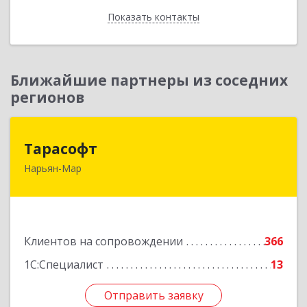
Показать контакты
Назад
Ближайшие партнеры из соседних
регионов
Тарасофт
Тарасофт
Нарьян-Мар
166000, Ненецкий АО, Нарьян-Мар г, им
В.И.Ленина ул, дом № 39, корпус А, оф.2
Подробнее
Клиентов на сопровождении
366
1С:Специалист
13
Отправить заявку
Отправить заявку