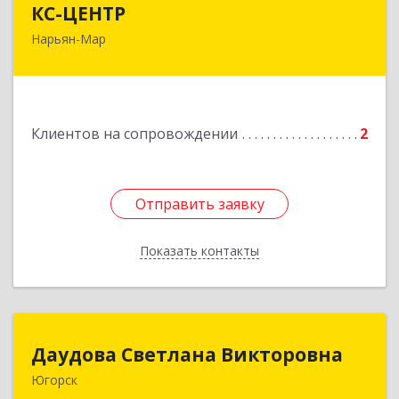
КС-ЦЕНТР
Нарьян-Мар
Подробнее
Клиентов на сопровождении
2
Отправить заявку
Отправить заявку
Показать контакты
Назад
Даудова Светлана Викторовна
Даудова Светлана Викторовна
Югорск