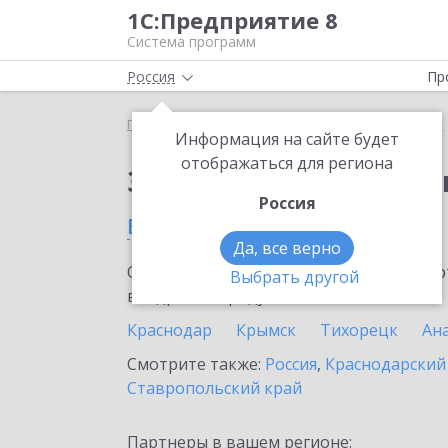
1С:Предприятие 8
Система программ
Россия
Пр
Главная
Сервисы ИТС
1С:Изменение сведений
Информация на сайте будет
отображаться для региона
Заказать 1С:Изменен
Россия
в Лабинске
Да, все верно
Ознакомьтесь с информационными карт
Выбрать другой
внедрение продукта.
Краснодар
Крымск
Тихорецк
Ан
Смотрите также:
Россия
,
Краснодарский
Ставропольский край
Партнеры в вашем регионе: