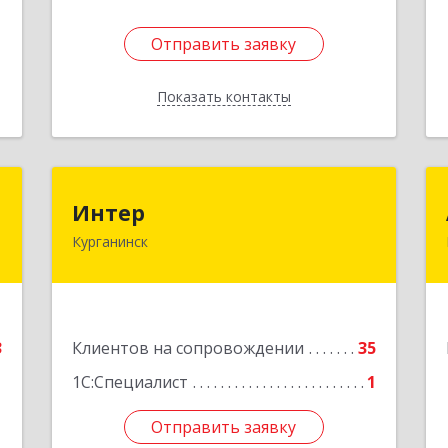
Отправить заявку
Отправить заявку
Показать контакты
Назад
в
Интер
Интер
ч
Курганинск
352430, Краснодарский край,
Курганинск г, Матросова ул, дом №
151
е
Подробнее
3
Клиентов на сопровождении
35
1С:Специалист
1
Отправить заявку
Отправить заявку