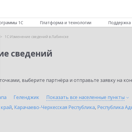
ограммы 1С
Платформа и технологии
Поддержка 
1С:Изменение сведений в Лабинске
ие сведений
очками, выберите партнёра и отправьте заявку на ко
апа
Геленджик
Показать все населенные
пункты
 край
,
Карачаево-Черкесская Республика
,
Республика Ад