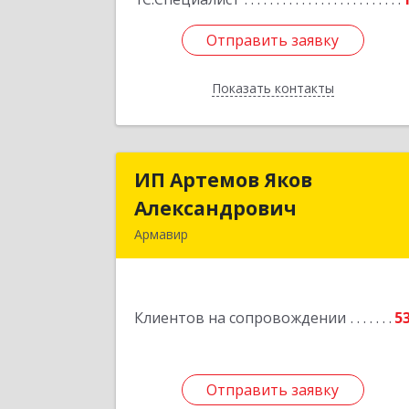
Отправить заявку
Отправить заявку
Показать контакты
Назад
ИП Артемов Яков
ИП Артемов Яко
Александрович
Александрови
Армавир
Подробне
Клиентов на сопровождении
5
Отправить заявку
Отправить заявку