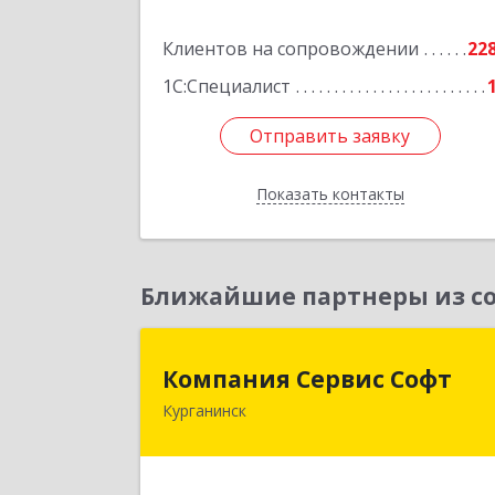
Подробне
Клиентов на сопровождении
22
1С:Специалист
Отправить заявку
Отправить заявку
Показать контакты
Назад
Ближайшие партнеры из со
Компания Сервис Соф
Компания Сервис Софт
Курганинск
352430, Краснодарский край
Курганинск г, Розы Люксембург ул
дом № 33