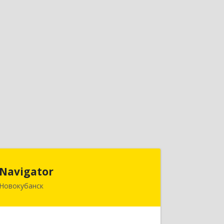
Navigator
Navigator
Новокубанск
352240, Краснодарский край,
Новокубанск г, Пушкина ул, дом № 67