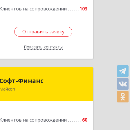
Подробнее
Клиентов на сопровождении
103
Отправить заявку
Отправить заявку
Показать контакты
Назад
Софт-Финанс
Софт-Финанс
Майкоп
385006, Адыгея Респ, Майкоп г,
Калинина ул, дом № 210С
Подробнее
Клиентов на сопровождении
60