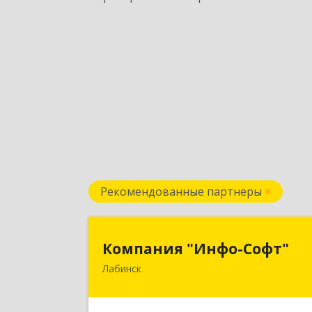
Рекомендованные партнеры
Компания "Инфо-Софт
Компания "Инфо-Софт"
Лабинск
352500, Краснодарский край
Лабинский р-н, Лабинск г
Константинова ул, дом № 7