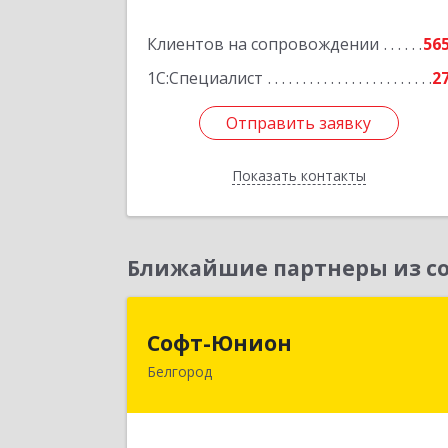
Подробне
Клиентов на сопровождении
56
1С:Специалист
2
Отправить заявку
Отправить заявку
Показать контакты
Назад
Ближайшие партнеры из со
Софт-Юнио
Софт-Юнион
Белгород
308014, Белгородская обл, Белгород г
Садовая ул, дом № 3а, оф.4/