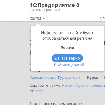
1С:Предприятие 8
Система программ
Россия
Пр
Главная
Сервисы ИТС
1С:Изменение сведений
Информация на сайте будет
отображаться для региона
Заказать 1С:Изменен
Россия
в Курске
Да, все верно
Ознакомьтесь с информационными карт
Выбрать другой
внедрение продукта.
Железногорск (Курская обл.)
Курск
Смотрите также:
Россия
,
Курская област
область
Партнеры в вашем регионе: