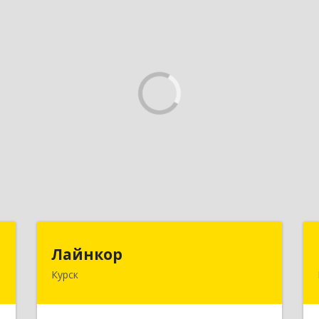
"
Лайнкор
Лайнкор
Курск
,
305021, Курская обл, Курск г, Победы
1
пр-кт, дом № 10, оф.№64