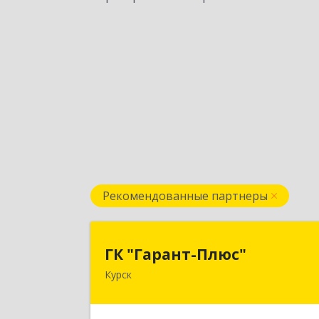
Рекомендованные партнеры
ГК "Гарант-Плюс
ГК "Гарант-Плюс"
Курск
305035, Курская обл, Курск г
Овечкина ул, дом № 14, пом.