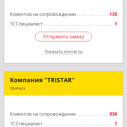
Подробнее
Клиентов на сопровождении
130
1С:Специалист
1
Отправить заявку
Отправить заявку
Показать контакты
Назад
Компания "TRISTAR"
Компания "TRISTAR"
Уральск
Казахстан, Уральск, пр.Н.Назарбаева, 215-418
Подробнее
Клиентов на сопровождении
936
1С:Специалист
1