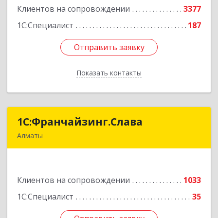
Клиентов на сопровождении
3377
1С:Специалист
187
Отправить заявку
Отправить заявку
Показать контакты
Назад
1С:Франчайзинг.Слава
1С:Франчайзинг.Слава
Алматы
Казахстан, Алматы, 050022, Кашгарская 58-2
Подробнее
Клиентов на сопровождении
1033
1С:Специалист
35