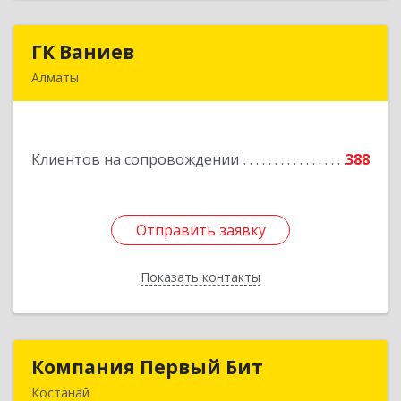
ГК Ваниев
ГК Ваниев
Алматы
Республика Казахстан, Бостандыкский район,
г.Алматы, ул. Егизбаева, 7/3 НП 96
Клиентов на сопровождении
388
Подробнее
Отправить заявку
Отправить заявку
Показать контакты
Назад
Компания Первый Бит
Компания Первый Бит
Костанай