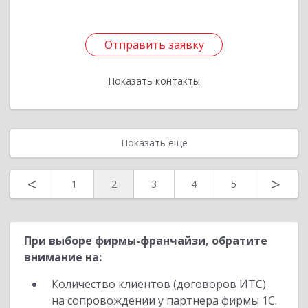
Отправить заявку
Отправить заявку
Показать контакты
Назад
Показать еще
<
>
1
2
3
4
5
При выборе фирмы-франчайзи, обратите
внимание на:
Количество клиентов (договоров ИТС)
на сопровождении у партнера фирмы 1С.