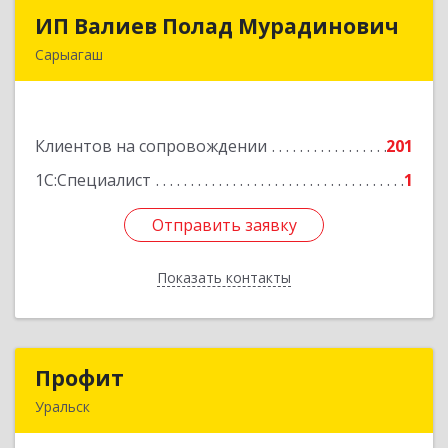
ИП Валиев Полад Мурадинович
ИП Валиев Полад Мурадинович
Сарыагаш
160900, Республика Казахстан, Туркестанская
область, Сарыагашский район, г. Сарыагаш, ул.
Исмайлова, дом № 37 В
Клиентов на сопровождении
201
Подробнее
1С:Специалист
1
Отправить заявку
Отправить заявку
Показать контакты
Назад
Профит
Профит
Уральск
090000 ЗКО М.Маметовой, д.50/1, кв.29