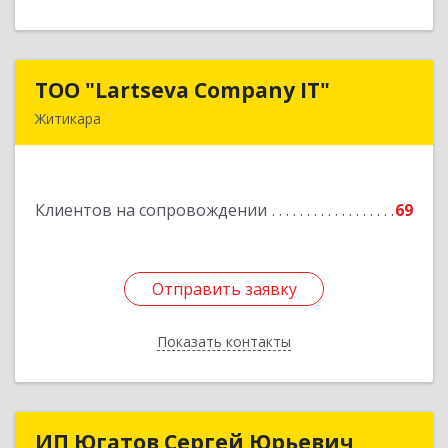
ТОО "Lartseva Company IT"
ТОО "Lartseva Company IT"
Житикара
110700, Республика Казахстан, Костанайская
область, г. Житикара, 6 мкр., дом 10, кв. 2
Клиентов на сопровождении
69
Подробнее
Отправить заявку
Отправить заявку
Показать контакты
Назад
ИП Югатов Сергей Юрьевич
ИП Югатов Сергей Юрьевич