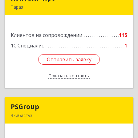
Тараз
РК, г.Тараз, ул.Койгелды, 209/11
Подробнее
Клиентов на сопровождении
115
1С:Специалист
1
Отправить заявку
Отправить заявку
Показать контакты
Назад
PSGroup
PSGroup
Экибастуз
КАЗАХСТАН, 141200, Павлодарская обл.,
Экибастуз г., Горняков, дом № 14, к.85