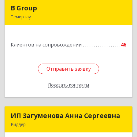
B Group
B Group
Темиртау
РК, 101404, Карагандинская обл., г.Темиртау,
пр.Мира, д.118/1
Клиентов на сопровождении
46
Подробнее
Отправить заявку
Отправить заявку
Показать контакты
Назад
ИП Загуменова Анна Сергеевна
ИП Загуменова Анна Сергеевна
Риддер
Республика Казахстан, 071300, ВКО, г. Риддер, 4