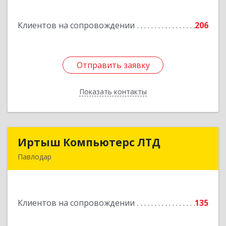
мкрн, д.32, кв.23
Клиентов на сопровождении
206
Подробнее
Отправить заявку
Отправить заявку
Показать контакты
Назад
Иртыш Компьютерс ЛТД
Иртыш Компьютерс ЛТД
Павлодар
КАЗАХСТАН , 140000, г.Павлодар, ул.Академика
Сатпаева, д.36
Клиентов на сопровождении
135
Подробнее