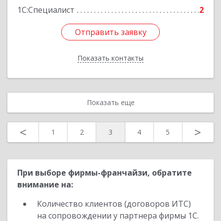
1С:Специалист
2
Отправить заявку
Отправить заявку
Показать контакты
Назад
Показать еще
<
>
1
2
3
4
5
При выборе фирмы-франчайзи, обратите
внимание на:
Количество клиентов (договоров ИТС)
на сопровождении у партнера фирмы 1С.