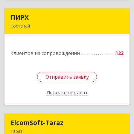
ПИРХ
ПИРХ
Костанай
Республика Казахстан, Костанайская область,
г.Костанай, ул Победы, дом № 70, каб. 7
Клиентов на сопровождении
122
Подробнее
Отправить заявку
Отправить заявку
Показать контакты
Назад
ElcomSoft-Taraz
ElcomSoft-Taraz
Тараз