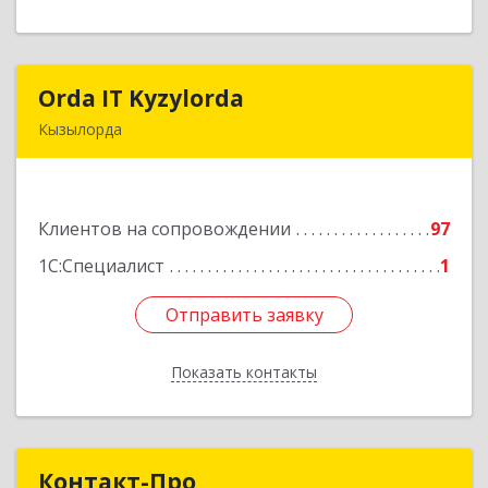
Orda IT Kyzylorda
Orda IT Kyzylorda
Кызылорда
120008, Республика Казахстан, г. Кызылорда, пр.
Абая, д. 51, кв. 2
Клиентов на сопровождении
97
Подробнее
1С:Специалист
1
Отправить заявку
Отправить заявку
Показать контакты
Назад
Контакт-Про
Контакт-Про