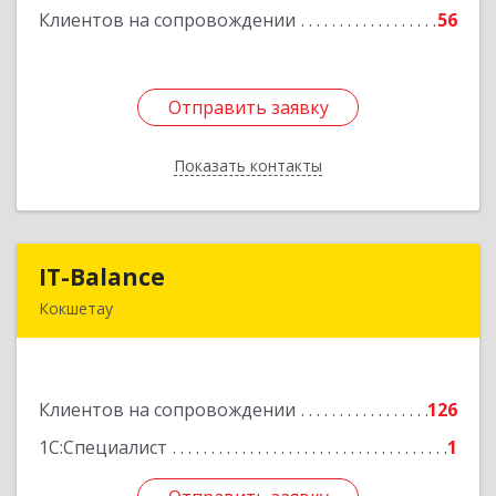
Клиентов на сопровождении
56
Подробнее
Отправить заявку
Отправить заявку
Показать контакты
Назад
IT-Balance
IT-Balance
Кокшетау
020000, г. Кокшетау, ул. Калинина, д. 48, кв. 16
Подробнее
Клиентов на сопровождении
126
1С:Специалист
1