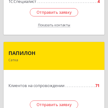
1С:Специалист
4
Отправить заявку
Отправить заявку
Показать контакты
Назад
ПАПИЛОН
ПАПИЛОН
Сатка
456910, Челябинская обл, Саткинский р-н, г
Сатка, ул Индустриальная, д.18
Подробнее
Клиентов на сопровождении
71
Отправить заявку
Отправить заявку