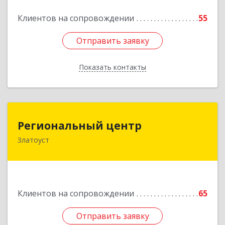
Подробнее
Клиентов на сопровождении
55
Отправить заявку
Отправить заявку
Показать контакты
Назад
Региональный центр
Региональный центр
Златоуст
456227, Челябинская обл, Златоуст г, Мира пр-
кт, дом № 21
Подробнее
Клиентов на сопровождении
65
Отправить заявку
Отправить заявку