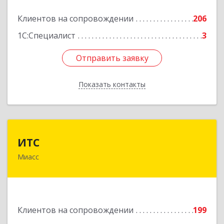
Подробнее
Клиентов на сопровождении
206
1С:Специалист
3
Отправить заявку
Отправить заявку
Показать контакты
Назад
ИТС
ИТС
Миасс
456300, Челябинская обл, Миасс г, Романенко
ул, дом № 50б
Подробнее
Клиентов на сопровождении
199