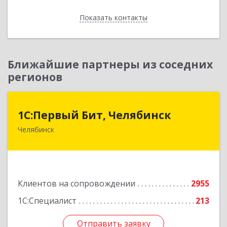
Показать контакты
Назад
Ближайшие партнеры из соседних
регионов
1С:Первый Бит, Челябинск
1С:Первый Бит, Челябинск
Челябинск
454084, Челябинская обл, Челябинск г,
Каслинская ул, дом № 77, оф.109
Подробнее
Клиентов на сопровождении
2955
1С:Специалист
213
Отправить заявку
Отправить заявку