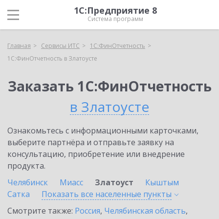
1С:Предприятие 8
Система программ
Главная
Сервисы ИТС
1С:ФинОтчетность
1С:ФинОтчетность в Златоусте
Заказать 1С:ФинОтчетность
в Златоусте
Ознакомьтесь с информационными карточками,
выберите партнёра и отправьте заявку на
консультацию, приобретение или внедрение
продукта.
Челябинск
Миасс
Златоуст
Кыштым
Сатка
Показать все населенные
пункты
Смотрите также:
Россия
,
Челябинская область
,