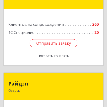
ул, дом № 15А, пом.51
Подробнее
Клиентов на сопровождении
260
1С:Специалист
20
Отправить заявку
Отправить заявку
Показать контакты
Назад
Райдэн
Райдэн
Озерск
456783, Челябинская обл, Озерск г, Ленина пр-
кт, дом № 90