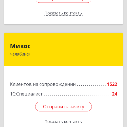
Показать контакты
Назад
Микос
Микос
Челябинск
454126, Челябинская обл, Челябинск г,
Энтузиастов ул, дом № 28, корпус А, этаж 1
Подробнее
Клиентов на сопровождении
1522
1С:Специалист
24
Отправить заявку
Отправить заявку
Показать контакты
Назад