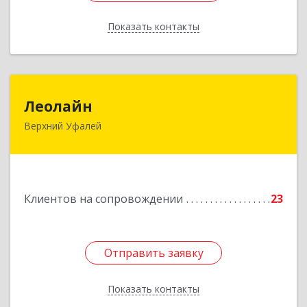
Показать контакты
Назад
Леолайн
Леолайн
Верхний Уфалей
456800, Челябинская обл, Верхний Уфалей г,
Ленина ул, дом № 147
Подробнее
Клиентов на сопровождении
23
Отправить заявку
Отправить заявку
Показать контакты
Назад