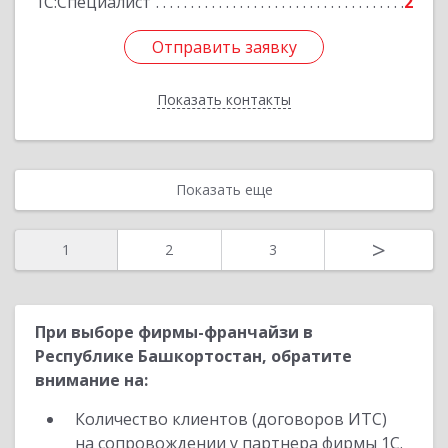
1С:Специалист
2
Отправить заявку
Отправить заявку
Показать контакты
Назад
Показать еще
>
1
2
3
При выборе фирмы-франчайзи в
Республике Башкортостан, обратите
внимание на:
Количество клиентов (договоров ИТС)
на сопровождении у партнера фирмы 1С.