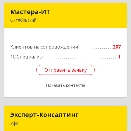
Мастера-ИТ
Мастера-ИТ
Октябрьский
452607, Башкортостан Респ, Октябрьский г,
Комсомольская ул, дом № 20, оф."МИТ"
Клиентов на сопровождении
207
Подробнее
1С:Специалист
1
Отправить заявку
Отправить заявку
Показать контакты
Назад
Эксперт-Консалтинг
Эксперт-Консалтинг
Уфа
450059, Башкортостан Респ, Уфимский р-н, Уфа