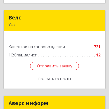
Велс
Велс
Уфа
450071, Башкортостан Респ, Уфа г, 50 лет СССР
ул, дом № 48/1, этаж 5
Клиентов на сопровождении
721
Подробнее
1С:Специалист
12
Отправить заявку
Отправить заявку
Показать контакты
Назад
Аверс информ
Аверс информ