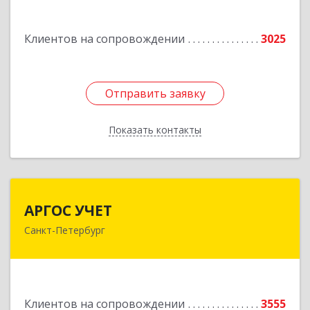
Лиговский пр-кт, дом № 123, литера А, пом.5-Н
Подробнее
Клиентов на сопровождении
3025
Отправить заявку
Отправить заявку
Показать контакты
Назад
АРГОС УЧЕТ
АРГОС УЧЕТ
Санкт-Петербург
196191, Санкт-Петербург г, Конституции пл,
дом № 7, оф.416
Подробнее
Клиентов на сопровождении
3555