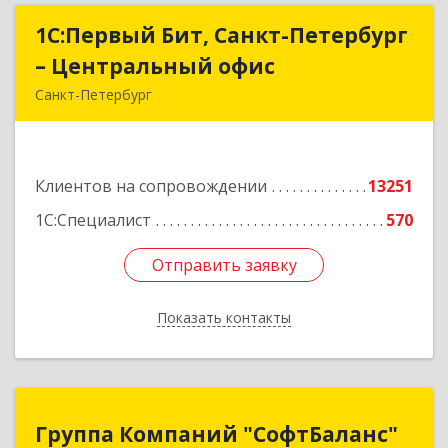
1С:Первый Бит, Санкт-Петербург
1С:Первый Бит, Санкт-Петербург
– Центральный офис
– Центральный офис
Санкт-Петербург
г.Санкт-Петербург, Невский проспект, 10
Подробнее
Клиентов на сопровождении
13251
1С:Специалист
570
Отправить заявку
Отправить заявку
Показать контакты
Назад
Группа Компаний "СофтБаланс"
Группа Компаний "СофтБаланс"