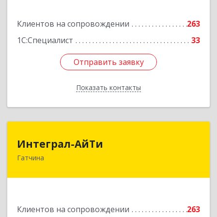
Подробнее
Клиентов на сопровождении
263
1С:Специалист
33
Отправить заявку
Отправить заявку
Показать контакты
Назад
Интеграл-АйТи
Интеграл-АйТи
Гатчина
188300, Ленинградская обл, Гатчинский р-н,
Гатчина г, 25 Октября пр-кт, дом № 42, литера
А, оф.412
Подробнее
Клиентов на сопровождении
263