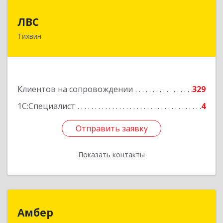
ЛВС
ЛВС
Тихвин
187553, Ленинградская обл, Тихвинский р-н,
Тихвин г, Ярослава Иванова ул, дом № 1,
пом.582
Подробнее
Клиентов на сопровождении
329
1С:Специалист
4
Отправить заявку
Отправить заявку
Показать контакты
Назад
Амбер
Амбер