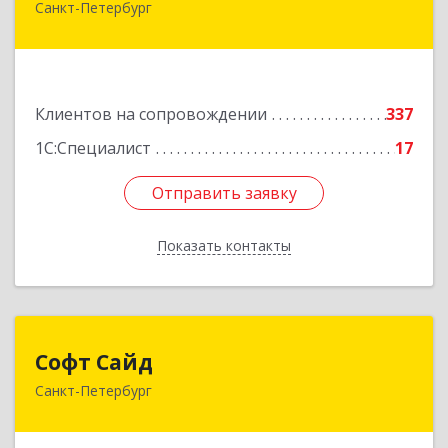
Санкт-Петербург
191119, Санкт-Петербург г, Правды ул, дом №
16
Подробнее
Клиентов на сопровождении
337
1С:Специалист
17
Отправить заявку
Отправить заявку
Показать контакты
Назад
Софт Сайд
Софт Сайд
Санкт-Петербург
190020, Санкт-Петербург г, Рижский пр, дом №
58, оф.301