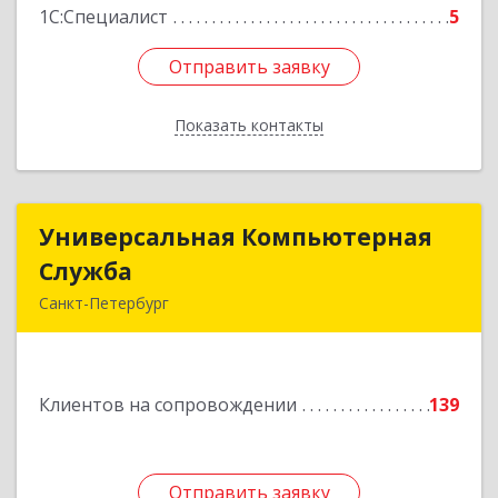
1С:Специалист
5
Отправить заявку
Отправить заявку
Показать контакты
Назад
Универсальная Компьютерная
Универсальная Компьютерная
Служба
Служба
Санкт-Петербург
192007, Санкт-Петербург г, Тамбовская ул, дом
№ 12, корпус В, кв.31
Клиентов на сопровождении
139
Подробнее
Отправить заявку
Отправить заявку