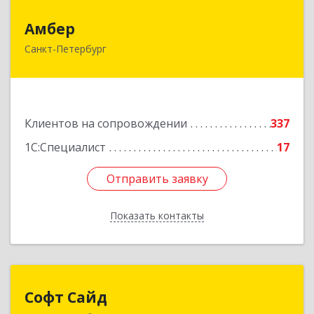
Амбер
Амбер
Санкт-Петербург
191119, Санкт-Петербург г, Правды ул, дом №
16
Подробнее
Клиентов на сопровождении
337
1С:Специалист
17
Отправить заявку
Отправить заявку
Показать контакты
Назад
Софт Сайд
Софт Сайд