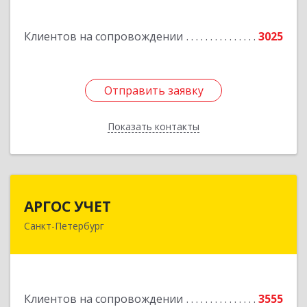
Подробнее
Клиентов на сопровождении
3025
Отправить заявку
Отправить заявку
Показать контакты
Назад
АРГОС УЧЕТ
АРГОС УЧЕТ
Санкт-Петербург
196191, Санкт-Петербург г, Конституции пл,
дом № 7, оф.416
Подробнее
Клиентов на сопровождении
3555