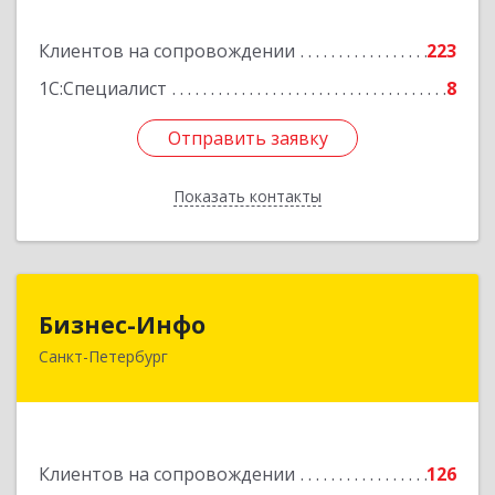
Подробнее
Клиентов на сопровождении
223
1С:Специалист
8
Отправить заявку
Отправить заявку
Показать контакты
Назад
Бизнес-Инфо
Бизнес-Инфо
Санкт-Петербург
191119, Санкт-Петербург г, Константина
Заслонова ул, дом № 7, литера А, пом.17-Н,
часть 3,4,5
Подробнее
Клиентов на сопровождении
126