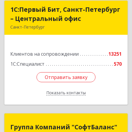
1С:Первый Бит, Санкт-Петербург
1С:Первый Бит, Санкт-Петербург
– Центральный офис
– Центральный офис
Санкт-Петербург
г.Санкт-Петербург, Невский проспект, 10
Подробнее
Клиентов на сопровождении
13251
1С:Специалист
570
Отправить заявку
Отправить заявку
Показать контакты
Назад
Группа Компаний "СофтБаланс"
Группа Компаний "СофтБаланс"