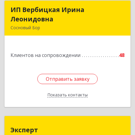
ИП Вербицкая Ирина
ИП Вербицкая Ирина
Леонидовна
Леонидовна
Сосновый Бор
189540, Сосновый Бор г, Героев пр-кт, дом №
55
Клиентов на сопровождении
48
Подробнее
Отправить заявку
Отправить заявку
Показать контакты
Назад
Эксперт
Эксперт