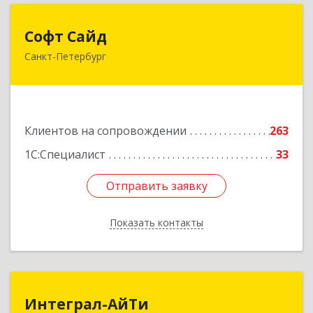
Софт Сайд
Софт Сайд
Санкт-Петербург
190020, Санкт-Петербург г, Рижский пр, дом №
58, оф.301
Подробнее
Клиентов на сопровождении
263
1С:Специалист
33
Отправить заявку
Отправить заявку
Показать контакты
Назад
Интеграл-АйТи
Интеграл-АйТи