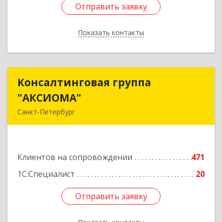
Отправить заявку
Отправить заявку
Показать контакты
Назад
Консалтинговая группа
Консалтинговая группа
"АКСИОМА"
"АКСИОМА"
Санкт-Петербург
197374, Санкт-Петербург г, Мебельная ул, дом
№ 12, корпус 1, литер А, пом.20Н, оф. 145
Клиентов на сопровождении
471
Подробнее
1С:Специалист
20
Отправить заявку
Отправить заявку