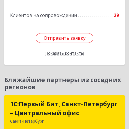
Подробнее
Клиентов на сопровождении
29
Отправить заявку
Отправить заявку
Показать контакты
Назад
Ближайшие партнеры из соседних
регионов
1С:Первый Бит, Санкт-Петербург
1С:Первый Бит, Санкт-Петербург
– Центральный офис
– Центральный офис
Санкт-Петербург
г.Санкт-Петербург, Невский проспект, 10