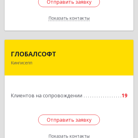
Отправить заявку
Отправить заявку
Показать контакты
Назад
ГЛОБАЛСОФТ
ГЛОБАЛСОФТ
Кингисепп
188485, Ленинградская обл, Кингисеппский р-н,
Кингисепп г, Красногвардейская ул, дом № 6/13
Подробнее
Клиентов на сопровождении
19
Отправить заявку
Отправить заявку
Показать контакты
Назад