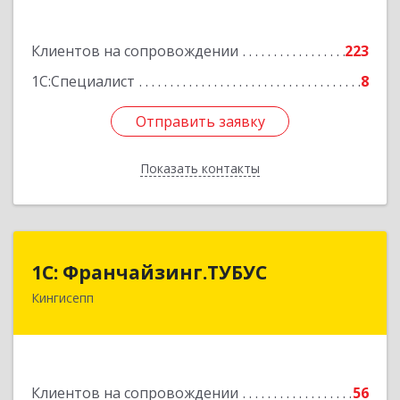
Подробнее
Клиентов на сопровождении
223
1С:Специалист
8
Отправить заявку
Отправить заявку
Показать контакты
Назад
1С: Франчайзинг.ТУБУС
1С: Франчайзинг.ТУБУС
Кингисепп
Подробнее
Клиентов на сопровождении
56