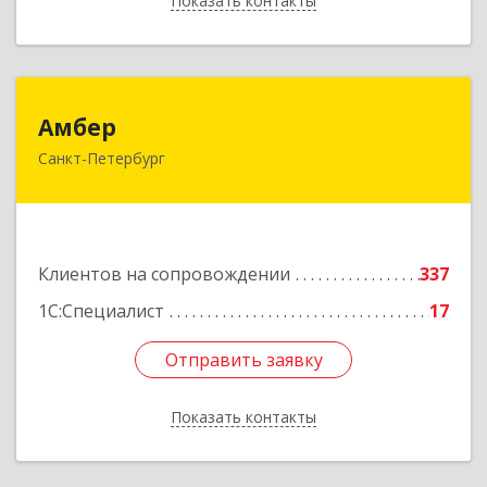
Показать контакты
Назад
Амбер
Амбер
Санкт-Петербург
191119, Санкт-Петербург г, Правды ул, дом №
16
Подробнее
Клиентов на сопровождении
337
1С:Специалист
17
Отправить заявку
Отправить заявку
Показать контакты
Назад