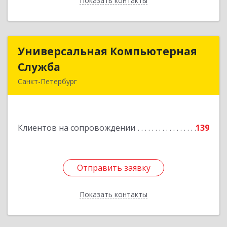
Показать контакты
Назад
Универсальная Компьютерная
Универсальная Компьютерная
Служба
Служба
Санкт-Петербург
192007, Санкт-Петербург г, Тамбовская ул, дом
№ 12, корпус В, кв.31
Клиентов на сопровождении
139
Подробнее
Отправить заявку
Отправить заявку
Показать контакты
Назад