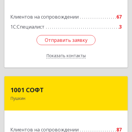
Подробнее
Клиентов на сопровождении
67
1С:Специалист
3
Отправить заявку
Отправить заявку
Показать контакты
Назад
1001 СОФТ
1001 СОФТ
Пушкин
196608, Санкт-Петербург г, Пушкин г,
Автомобильная ул, дом № 6, литера А, оф.207
Подробнее
Клиентов на сопровождении
87