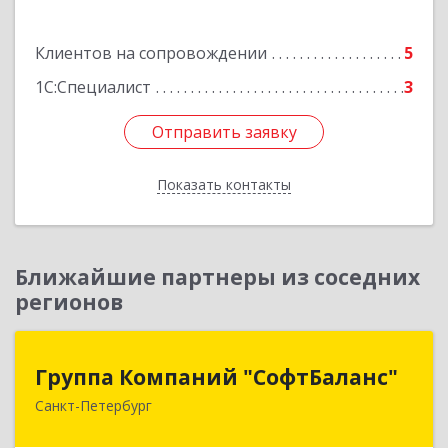
Подробнее
Клиентов на сопровождении
5
1С:Специалист
3
Отправить заявку
Отправить заявку
Показать контакты
Назад
Ближайшие партнеры из соседних
регионов
Группа Компаний "СофтБаланс"
Группа Компаний "СофтБаланс"
Санкт-Петербург
195112, Санкт-Петербург г, Заневский пр-кт,
дом № 30, корпус 2, литера А