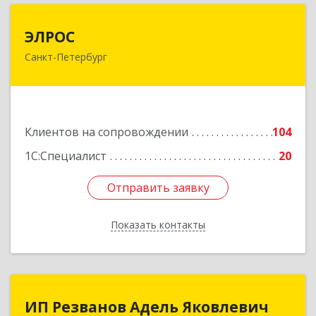
ЭЛРОС
ЭЛРОС
Санкт-Петербург
191024, Санкт-Петербург г, Тележная ул, дом №
22, кв.6
Подробнее
Клиентов на сопровождении
104
1С:Специалист
20
Отправить заявку
Отправить заявку
Показать контакты
Назад
ИП Резванов Адель Яковлевич
ИП Резванов Адель Яковлевич