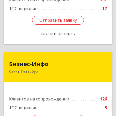
1С:Специалист
17
Отправить заявку
Отправить заявку
Показать контакты
Назад
Бизнес-Инфо
Бизнес-Инфо
Санкт-Петербург
191119, Санкт-Петербург г, Константина
Заслонова ул, дом № 7, литера А, пом.17-Н,
часть 3,4,5
Подробнее
Клиентов на сопровождении
126
1С:Специалист
5