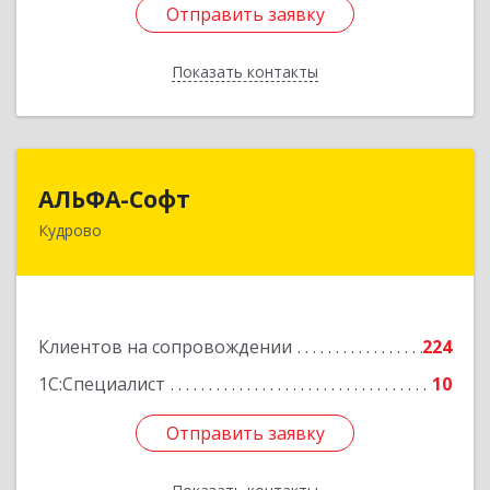
Отправить заявку
Отправить заявку
Показать контакты
Назад
АЛЬФА-Софт
АЛЬФА-Софт
Кудрово
188692, Ленинградская обл, Всеволожский м.р-
н, г.п.Заневское, Кудрово г, Пражская ул, дом №
3, кв.305
Подробнее
Клиентов на сопровождении
224
1С:Специалист
10
Отправить заявку
Отправить заявку