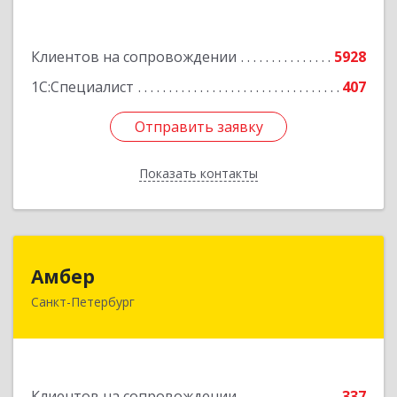
Подробнее
Клиентов на сопровождении
5928
1С:Специалист
407
Отправить заявку
Отправить заявку
Показать контакты
Назад
Амбер
Амбер
Санкт-Петербург
191119, Санкт-Петербург г, Правды ул, дом №
16
Подробнее
Клиентов на сопровождении
337