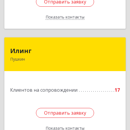
Отправить заявку
Отправить заявку
Показать контакты
Назад
Илинг
Илинг
Пушкин
196601, Санкт-Петербург г, Пушкин г,
Удаловская ул, дом № 19, корпус 2, лит. А,
пом.43,47
Подробнее
Клиентов на сопровождении
17
Отправить заявку
Отправить заявку
Показать контакты
Назад