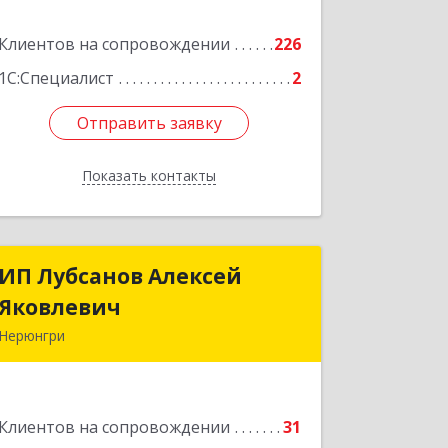
корпус а
Клиентов на сопровождении
226
Подробнее
1С:Специалист
2
Отправить заявку
Отправить заявку
Показать контакты
Назад
ИП Лубсанов Алексей
ИП Лубсанов Алексей
Яковлевич
Яковлевич
Нерюнгри
675002, Амурская область, г.
Благовещенск, ул. Краснофлотская
,77/1, кв.38
Клиентов на сопровождении
31