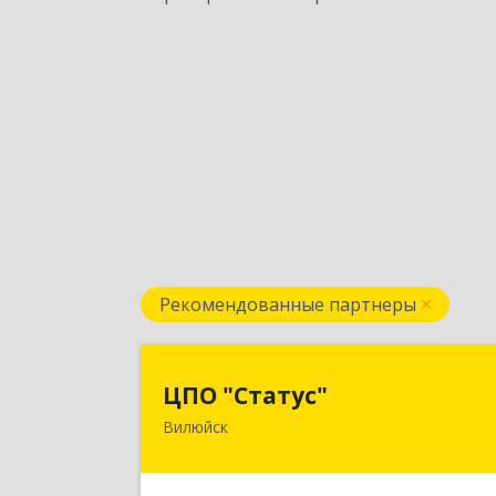
Рекомендованные партнеры
ЦПО "Статус
ЦПО "Статус"
Вилюйск
677000, Саха /Якутия/ Респ, Якутск г
Ленина пр-кт, дом № 1, оф.42