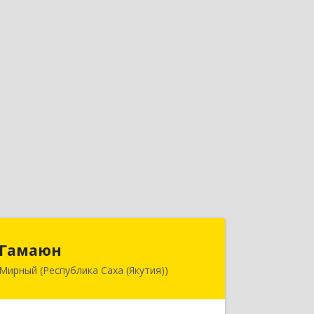
Гамаюн
Гамаюн
Мирный (Республика Саха (Якутия))
678170, Саха /Якутия/ Респ,
Мирнинский у, Мирный г,
Ленинградский пр-кт, дом № 48,