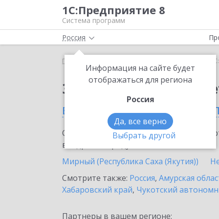
1С:Предприятие 8
Система программ
Россия
Пр
Главная
Сервисы ИТС
1С:ФинОтчетность
1С
Информация на сайте будет
отображаться для региона
Заказать 1С:ФинОтче
Россия
в Республике Саха (Яку
Да, все верно
Ознакомьтесь с информационными карт
Выбрать другой
внедрение продукта.
Мирный (Республика Саха (Якутия))
Н
Смотрите также:
Россия
,
Амурская облас
Хабаровский край
,
Чукотский автономн
Партнеры в вашем регионе: