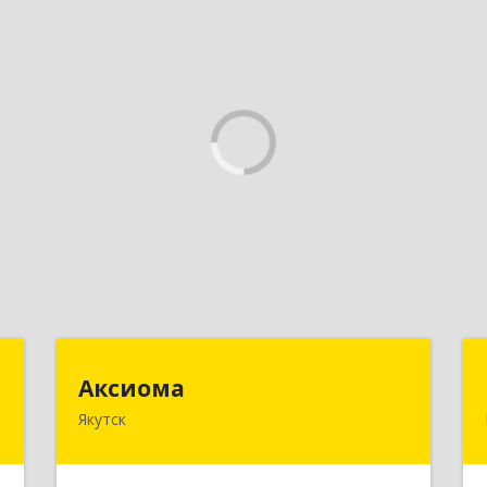
"
Аксиома
Аксиома
Якутск
,
677000, Саха /Якутия/ Респ, Якутск г,
7
Чиряева ул, дом № 1, кв.19