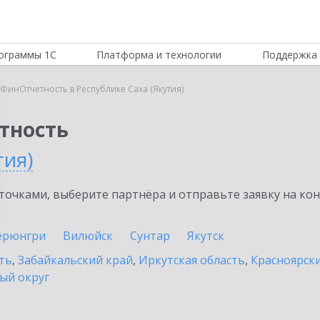
ограммы 1С
Платформа и технологии
Поддержка 
:ФинОтчетность в Республике Саха (Якутия)
тность
тия)
очками, выберите партнёра и отправьте заявку на ко
ерюнгри
Вилюйск
Сунтар
Якутск
ть
,
Забайкальский край
,
Иркутская область
,
Красноярск
ый округ