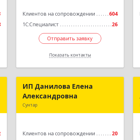
е
Подробнее
3
Клиентов на сопровождении
604
8
1С:Специалист
26
Отправить заявку
Отправить заявку
Показать контакты
Назад
р
ИП Данилова Елена
ИП Данилова Елена
Александровна
Александровна
,
Сунтар
,
1
Подробнее
е
2
Клиентов на сопровождении
20