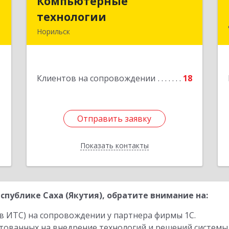
П
Компьютерные
Компьютерные
технологии
технологии
,
Норильск
1
663302, Красноярский край, Норильск
г, Комсомольская ул, дом № 48А, кв.55
е
1
Клиентов на сопровождении
18
Подробнее
Отправить заявку
Отправить заявку
Показать контакты
Назад
публике Саха (Якутия), обратите внимание на:
в ИТС) на сопровождении у партнера фирмы 1С.
стованных на внедрение технологий и решений системы