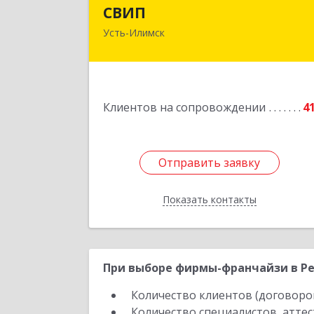
СВИ
СВИП
Усть-Илимск
666685, Иркутская обл, Усть-Илимск г
Энтузиастов ул, дом № 5, оф.
Подробне
Клиентов на сопровождении
4
Отправить заявку
Отправить заявку
Показать контакты
Назад
При выборе фирмы-франчайзи в Рес
Количество клиентов (договоро
Количество специалистов, атте