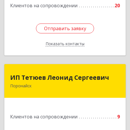
Клиентов на сопровождении
20
Отправить заявку
Отправить заявку
Показать контакты
Назад
ИП Тетюев Леонид Сергеевич
ИП Тетюев Леонид Сергеевич
Поронайск
694242, Сахалинская обл, Поронайск г, Фрунзе
ул, дом № 14, кв.51
Подробнее
Клиентов на сопровождении
9