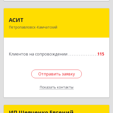
АСИТ
АСИТ
Петропавловск-Камчатский
683031, Камчатский край, Петропавловск-
Камчатский г, Топоркова ул, дом № 9/8, офис
"С"
Подробнее
Клиентов на сопровождении
115
Отправить заявку
Отправить заявку
Показать контакты
Назад
ИП Шевченко Евгений
ИП Шевченко Евгений