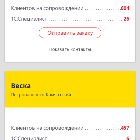
Клиентов на сопровождении
604
1С:Специалист
26
Отправить заявку
Отправить заявку
Показать контакты
Назад
Веска
Веска
Петропавловск-Камчатский
683031, Камчатский край, Петропавловск-
Камчатский г, Карла Маркса пр-кт, дом № 29/1,
оф.300
Подробнее
Клиентов на сопровождении
457
1С:Специалист
6