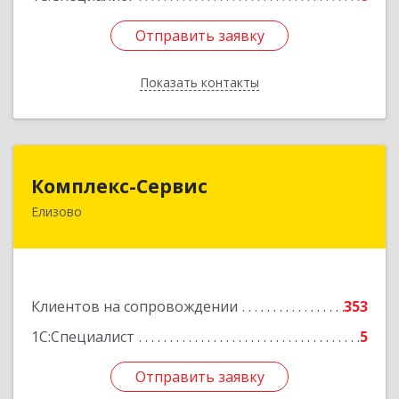
Отправить заявку
Отправить заявку
Показать контакты
Назад
Комплекс-Сервис
Комплекс-Сервис
Елизово
684000, Камчатский край, Елизовский р-н,
Елизово г, Мурманская ул, дом № 4, пом.1
Подробнее
Клиентов на сопровождении
353
1С:Специалист
5
Отправить заявку
Отправить заявку