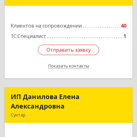
Вулканный рп, Центральная ул, дом № 23, кв.1
Подробнее
Клиентов на сопровождении
40
1С:Специалист
1
Отправить заявку
Отправить заявку
Показать контакты
Назад
ИП Данилова Елена
ИП Данилова Елена
Александровна
Александровна
Сунтар
Подробнее