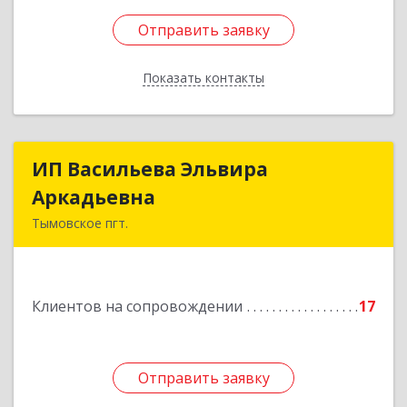
Отправить заявку
Отправить заявку
Показать контакты
Назад
ИП Васильева Эльвира
ИП Васильева Эльвира
Аркадьевна
Аркадьевна
Тымовское пгт.
694400, Сахалинская обл, Тымовский р-н,
Тымовское пгт, Красноармейская ул, дом № 34,
кв.9
Клиентов на сопровождении
17
Подробнее
Отправить заявку
Отправить заявку