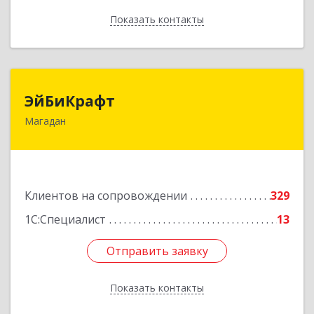
Показать контакты
Назад
ЭйБиКрафт
ЭйБиКрафт
Магадан
685000, Магаданская обл, Магадан г, Полярная
ул, дом № 21А
Подробнее
Клиентов на сопровождении
329
1С:Специалист
13
Отправить заявку
Отправить заявку
Показать контакты
Назад