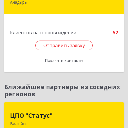
Анадырь
689000, Чукотский АО, Анадырь г, Мира ул, дом
№ 5, кв.21
Подробнее
Клиентов на сопровождении
52
Отправить заявку
Отправить заявку
Показать контакты
Назад
Ближайшие партнеры из соседних
регионов
ЦПО "Статус"
ЦПО "Статус"
Вилюйск
677000, Саха /Якутия/ Респ, Якутск г, Ленина пр-