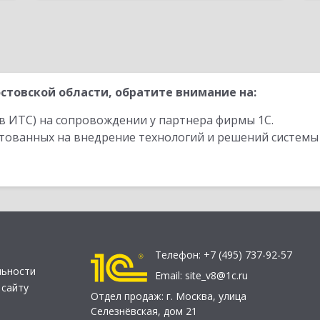
стовской области, обратите внимание на:
в ИТС) на сопровождении у партнера фирмы 1С.
стованных на внедрение технологий и решений системы
Телефон:
+7 (495) 737-92-57
льности
Email:
site_v8@1c.ru
 сайту
Отдел продаж:
г. Москва
,
улица
Селезнёвская, дом 21