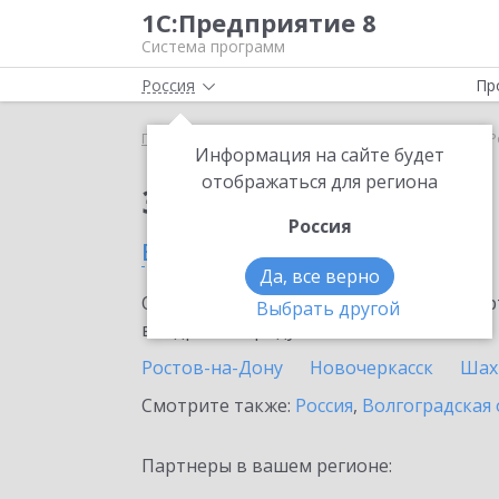
1С:Предприятие 8
Система программ
Россия
Пр
Главная
Сервисы ИТС
1С:ЕГИСЗ
1С:ЕГИСЗ в 
Информация на сайте будет
отображаться для региона
Заказать 1С:ЕГИСЗ
Россия
в Ростовской области
Да, все верно
Ознакомьтесь с информационными карт
Выбрать другой
внедрение продукта.
Ростов-на-Дону
Новочеркасск
Шах
Смотрите также:
Россия
,
Волгоградская 
Партнеры в вашем регионе: