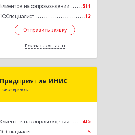
Подробнее
Клиентов на сопровождении
511
1С:Специалист
13
Отправить заявку
Отправить заявку
Показать контакты
Назад
Предприятие ИНИС
Предприятие ИНИС
Новочеркасск
346430, Ростовская обл, Новочеркасск
г, Московская ул, дом № 6, оф.8
Подробнее
Клиентов на сопровождении
415
1С:Специалист
5