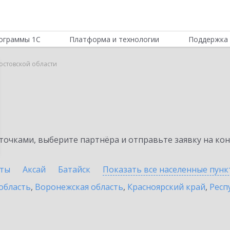
ограммы 1С
Платформа и технологии
Поддержка 
Ростовской области
очками, выберите партнёра и отправьте заявку на ко
ты
Аксай
Батайск
Показать все населенные
пунк
область
,
Воронежская область
,
Красноярский край
,
Респ