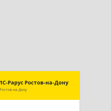
1С-Рарус Ростов-на-Дону
1С-Рарус Ростов-на-Дону
Ростов-на-Дону
344002, Ростовская обл, г.о. город
Ростов-на-Дону, Ростов-на-Дону г,
Газетный пер, дом № 47Б