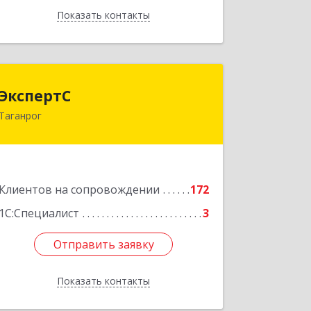
Показать контакты
Назад
ЭкспертС
ЭкспертС
Таганрог
347905, Ростовская обл, Таганрог г,
Социалистическая ул, дом № 2, оф.300
Подробнее
Клиентов на сопровождении
172
1С:Специалист
3
Отправить заявку
Отправить заявку
Показать контакты
Назад