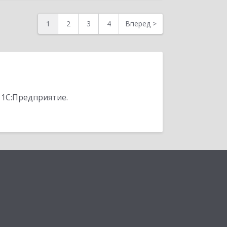
1
2
3
4
Вперед
>
 1С:Предприятие.