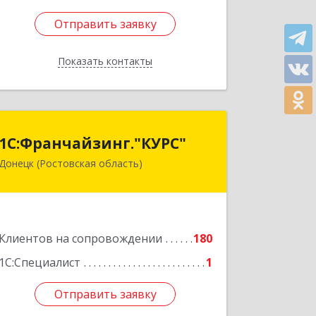
Отправить заявку
Отправить заявку
Показать контакты
Назад
1С:Франчайзинг."КУРС"
1С:Франчайзинг."КУРС"
Донецк (Ростовская область)
346330, Ростовская обл, Донецк г,
Благодатный пер, дом № 16
Подробнее
Клиентов на сопровождении
180
1С:Специалист
1
Отправить заявку
Отправить заявку