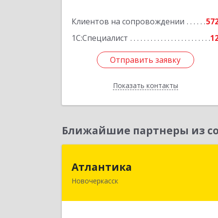
Подробне
Клиентов на сопровождении
57
1С:Специалист
1
Отправить заявку
Отправить заявку
Показать контакты
Назад
Ближайшие партнеры из со
Атлантик
Атлантика
Новочеркасск
346428, Ростовская обл, Новочеркасс
г, Кривопустенко пер, домовладени
№ 4А, пом.