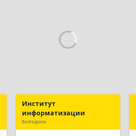
й
Институт
Институт
информатизации
информатизации
,
Волгодонск
3
347383, Ростовская обл, Волгодонск г,
Маршала Кошевого ул, дом № 44,