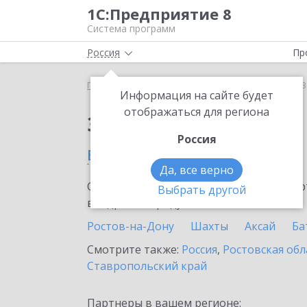
1С:Предприятие 8
Система программ
Россия
Пр
Главная
Сервисы ИТС
1С:ЕГИСЗ
1С:ЕГИСЗ в 
Информация на сайте будет
отображаться для региона
Заказать 1С:ЕГИСЗ
Россия
в Волгодонске
Да, все верно
Ознакомьтесь с информационными карт
Выбрать другой
внедрение продукта.
Ростов-на-Дону
Шахты
Аксай
Ба
Смотрите также:
Россия
,
Ростовская обл
Ставропольский край
Партнеры в вашем регионе: