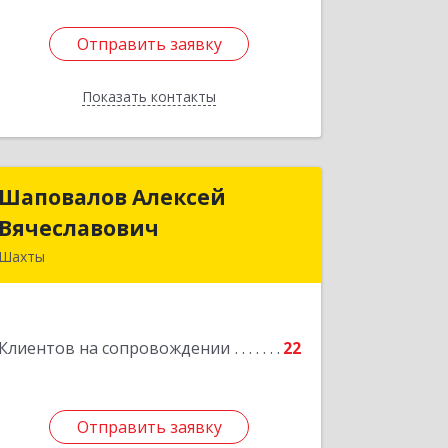
Отправить заявку
Отправить заявку
Показать контакты
Назад
Шаповалов Алексей
Шаповалов Алексей
Вячеславович
Вячеславович
Шахты
346510, Шахты г, Ленина ул, дом №
142
Клиентов на сопровождении
22
Подробнее
Отправить заявку
Отправить заявку