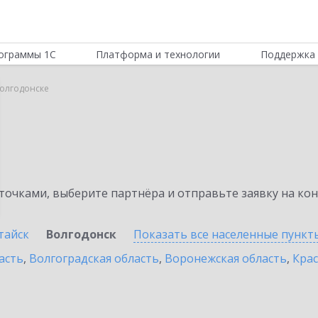
ограммы 1С
Платформа и технологии
Поддержка 
Волгодонске
очками, выберите партнёра и отправьте заявку на ко
тайск
Волгодонск
Показать все населенные
пункт
асть
,
Волгоградская область
,
Воронежская область
,
Крас