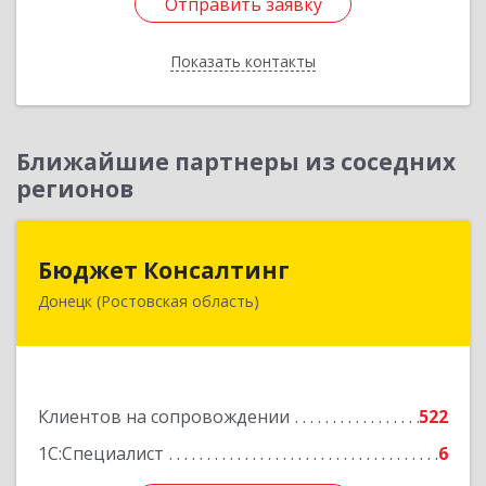
Отправить заявку
Отправить заявку
Показать контакты
Назад
Ближайшие партнеры из соседних
регионов
Бюджет Консалтинг
Бюджет Консалтинг
Донецк (Ростовская область)
346338, Ростовская обл, г.о. Город Донецк,
Донецк г, 12-й кв-л, дом № 10, оф.28
Подробнее
Клиентов на сопровождении
522
1С:Специалист
6