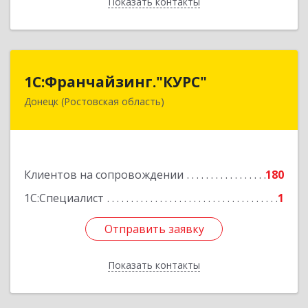
Показать контакты
Назад
1С:Франчайзинг."КУРС"
1С:Франчайзинг."КУРС"
Донецк (Ростовская область)
346330, Ростовская обл, Донецк г, Благодатный
пер, дом № 16
Подробнее
Клиентов на сопровождении
180
1С:Специалист
1
Отправить заявку
Отправить заявку
Показать контакты
Назад