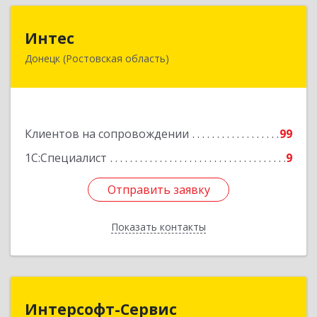
Интес
Интес
Донецк (Ростовская область)
346330, Ростовская обл, Донецк г, 60-й кв-л,
дом № 6 ( пристройка)
Подробнее
Клиентов на сопровождении
99
1С:Специалист
9
Отправить заявку
Отправить заявку
Показать контакты
Назад
Интерсофт-Сервис
Интерсофт-Сервис