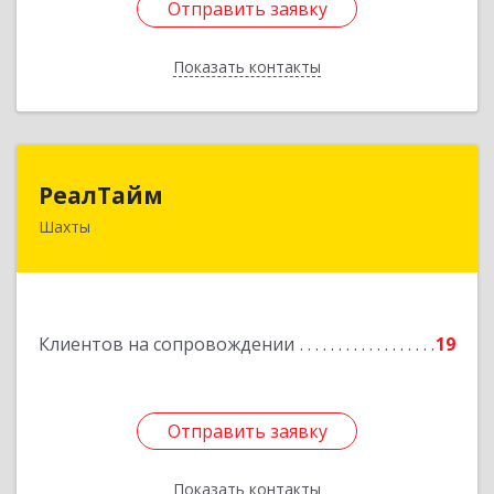
Отправить заявку
Отправить заявку
Показать контакты
Назад
РеалТайм
РеалТайм
Шахты
346504, Ростовская обл, Шахты г,
Чернышевского ул, дом № 42
Подробнее
Клиентов на сопровождении
19
Отправить заявку
Отправить заявку
Показать контакты
Назад