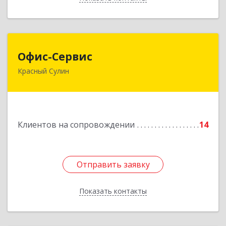
Офис-Сервис
Офис-Сервис
Красный Сулин
346350, Ростовская обл, р-н Красносулинский,
Красный Сулин г, Заводская ул, дом № 1
Подробнее
Клиентов на сопровождении
14
Отправить заявку
Отправить заявку
Показать контакты
Назад