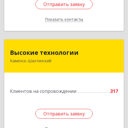
Отправить заявку
Отправить заявку
Показать контакты
Назад
Высокие технологии
Высокие технологии
Каменск-Шахтинский
347810, Ростовская обл, Каменск-Шахтинский г,
Карла Маркса пр-кт, дом № 31/33, этаж 2,
оф.217
Подробнее
Клиентов на сопровождении
317
Отправить заявку
Отправить заявку