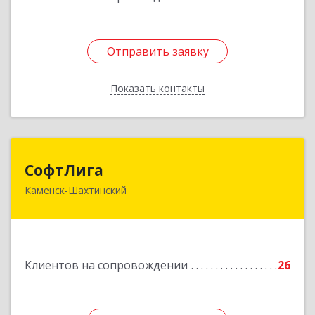
Отправить заявку
Отправить заявку
Показать контакты
Назад
СофтЛига
СофтЛига
Каменск-Шахтинский
347800, Ростовская обл, Каменск-Шахтинский г,
Желябова ул, дом № 33А
Подробнее
Клиентов на сопровождении
26