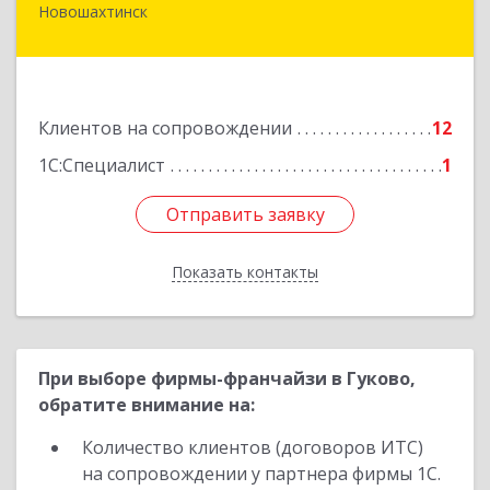
Новошахтинск
346901, Ростовская обл, Новошахтинск г,
Куйбышева ул, дом № 6, кв.2
Подробнее
Клиентов на сопровождении
12
1С:Специалист
1
Отправить заявку
Отправить заявку
Показать контакты
Назад
При выборе фирмы-франчайзи в Гуково,
обратите внимание на:
Количество клиентов (договоров ИТС)
на сопровождении у партнера фирмы 1С.