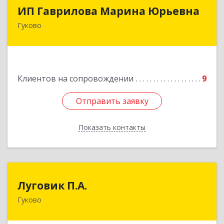
ИП Гаврилова Марина Юрьевна
ИП Гаврилова Марина Юрьевна
Гуково
Подробнее
Клиентов на сопровождении
9
Отправить заявку
Отправить заявку
Показать контакты
Назад
Луговик П.А.
Луговик П.А.
Гуково
Подробнее