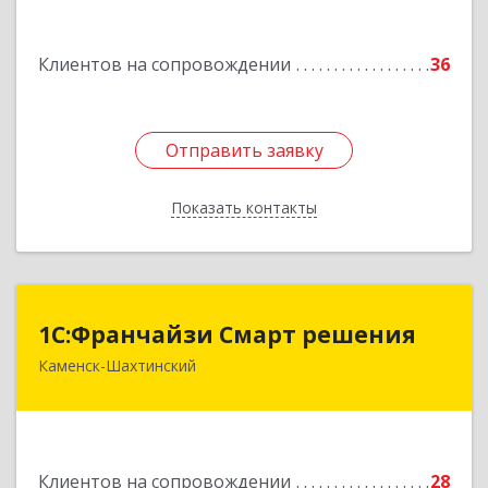
Подробнее
Клиентов на сопровождении
36
Отправить заявку
Отправить заявку
Показать контакты
Назад
1С:Франчайзи Смарт решения
1С:Франчайзи Смарт решения
Каменск-Шахтинский
347800, Ростовская обл, Каменск-Шахтинский г,
Ворошилова ул, дом № 152
Подробнее
Клиентов на сопровождении
28