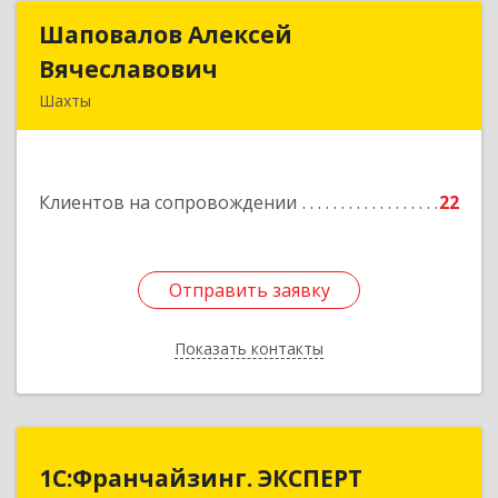
Шаповалов Алексей
Шаповалов Алексей
Вячеславович
Вячеславович
Шахты
346510, Шахты г, Ленина ул, дом № 142
Подробнее
Клиентов на сопровождении
22
Отправить заявку
Отправить заявку
Показать контакты
Назад
1С:Франчайзинг. ЭКСПЕРТ
1С:Франчайзинг. ЭКСПЕРТ