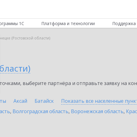
ограммы 1С
Платформа и технологии
Поддержка 
нецке (Ростовской области)
бласти)
очками, выберите партнёра и отправьте заявку на ко
ты
Аксай
Батайск
Показать все населенные
пунк
асть
,
Волгоградская область
,
Воронежская область
,
Крас