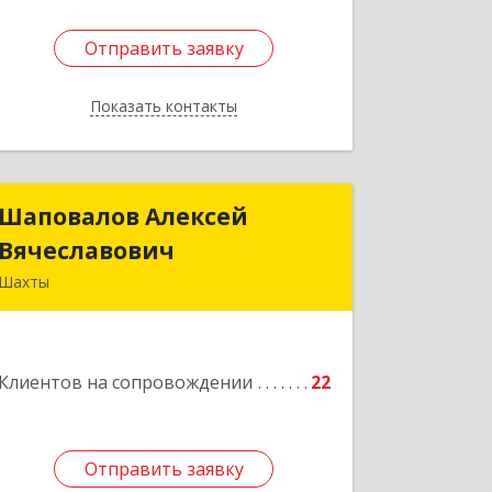
Отправить заявку
Отправить заявку
Показать контакты
Назад
Шаповалов Алексей
Шаповалов Алексей
Вячеславович
Вячеславович
Шахты
346510, Шахты г, Ленина ул, дом №
142
Клиентов на сопровождении
22
Подробнее
Отправить заявку
Отправить заявку