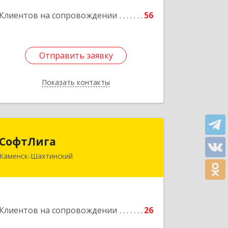
Подробнее
Клиентов на сопровождении
56
Отправить заявку
Отправить заявку
Показать контакты
Назад
СофтЛига
СофтЛига
Каменск-Шахтинский
347800, Ростовская обл, Каменск-
Шахтинский г, Желябова ул, дом №
33А
Подробнее
Клиентов на сопровождении
26