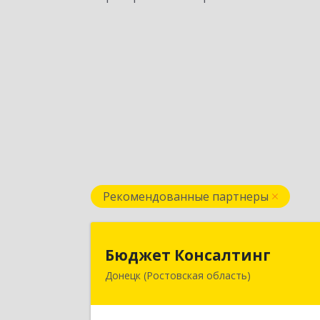
Рекомендованные партнеры
Бюджет Консалтин
Бюджет Консалтинг
Донецк (Ростовская область)
346338, Ростовская обл, г.о. Горо
Донецк, Донецк г, 12-й кв-л, дом 
10, оф.2