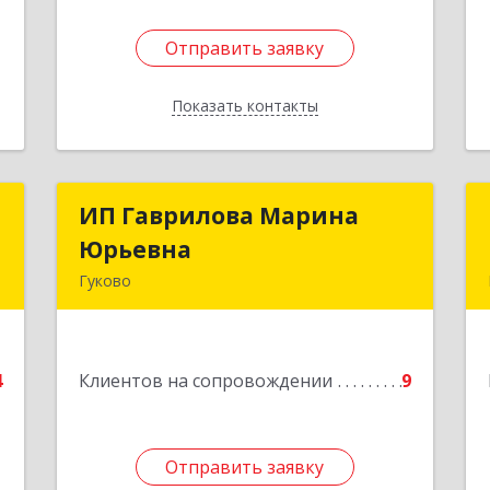
Отправить заявку
Отправить заявку
Показать контакты
Назад
с
ИП Гаврилова Марина
ИП Гаврилова Марина
Юрьевна
Юрьевна
н
Гуково
,
1
Подробнее
е
4
Клиентов на сопровождении
9
Отправить заявку
Отправить заявку