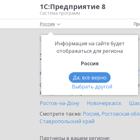
1С:Предприятие 8
Система программ
Россия
Пр
Главная
Сервисы ИТС
1С:ЕГИСЗ
1С:ЕГИСЗ До
Информация на сайте будет
отображаться для региона
Заказать 1С:ЕГИСЗ
Россия
Донецке (Ростовской о
Да, все верно
Ознакомьтесь с информационными карт
Выбрать другой
внедрение продукта.
Ростов-на-Дону
Новочеркасск
Шах
Смотрите также:
Россия
,
Ростовская обл
Ставропольский край
Партнеры в вашем регионе: