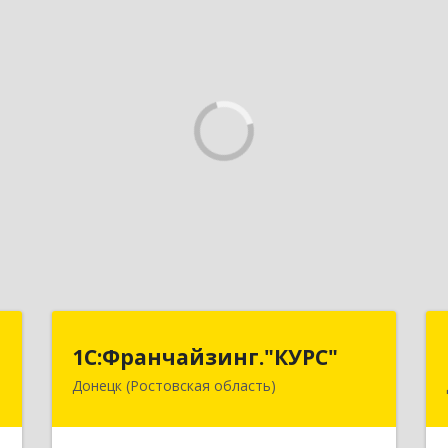
г
1С:Франчайзинг."КУРС"
1С:Франчайзинг."КУРС"
Донецк (Ростовская область)
д
346330, Ростовская обл, Донецк г,
№
Благодатный пер, дом № 16
8