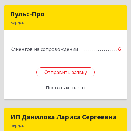
Пульс-Про
Пульс-Про
Бердск
633010, Новосибирская обл, Бердск, Ленина,
дом № 89/8, оф.509
Клиентов на сопровождении
6
Подробнее
Отправить заявку
Отправить заявку
Показать контакты
Назад
ИП Данилова Лариса Сергеевна
ИП Данилова Лариса Сергеевна
Бердск