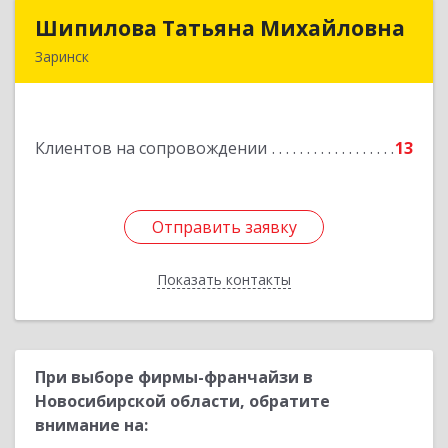
Шипилова Татьяна Михайловна
Шипилова Татьяна Михайловна
Заринск
Подробнее
Клиентов на сопровождении
13
Отправить заявку
Отправить заявку
Показать контакты
Назад
При выборе фирмы-франчайзи в
Новосибирской области, обратите
внимание на: