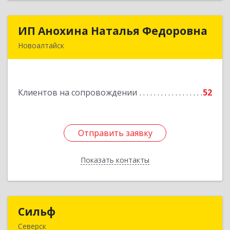
ИП Анохина Наталья Федоровна
ИП Анохина Наталья Федоровна
Новоалтайск
658041, Алтайский край, Новоалтайск г,
Белоярская ул, дом № 132
Клиентов на сопровождении
52
Подробнее
Отправить заявку
Отправить заявку
Показать контакты
Назад
Сильф
Сильф
Северск