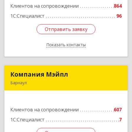
Клиентов на сопровождении
864
Подробнее
1С:Специалист
96
Отправить заявку
Отправить заявку
Показать контакты
Назад
Компания Мэйпл
Компания Мэйпл
Барнаул
656038, Алтайский край, Барнаул г,
Комсомольский пр-кт, дом № 112
Клиентов на сопровождении
607
Подробнее
1С:Специалист
7