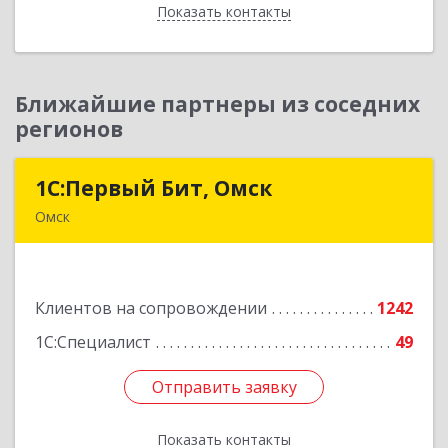
Показать контакты
Назад
Ближайшие партнеры из соседних
регионов
1С:Первый Бит, Омск
1С:Первый Бит, Омск
Омск
644099, Омская обл, Омск г, Гагарина ул, дом №
14, оф.208
Клиентов на сопровождении
1242
Подробнее
1С:Специалист
49
Отправить заявку
Отправить заявку
Показать контакты
Назад