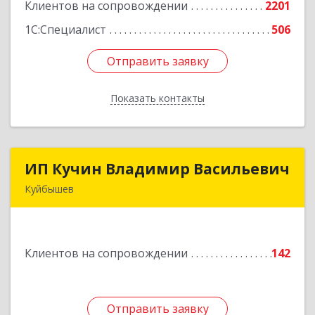
Клиентов на сопровождении
2201
Подробнее
1С:Специалист
506
Отправить заявку
Отправить заявку
Показать контакты
Назад
ИП Кучин Владимир Васильевич
ИП Кучин Владимир Васильевич
Куйбышев
632387, Новосибирская обл, Куйбышев г,
Тургенева ул, дом № 4
Клиентов на сопровождении
142
Подробнее
Отправить заявку
Отправить заявку