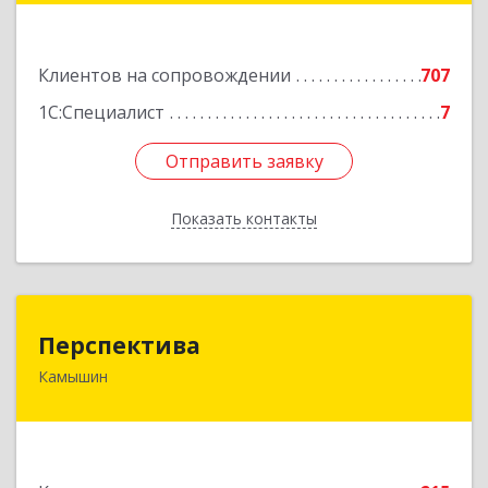
Подробнее
Клиентов на сопровождении
707
1С:Специалист
7
Отправить заявку
Отправить заявку
Показать контакты
Назад
Перспектива
Перспектива
Камышин
403850, Волгоградская обл, Камышин г,
Леонова ул, дом № 26
Подробнее