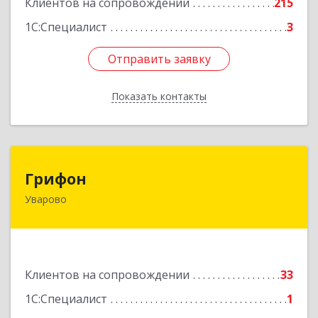
Клиентов на сопровождении
215
1С:Специалист
3
Отправить заявку
Отправить заявку
Показать контакты
Назад
Грифон
Грифон
Уварово
393461, Тамбовская обл, Уварово г, Южная ул,
дом № 40А
Подробнее
Клиентов на сопровождении
33
1С:Специалист
1