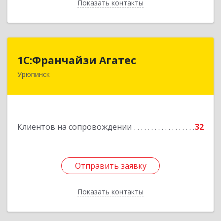
Показать контакты
Назад
1С:Франчайзи Агатес
1С:Франчайзи Агатес
Урюпинск
403113, Волгоградская обл, Урюпинск г, Ленина
пр-кт, дом № 90а
Подробнее
Клиентов на сопровождении
32
Отправить заявку
Отправить заявку
Показать контакты
Назад