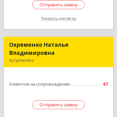
Отправить заявку
Отправить заявку
Показать контакты
Назад
Охременко Наталья
Охременко Наталья
Владимировна
Владимировна
Бутурлиновка
Подробнее
Клиентов на сопровождении
67
Отправить заявку
Отправить заявку