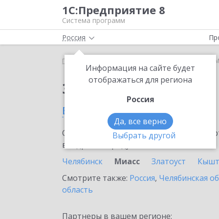
1С:Предприятие 8
Система программ
Россия
Пр
Главная
Сервисы ИТС
1С:ЕГИСЗ
1С:ЕГИСЗ в 
Информация на сайте будет
отображаться для региона
Заказать 1С:ЕГИСЗ
Россия
в Миассе
Да, все верно
Ознакомьтесь с информационными карт
Выбрать другой
внедрение продукта.
Челябинск
Миасс
Златоуст
Кыш
Смотрите также:
Россия
,
Челябинская о
область
Партнеры в вашем регионе: