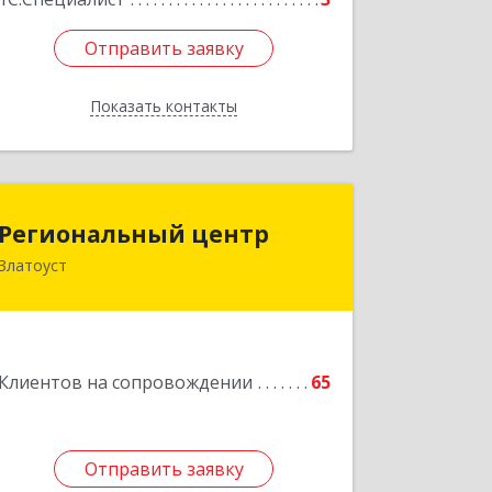
Отправить заявку
Отправить заявку
Показать контакты
Назад
Региональный центр
Региональный центр
Златоуст
456227, Челябинская обл, Златоуст г,
Мира пр-кт, дом № 21
Подробнее
Клиентов на сопровождении
65
Отправить заявку
Отправить заявку