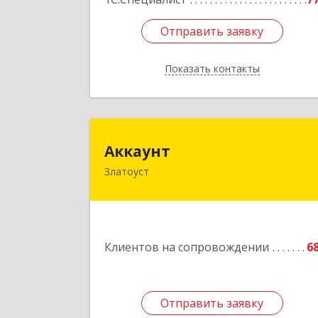
Отправить заявку
Отправить заявку
Показать контакты
Назад
Аккаун
Аккаунт
Златоуст
456200, Челябинская обл, Златоуст г
40-летия Победы ул, дом № 54, кв.
Подробне
Клиентов на сопровождении
6
Отправить заявку
Отправить заявку