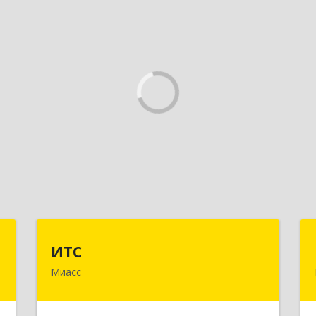
р
ИТС
ИТС
о
Миасс
456300, Челябинская обл, Миасс г,
Романенко ул, дом № 50б
,
7