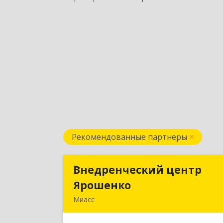
Рекомендованные партнеры
Внедренческий центр
Внедренческий цент
Ярошенко
Ярошенк
Миасс
456300, Челябинская обл, Миасс г
Романенко ул, дом № 9