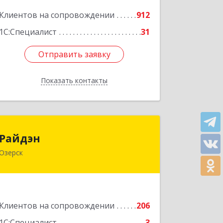
Подробнее
Клиентов на сопровождении
912
1С:Специалист
31
Отправить заявку
Отправить заявку
Показать контакты
Назад
Райдэн
Райдэн
Озерск
456783, Челябинская обл, Озерск г,
Ленина пр-кт, дом № 90
Подробнее
Клиентов на сопровождении
206
1С:Специалист
3