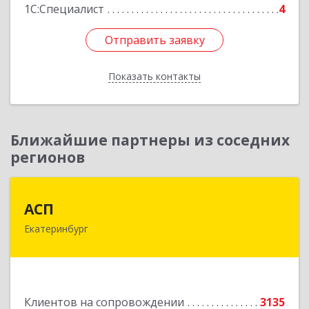
1С:Специалист
4
Отправить заявку
Отправить заявку
Показать контакты
Назад
Ближайшие партнеры из соседних
регионов
АСП
АСП
Екатеринбург
620075, Свердловская обл, Екатеринбург г,
Карла Либкнехта ул, строение 22, оф.521
Подробнее
Клиентов на сопровождении
3135