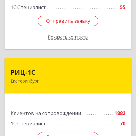
1С:Специалист
55
Отправить заявку
Отправить заявку
Показать контакты
Назад
РИЦ-1С
РИЦ-1С
Екатеринбург
620102, Свердловская обл, Екатеринбург г,
Фурманова ул, дом № 124
Подробнее
Клиентов на сопровождении
1882
1С:Специалист
70