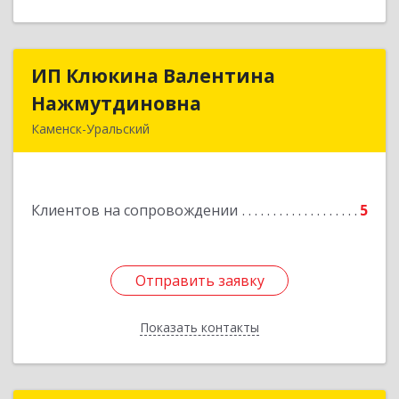
ИП Клюкина Валентина
ИП Клюкина Валентина
Нажмутдиновна
Нажмутдиновна
Каменск-Уральский
623404, Свердловская обл, Каменск-Уральский
г, Крылова ул, дом № 19б, оф.2
Клиентов на сопровождении
5
Подробнее
Отправить заявку
Отправить заявку
Показать контакты
Назад