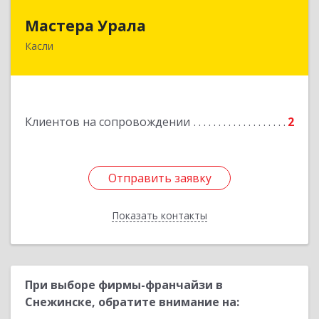
Мастера Урала
Мастера Урала
Касли
456830, Челябинская обл., г. Касли, ул. Карла
Либкнехта, д. 112а
Подробнее
Клиентов на сопровождении
2
Отправить заявку
Отправить заявку
Показать контакты
Назад
При выборе фирмы-франчайзи в
Снежинске, обратите внимание на: