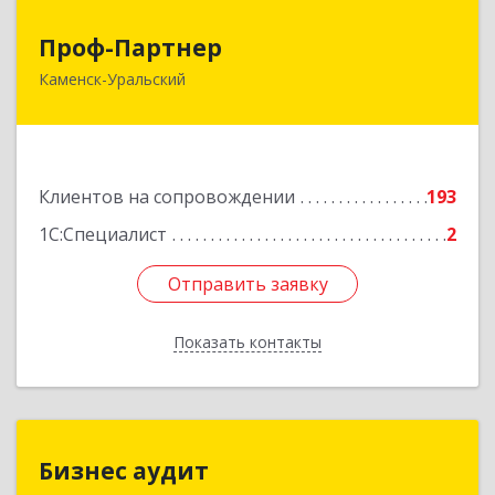
Проф-Партнер
Проф-Партнер
Каменск-Уральский
623406, Свердловская обл, Каменск-Уральский
г, Алюминиевая ул, дом № 38
Подробнее
Клиентов на сопровождении
193
1С:Специалист
2
Отправить заявку
Отправить заявку
Показать контакты
Назад
Бизнес аудит
Бизнес аудит