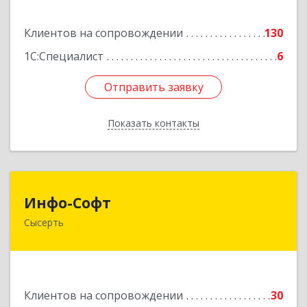
Подробнее
Клиентов на сопровождении
130
1С:Специалист
6
Отправить заявку
Отправить заявку
Показать контакты
Назад
Инфо-Софт
Инфо-Софт
Сысерть
624021, Свердловская обл, Сысерть г, Коммуны
ул, дом № 39, кв.13
Подробнее
Клиентов на сопровождении
30