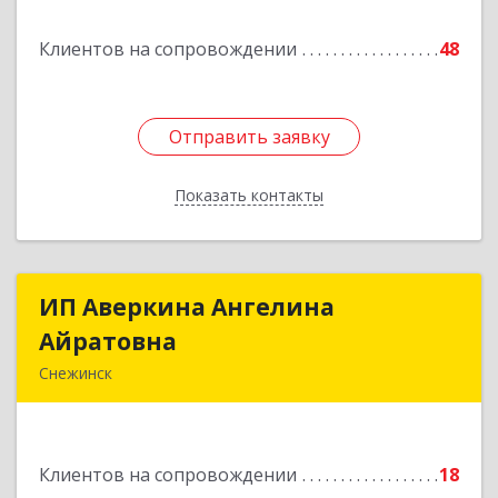
Подробнее
Клиентов на сопровождении
48
Отправить заявку
Отправить заявку
Показать контакты
Назад
ИП Аверкина Ангелина
ИП Аверкина Ангелина
Айратовна
Айратовна
Снежинск
456770, Челябинская обл, Снежинск г, 40 лет
Октября ул, дом № 6, пом.41
Клиентов на сопровождении
18
Подробнее