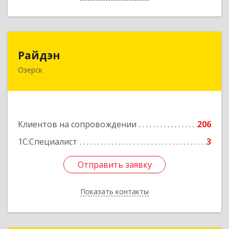
Райдэн
Райдэн
Озерск
456783, Челябинская обл, Озерск г, Ленина пр-
кт, дом № 90
Подробнее
Клиентов на сопровождении
206
1С:Специалист
3
Отправить заявку
Отправить заявку
Показать контакты
Назад