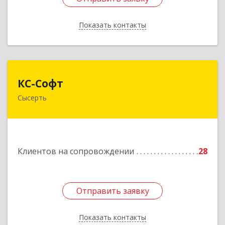
Показать контакты
Назад
КС-Софт
КС-Софт
Сысерть
624001, Свердловская обл, Сысертский р-н,
Черданцево с, Чапаева ул, дом № 39
Подробнее
Клиентов на сопровождении
28
Отправить заявку
Отправить заявку
Показать контакты
Назад