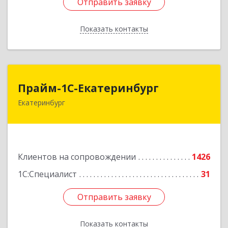
Отправить заявку
Отправить заявку
Показать контакты
Назад
Прайм-1С-Екатеринбург
Прайм-1С-Екатеринбург
Екатеринбург
620142, Свердловская обл, Екатеринбург г, 8
Марта ул, дом № 49, оф.609
Подробнее
Клиентов на сопровождении
1426
1С:Специалист
31
Отправить заявку
Отправить заявку
Показать контакты
Назад