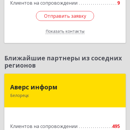
Клиентов на сопровождении
9
Отправить заявку
Отправить заявку
Показать контакты
Назад
Ближайшие партнеры из соседних
регионов
Аверс информ
Аверс информ
Белорецк
453500, Башкортостан Респ, Белорецкий р-н,
Белорецк г, 50 лет Октября ул, дом № 55,
корпус 1
Подробнее
Клиентов на сопровождении
495