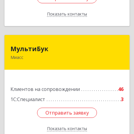
Показать контакты
Назад
МультиБук
МультиБук
Миасс
456318, Челябинская обл, Миасс г, Жуковского
ул, дом № 8, кв.61
Подробнее
Клиентов на сопровождении
46
1С:Специалист
3
Отправить заявку
Отправить заявку
Показать контакты
Назад