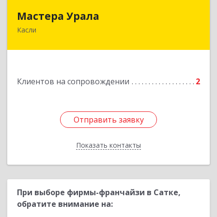
Мастера Урала
Мастера Урала
Касли
456830, Челябинская обл., г. Касли, ул. Карла
Либкнехта, д. 112а
Подробнее
Клиентов на сопровождении
2
Отправить заявку
Отправить заявку
Показать контакты
Назад
При выборе фирмы-франчайзи в Сатке,
обратите внимание на: