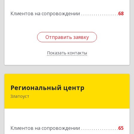
Подробнее
Клиентов на сопровождении
68
Отправить заявку
Отправить заявку
Показать контакты
Назад
Региональный центр
Региональный центр
Златоуст
456227, Челябинская обл, Златоуст г, Мира пр-
кт, дом № 21
Подробнее
Клиентов на сопровождении
65