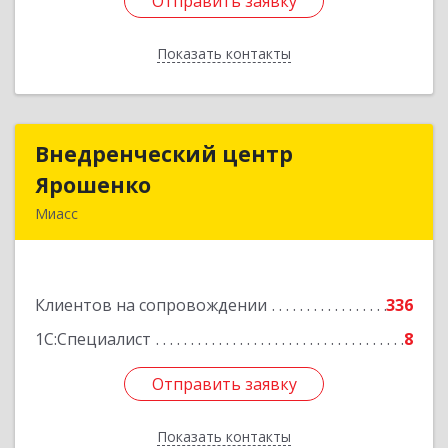
Отправить заявку
Отправить заявку
Показать контакты
Назад
Внедренческий центр
Внедренческий центр
Ярошенко
Ярошенко
Миасс
456300, Челябинская обл, Миасс г, Романенко
ул, дом № 97
Клиентов на сопровождении
336
Подробнее
1С:Специалист
8
Отправить заявку
Отправить заявку
Показать контакты
Назад