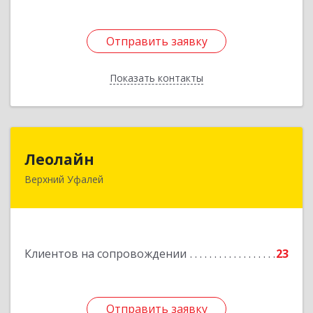
Отправить заявку
Отправить заявку
Показать контакты
Назад
Леолайн
Леолайн
Верхний Уфалей
456800, Челябинская обл, Верхний Уфалей г,
Ленина ул, дом № 147
Подробнее
Клиентов на сопровождении
23
Отправить заявку
Отправить заявку