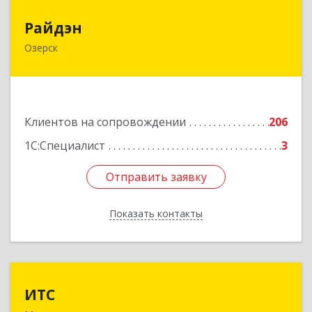
Райдэн
Райдэн
Озерск
456783, Челябинская обл, Озерск г, Ленина пр-
кт, дом № 90
Подробнее
Клиентов на сопровождении
206
1С:Специалист
3
Отправить заявку
Отправить заявку
Показать контакты
Назад
ИТС
ИТС