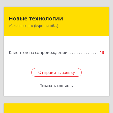
Новые технологии
Новые технологии
Железногорск (Курская обл.)
307170, Курская обл, Железногорский р-н,
Железногорск г, Автолюбителей пер, дом № 5,
офис 7
Подробнее
Клиентов на сопровождении
13
Отправить заявку
Отправить заявку
Показать контакты
Назад
Сервис-класс