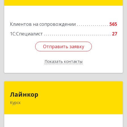
№ 14, пом.1
Подробнее
Клиентов на сопровождении
565
1С:Специалист
27
Отправить заявку
Отправить заявку
Показать контакты
Назад
Лайнкор
Лайнкор
Курск
305021, Курская обл, Курск г, Победы пр-кт, дом
№ 10, оф.№64
Подробнее