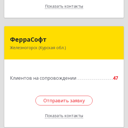
Показать контакты
Назад
ФерраСофт
ФерраСофт
Железногорск (Курская обл.)
307179, Курская обл, Железногорск г, Ленина ул,
дом № 92, корпус 1, оф.2-34
Подробнее
Клиентов на сопровождении
47
Отправить заявку
Отправить заявку
Показать контакты
Назад