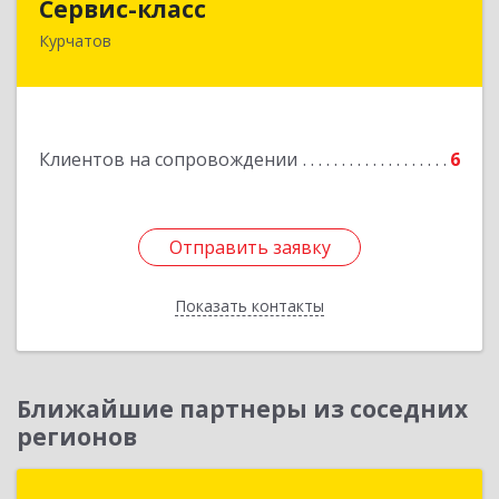
Сервис-класс
Курчатов
307251, Курская обл, Курчатовский р-н,
Курчатов г, Коммунистический пр-т, дом № 30,
корпус А
Подробнее
Клиентов на сопровождении
6
Отправить заявку
Отправить заявку
Показать контакты
Назад
Ближайшие партнеры из соседних
регионов