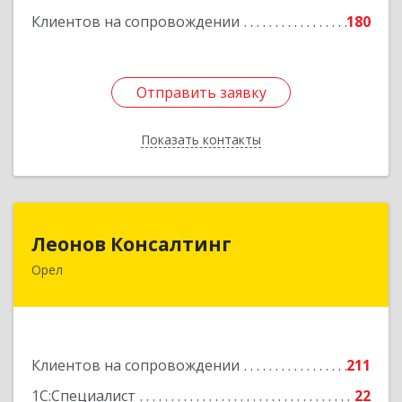
Клиентов на сопровождении
180
Отправить заявку
Отправить заявку
Показать контакты
Назад
Леонов Консалтинг
Леонов Консалтинг
Орел
302030, Орловская обл, Орловский р-н, Орел г,
Московская, дом № 17, пом.7
Подробнее
Клиентов на сопровождении
211
1С:Специалист
22