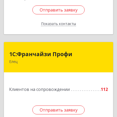
Отправить заявку
Отправить заявку
Показать контакты
Назад
1С:Франчайзи Профи
1С:Франчайзи Профи
Елец
399784, Липецкая обл, Елец г, Гагарина ул,
Здание № 3а
Подробнее
Клиентов на сопровождении
112
Отправить заявку
Отправить заявку