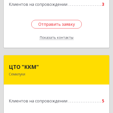
Клиентов на сопровождении
3
Отправить заявку
Отправить заявку
Показать контакты
Назад
ЦТО "ККМ"
ЦТО "ККМ"
Семилуки
Подробнее
Клиентов на сопровождении
5