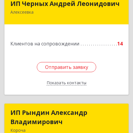
ИП Черных Андрей Леонидович
Алексеевка
309850, Белгородская обл, Алексеевский р-н,
Алексеевка г, Совхозная ул, дом № 23, кв.2
Подробнее
Клиентов на сопровождении
14
Отправить заявку
Отправить заявку
Показать контакты
Назад
ИП Рындин Александр
ИП Рындин Александр
Владимирович
Владимирович
Короча