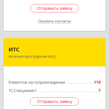
Отправить заявку
Отправить заявку
Показать контакты
Назад
ИТС
ИТС
Железногорск (Курская обл.)
307178, Курская обл, Железногорск г,
Димитрова ул, дом № 3, корпус 5, оф.5
Подробнее
Клиентов на сопровождении
110
1С:Специалист
7
Отправить заявку
Отправить заявку