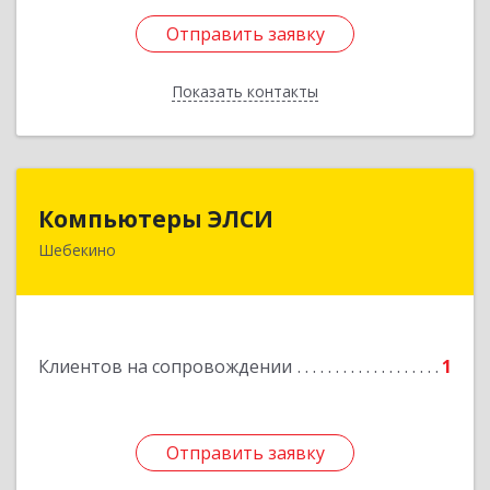
Отправить заявку
Отправить заявку
Показать контакты
Назад
Компьютеры ЭЛСИ
Компьютеры ЭЛСИ
Шебекино
309290, Белгородская обл, Шебекино,
ул.Ленина , д.12
Подробнее
Клиентов на сопровождении
1
Отправить заявку
Отправить заявку