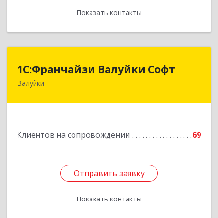
Показать контакты
Назад
1С:Франчайзи Валуйки Софт
1С:Франчайзи Валуйки Софт
Валуйки
309996, Белгородская обл, Валуйки г, Горького,
дом № 21, кв.21
Подробнее
Клиентов на сопровождении
69
Отправить заявку
Отправить заявку
Показать контакты
Назад