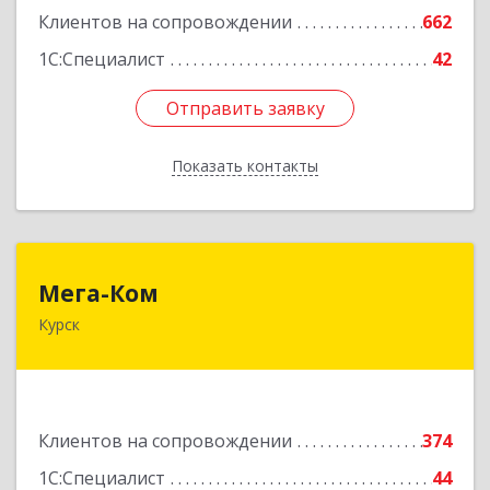
Клиентов на сопровождении
662
1С:Специалист
42
Отправить заявку
Отправить заявку
Показать контакты
Назад
Мега-Ком
Мега-Ком
Курск
305001, Курская обл, Курск г, Красной Армии ул,
дом № 23 А
Подробнее
Клиентов на сопровождении
374
1С:Специалист
44