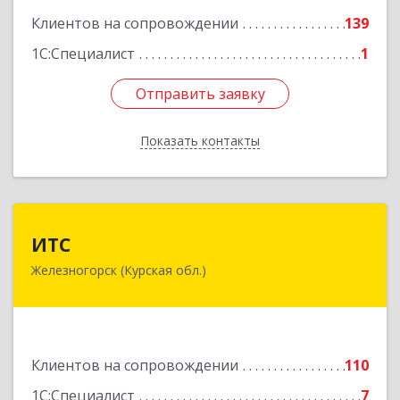
Клиентов на сопровождении
139
1С:Специалист
1
Отправить заявку
Отправить заявку
Показать контакты
Назад
ИТС
ИТС
Железногорск (Курская обл.)
307178, Курская обл, Железногорск г,
Димитрова ул, дом № 3, корпус 5, оф.5
Подробнее
Клиентов на сопровождении
110
1С:Специалист
7