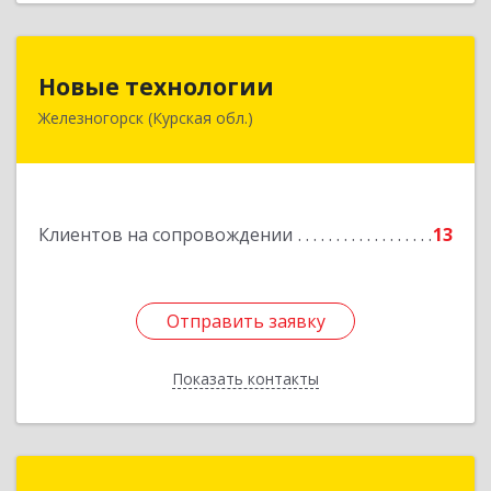
Новые технологии
Новые технологии
Железногорск (Курская обл.)
307170, Курская обл, Железногорский р-н,
Железногорск г, Автолюбителей пер, дом № 5,
офис 7
Подробнее
Клиентов на сопровождении
13
Отправить заявку
Отправить заявку
Показать контакты
Назад
Сервис-класс