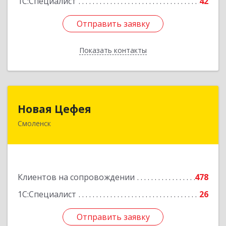
1С:Специалист
42
Отправить заявку
Отправить заявку
Показать контакты
Назад
Новая Цефея
Новая Цефея
Смоленск
214018, Смоленская обл, Смоленск г, Раевского
ул, дом № 10
Подробнее
Клиентов на сопровождении
478
1С:Специалист
26
Отправить заявку
Отправить заявку