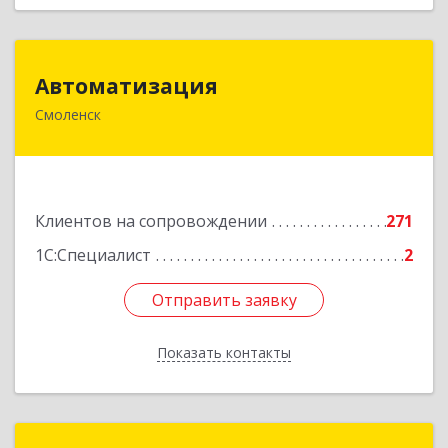
Автоматизация
Автоматизация
Смоленск
214019, Смоленская обл, Смоленск г, Марии
Октябрьской ул, дом № 16, оф.107
Подробнее
Клиентов на сопровождении
271
1С:Специалист
2
Отправить заявку
Отправить заявку
Показать контакты
Назад