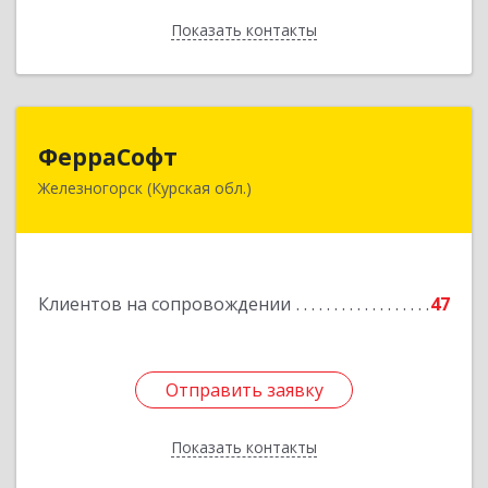
Показать контакты
Назад
ФерраСофт
ФерраСофт
Железногорск (Курская обл.)
307179, Курская обл, Железногорск г, Ленина ул,
дом № 92, корпус 1, оф.2-34
Подробнее
Клиентов на сопровождении
47
Отправить заявку
Отправить заявку
Показать контакты
Назад