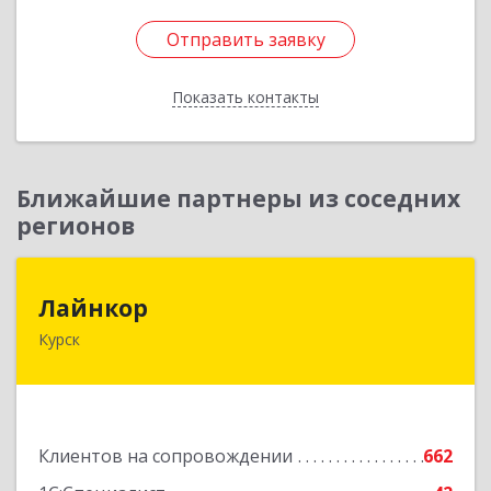
Отправить заявку
Отправить заявку
Показать контакты
Назад
Ближайшие партнеры из соседних
регионов
Лайнкор
Лайнкор
Курск
305021, Курская обл, Курск г, Победы пр-кт, дом
№ 10, оф.№64
Подробнее
Клиентов на сопровождении
662