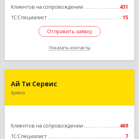
Клиентов на сопровождении
431
1С:Специалист
15
Отправить заявку
Отправить заявку
Показать контакты
Назад
Ай Ти Сервис
Ай Ти Сервис
Брянск
241035, Брянская обл, Брянск г, Брянской
Пролетарской Дивизии ул, дом № 9
Подробнее
Клиентов на сопровождении
469
1С:Специалист
7