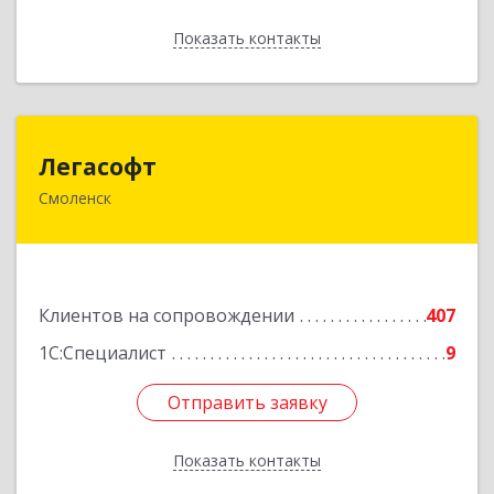
Показать контакты
Назад
Легасофт
Легасофт
Смоленск
214018, Смоленская обл, Смоленск г, Ново-
Рославльская ул, дом № 13
Подробнее
Клиентов на сопровождении
407
1С:Специалист
9
Отправить заявку
Отправить заявку
Показать контакты
Назад