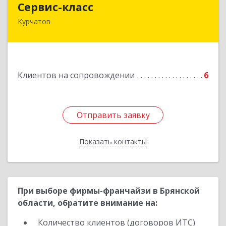
Сервис-класс
Курчатов
307251, Курская обл, Курчатовский р-н,
Курчатов г, Коммунистический пр-т, дом № 30,
корпус А
Подробнее
Клиентов на сопровождении
6
Отправить заявку
Отправить заявку
Показать контакты
Назад
При выборе фирмы-франчайзи в Брянской
области, обратите внимание на:
Количество клиентов (договоров ИТС)