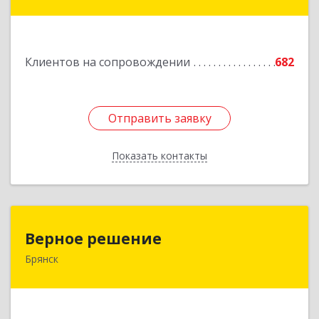
дом № 4, оф.403
Подробнее
Клиентов на сопровождении
682
Отправить заявку
Отправить заявку
Показать контакты
Назад
Верное решение
Верное решение
Брянск
241035, Брянская обл, Брянск г, Ульянова ул,
дом № 4, оф.307
Подробнее