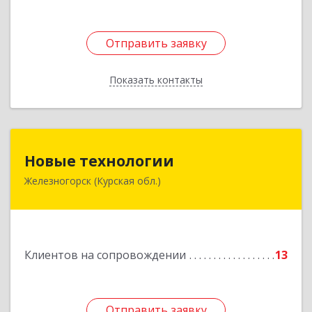
Отправить заявку
Отправить заявку
Показать контакты
Назад
Новые технологии
Новые технологии
Железногорск (Курская обл.)
307170, Курская обл, Железногорский р-н,
Железногорск г, Автолюбителей пер, дом № 5,
офис 7
Подробнее
Клиентов на сопровождении
13
Отправить заявку
Отправить заявку