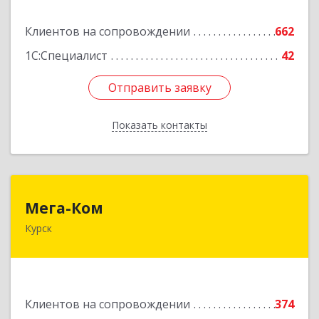
Подробнее
Клиентов на сопровождении
662
1С:Специалист
42
Отправить заявку
Отправить заявку
Показать контакты
Назад
Мега-Ком
Мега-Ком
Курск
305001, Курская обл, Курск г, Красной Армии ул,
дом № 23 А
Подробнее
Клиентов на сопровождении
374