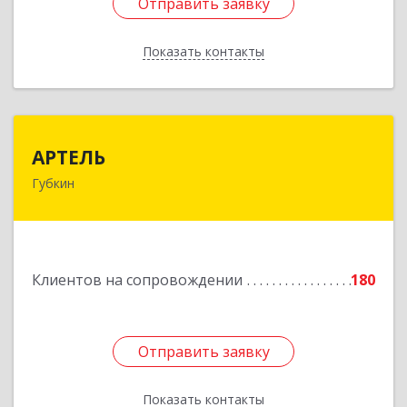
Отправить заявку
Отправить заявку
Показать контакты
Назад
АРТЕЛЬ
АРТЕЛЬ
Губкин
309181, Белгородская обл, Губкинский р-н,
Губкин г, Мира ул, дом № 20, оф.506
Подробнее
Клиентов на сопровождении
180
Отправить заявку
Отправить заявку
Показать контакты
Назад