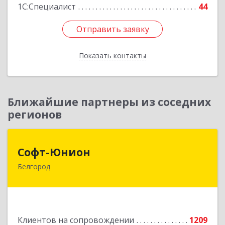
1С:Специалист
44
Отправить заявку
Отправить заявку
Показать контакты
Назад
Ближайшие партнеры из соседних
регионов
Софт-Юнион
Софт-Юнион
Белгород
308014, Белгородская обл, Белгород г, Садовая
ул, дом № 3а, оф.4/1
Подробнее
Клиентов на сопровождении
1209