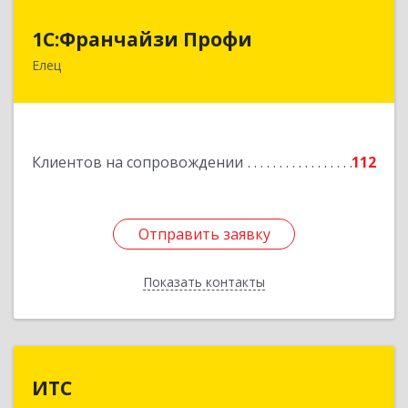
1С:Франчайзи Профи
1С:Франчайзи Профи
Елец
399784, Липецкая обл, Елец г, Гагарина ул,
Здание № 3а
Подробнее
Клиентов на сопровождении
112
Отправить заявку
Отправить заявку
Показать контакты
Назад
ИТС
ИТС