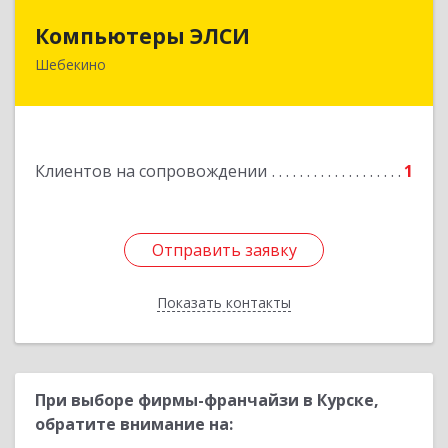
Компьютеры ЭЛСИ
Компьютеры ЭЛСИ
Шебекино
309290, Белгородская обл, Шебекино,
ул.Ленина , д.12
Подробнее
Клиентов на сопровождении
1
Отправить заявку
Отправить заявку
Показать контакты
Назад
При выборе фирмы-франчайзи в Курске,
обратите внимание на: