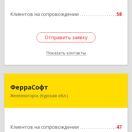
Подробнее
Клиентов на сопровождении
58
Отправить заявку
Отправить заявку
Показать контакты
Назад
ФерраСофт
ФерраСофт
Железногорск (Курская обл.)
307179, Курская обл, Железногорск г, Ленина ул,
дом № 92, корпус 1, оф.2-34
Подробнее
Клиентов на сопровождении
47