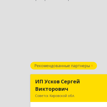
Рекомендованные партнеры
ИП Усков Сергей
ИП Усков Серге
Викторович
Викторови
Советск Кировской обл.
613340, Кировская обл, Советск г
Дружбы ул, дом № 2