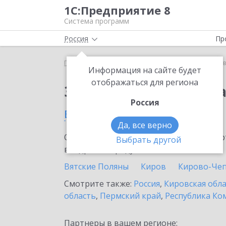
1С:Предприятие 8
Система программ
Россия
Пр
Главная
Сервисы ИТС
1С:Доставка
1С:Достав
Информация на сайте будет
отображаться для региона
Заказать 1С:Доставк
Россия
в Советске
Да, все верно
Ознакомьтесь с информационными карт
Выбрать другой
внедрение продукта.
Вятские Поляны
Киров
Кирово-Че
Смотрите также:
Россия
,
Кировская обл
область
,
Пермский край
,
Республика Ко
Партнеры в вашем регионе: