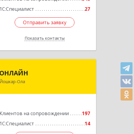
1С:Специалист
27
Отправить заявку
Отправить заявку
Показать контакты
Назад
ОНЛАЙН
ОНЛАЙН
Йошкар-Ола
424000, Марий Эл Респ, Йошкар-Ола г,
Комсомольская ул, дом № 132, пом.III
Подробнее
Клиентов на сопровождении
197
1С:Специалист
14