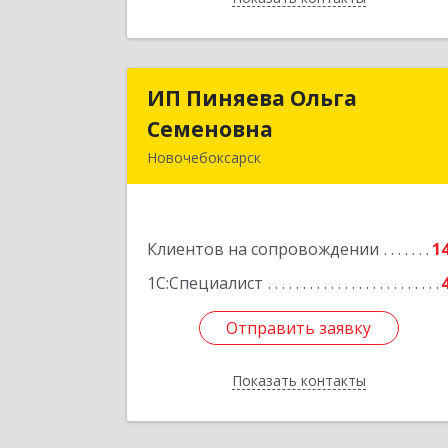
ИП Пиняева Ольга
ИП Пиняева Ольг
Семеновна
Семеновн
Новочебоксарск
429965, Чувашская Республика 
Чувашия, Новочебоксарск г
Пионерская ул, дом № 2, корпус 2
Клиентов на сопровождении
кв.14
1
1С:Специалист
Подробне
Отправить заявку
Отправить заявку
Показать контакты
Назад