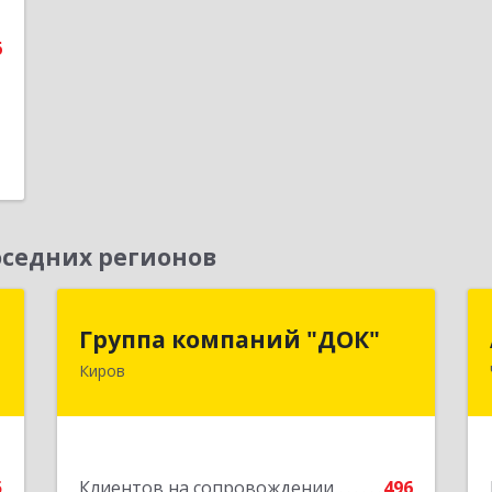
6
е
седних регионов
а
Группа компаний "ДОК"
Группа компаний "ДОК"
Киров
,
610017, Кировская обл, Киров г,
8
Горького ул, дом № 17
е
Подробнее
5
Клиентов на сопровождении
496