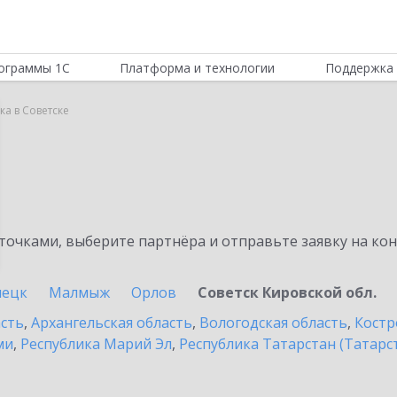
ограммы 1С
Платформа и технологии
Поддержка 
ка в Советске
а
очками, выберите партнёра и отправьте заявку на ко
пецк
Малмыж
Орлов
Советск Кировской обл.
асть
,
Архангельская область
,
Вологодская область
,
Костр
ми
,
Республика Марий Эл
,
Республика Татарстан (Татарс