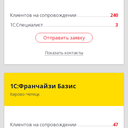
Подробнее
Клиентов на сопровождении
240
1С:Специалист
3
Отправить заявку
Отправить заявку
Показать контакты
Назад
1С:Франчайзи Базис
1С:Франчайзи Базис
Кирово-Чепецк
613044, Кировская обл, город Кирово-Чепецк
г.о., Кирово-Чепецк г, Школьная ул, дом № 2,
оф.323
Подробнее
Клиентов на сопровождении
47