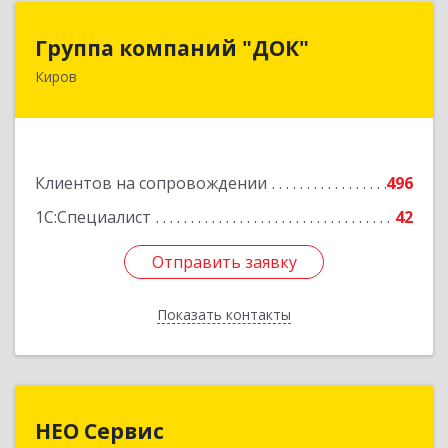
Группа компаний "ДОК"
Группа компаний "ДОК"
Киров
610017, Кировская обл, Киров г, Горького ул,
дом № 17
Подробнее
Клиентов на сопровождении
496
1С:Специалист
42
Отправить заявку
Отправить заявку
Показать контакты
Назад
НЕО Сервис
НЕО Сервис