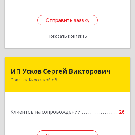
Отправить заявку
Отправить заявку
Показать контакты
Назад
ИП Усков Сергей Викторович
ИП Усков Сергей Викторович
Советск Кировской обл.
613340, Кировская обл, Советск г, Дружбы ул,
дом № 29
Подробнее
Клиентов на сопровождении
26