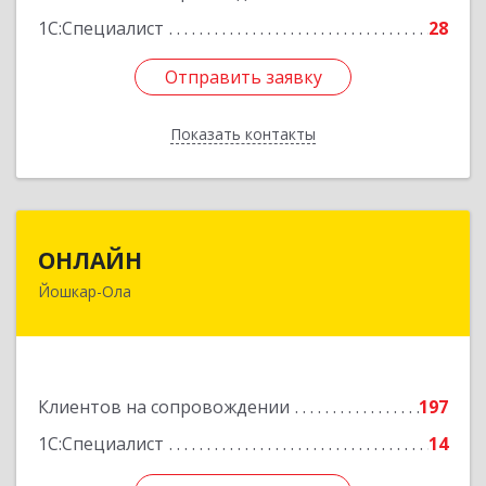
1С:Специалист
28
Отправить заявку
Отправить заявку
Показать контакты
Назад
ОНЛАЙН
ОНЛАЙН
Йошкар-Ола
424000, Марий Эл Респ, Йошкар-Ола г,
Комсомольская ул, дом № 132, пом.III
Подробнее
Клиентов на сопровождении
197
1С:Специалист
14