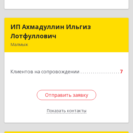
ИП Ахмадуллин Ильгиз
ИП Ахмадуллин Ильгиз
Лотфуллович
Лотфуллович
Малмыж
612920, Кировская обл, г.Малмыж, ул.Ленина, 27
оф.1
Клиентов на сопровождении
7
Подробнее
Отправить заявку
Отправить заявку
Показать контакты
Назад