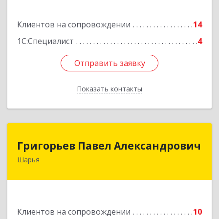
Подробнее
Клиентов на сопровождении
14
1С:Специалист
4
Отправить заявку
Отправить заявку
Показать контакты
Назад
Григорьев Павел Александрович
Григорьев Павел Александрович
Шарья
157505, Костромская область, город Шарья,
улица Краснухина, дом 6.
Подробнее
Клиентов на сопровождении
10