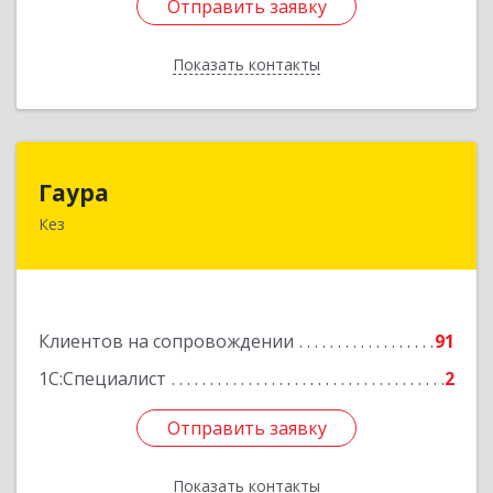
Отправить заявку
Отправить заявку
Показать контакты
Назад
Гаура
Гаура
Кез
427580, Удмуртская Респ, Кезский р-н, Кез п,
Кооперативная ул, дом № 12
Подробнее
Клиентов на сопровождении
91
1С:Специалист
2
Отправить заявку
Отправить заявку
Показать контакты
Назад