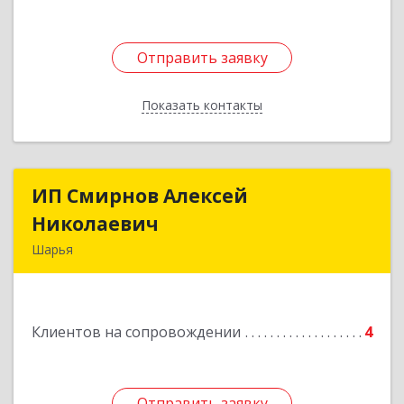
Отправить заявку
Отправить заявку
Показать контакты
Назад
ИП Смирнов Алексей
ИП Смирнов Алексей
Николаевич
Николаевич
Шарья
Подробнее
Клиентов на сопровождении
4
Отправить заявку
Отправить заявку