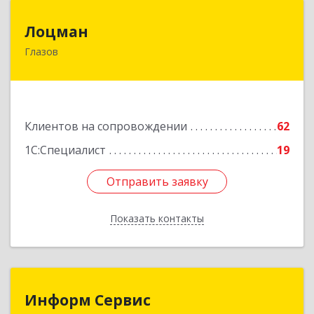
Лоцман
Лоцман
Глазов
427620, Удмуртская Респ, Глазов г, Сибирская
ул, дом № 20
Подробнее
Клиентов на сопровождении
62
1С:Специалист
19
Отправить заявку
Отправить заявку
Показать контакты
Назад
Информ Сервис
Информ Сервис