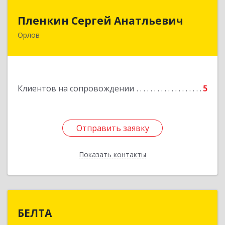
Пленкин Сергей Анатльевич
Пленкин Сергей Анатльевич
Орлов
612 270, 612270, Кировская обл, , Орлов г,
Ленина ул, дом. 128
Подробнее
Клиентов на сопровождении
5
Отправить заявку
Отправить заявку
Показать контакты
Назад
БЕЛТА
БЕЛТА