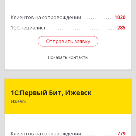
Подробнее
Клиентов на сопровождении
1020
1С:Специалист
285
Отправить заявку
Отправить заявку
Показать контакты
Назад
1С:Первый Бит, Ижевск
1С:Первый Бит, Ижевск
Ижевск
426008, Удмуртская Респ, Ижевск г,
Коммунаров ул, дом № 234
Подробнее
Клиентов на сопровождении
779