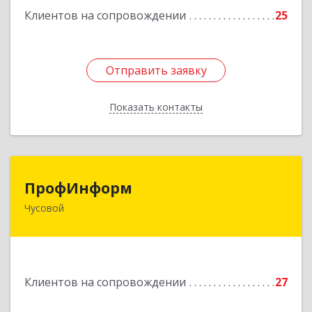
Клиентов на сопровождении
25
Подробнее
Отправить заявку
Отправить заявку
Показать контакты
Назад
ПрофИнформ
ПрофИнформ
Чусовой
618204, Пермский край, г.о. Чусовской, Чусовой
г, Коммунистическая ул, дом № 8, оф.24
Подробнее
Клиентов на сопровождении
27