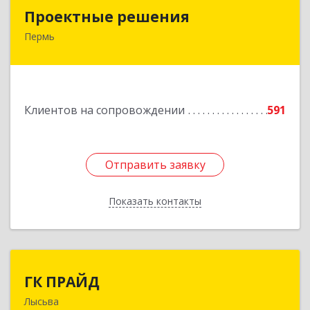
Проектные решения
Проектные решения
Пермь
614087, Пермский край, Пермь г, Малкова ул,
дом № 28
Подробнее
Клиентов на сопровождении
591
Отправить заявку
Отправить заявку
Показать контакты
Назад
ГК ПРАЙД
ГК ПРАЙД
Лысьва
618909, Пермский край, Лысьва г, Репина ул,