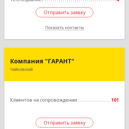
Отправить заявку
Отправить заявку
Показать контакты
Назад
Компания "ГАРАНТ"
Компания "ГАРАНТ"
Чайковский
617760, Пермский край, Чайковский г, Карла
Маркса ул, дом № 31, оф.3
Подробнее
Клиентов на сопровождении
101
Отправить заявку
Отправить заявку