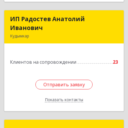
ИП Радостев Анатолий
ИП Радостев Анатолий
Иванович
Иванович
Кудымкар
619000, Пермский край, Кудымкар г, Герцена
ул, дом № 52
Клиентов на сопровождении
23
Подробнее
Отправить заявку
Отправить заявку
Показать контакты
Назад