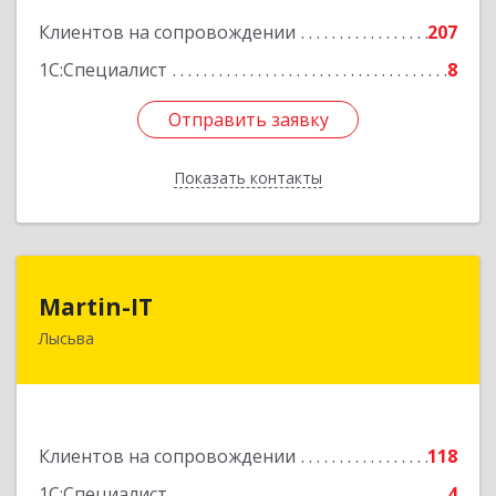
Клиентов на сопровождении
207
1С:Специалист
8
Отправить заявку
Отправить заявку
Показать контакты
Назад
Martin-IT
Martin-IT
Лысьва
618900, Пермский край, Лысьва г, Смышляева
ул, дом № 36, этаж 3, оф.7
Подробнее
Клиентов на сопровождении
118
1С:Специалист
4