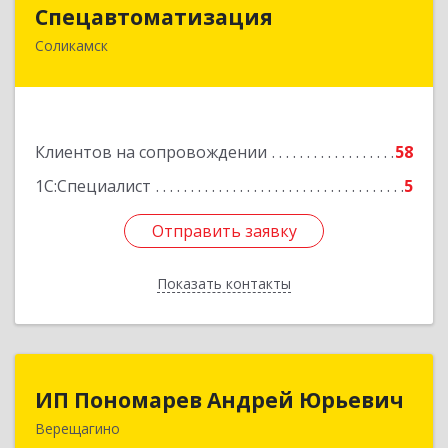
Спецавтоматизация
Спецавтоматизация
Соликамск
618547, Пермский край, Соликамск г,
Транспортная ул, дом № 4
Подробнее
Клиентов на сопровождении
58
1С:Специалист
5
Отправить заявку
Отправить заявку
Показать контакты
Назад
ИП Пономарев Андрей Юрьевич
ИП Пономарев Андрей Юрьевич
Верещагино
617120, Пермский край, Верещагинский р-н,