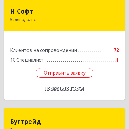
Н-Софт
Н-Софт
Зеленодольск
422521, Татарстан Респ (Татарстан),
Зеленодольский р-н, Зеленодольск г,
Универсиады ул, дом № 1
Подробнее
Клиентов на сопровождении
72
1С:Специалист
1
Отправить заявку
Отправить заявку
Показать контакты
Назад
Бугтрейд
Бугтрейд