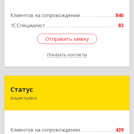
Подробнее
Клиентов на сопровождении
840
1С:Специалист
83
Отправить заявку
Отправить заявку
Показать контакты
Назад
Статус
Статус
Альметьевск
423450, Татарстан Респ, Альметьевск г, Мира
ул, дом № 10
Подробнее
Клиентов на сопровождении
439