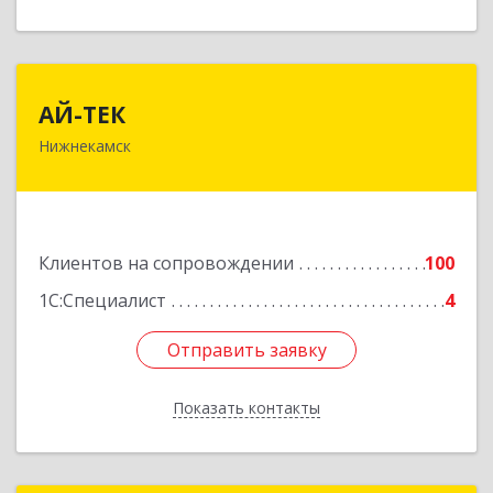
АЙ-ТЕК
АЙ-ТЕК
Нижнекамск
423570, Татарстан Респ, Нижнекамский р-н,
Нижнекамск г, Шинников пр-кт, дом № 13А,
пом.1004
Подробнее
Клиентов на сопровождении
100
1С:Специалист
4
Отправить заявку
Отправить заявку
Показать контакты
Назад