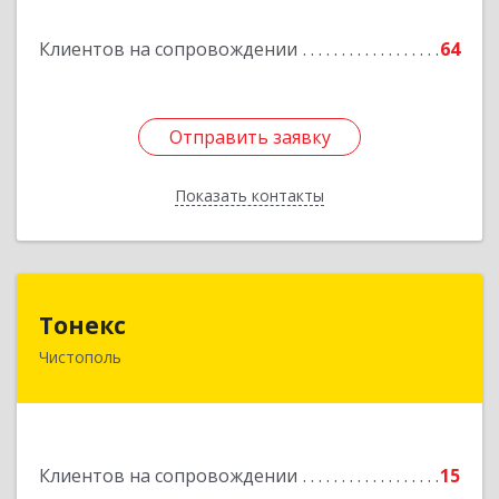
Клиентов на сопровождении
64
Отправить заявку
Отправить заявку
Показать контакты
Назад
Тонекс
Тонекс
Чистополь
422980, Татарстан Респ, Чистопольский р-н,
Чистополь г, К.Маркса ул, дом № 23, кв.10
Подробнее
Клиентов на сопровождении
15