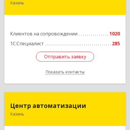
Казань
420088, Татарстан Респ, Казань г, Победы пр-
кт, дом № 159
Подробнее
Клиентов на сопровождении
1020
1С:Специалист
285
Отправить заявку
Отправить заявку
Показать контакты
Назад
Центр автоматизации
Центр автоматизации
Казань
420133, Татарстан Респ, Казань г, Ямашева пр-
кт, дом № 92