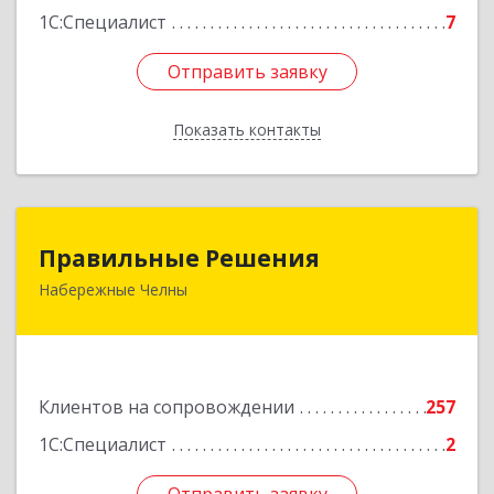
1С:Специалист
7
Отправить заявку
Отправить заявку
Показать контакты
Назад
Правильные Решения
Правильные Решения
Набережные Челны
423832, Татарстан Респ, Набережные Челны г,
Дружбы Народов пр-кт, дом № 38А, кв.55
Подробнее
Клиентов на сопровождении
257
1С:Специалист
2