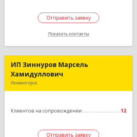
Отправить заявку
Отправить заявку
Показать контакты
Назад
ИП Зиннуров Марсель
ИП Зиннуров Марсель
Хамидуллович
Хамидуллович
Лениногорск
423250, Татарстан Респ, Лениногорский р-н,
Лениногорск г, Халиуллина ул, дом № 79
Клиентов на сопровождении
12
Подробнее
Отправить заявку
Отправить заявку