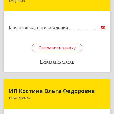
Бугульма
420230, Татарстан Респ, Бугульма г, Вахитово,
дом № 7, кв.73
Подробнее
Клиентов на сопровождении
80
Отправить заявку
Отправить заявку
Показать контакты
Назад
ИП Костина Ольга Федоровна
ИП Костина Ольга Федоровна
Нижнекамск
Подробнее