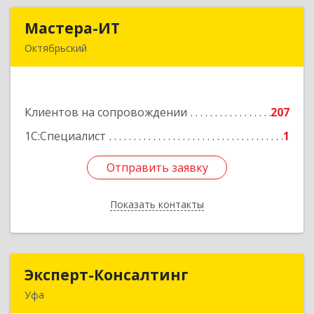
Мастера-ИТ
Мастера-ИТ
Октябрьский
452607, Башкортостан Респ, Октябрьский г,
Комсомольская ул, дом № 20, оф."МИТ"
Клиентов на сопровождении
207
Подробнее
1С:Специалист
1
Отправить заявку
Отправить заявку
Показать контакты
Назад
Эксперт-Консалтинг
Эксперт-Консалтинг
Уфа
450059, Башкортостан Респ, Уфимский р-н, Уфа