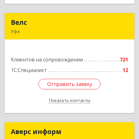
Велс
Велс
Уфа
450071, Башкортостан Респ, Уфа г, 50 лет СССР
ул, дом № 48/1, этаж 5
Клиентов на сопровождении
721
Подробнее
1С:Специалист
12
Отправить заявку
Отправить заявку
Показать контакты
Назад
Аверс информ
Аверс информ