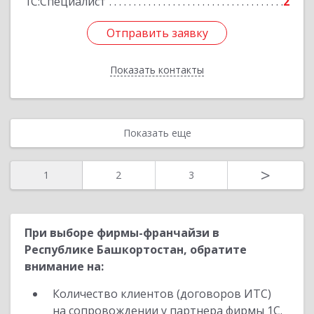
1С:Специалист
2
Отправить заявку
Отправить заявку
Показать контакты
Назад
Показать еще
>
1
2
3
При выборе фирмы-франчайзи в
Республике Башкортостан, обратите
внимание на:
Количество клиентов (договоров ИТС)
на сопровождении у партнера фирмы 1С.