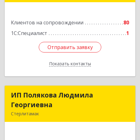
Подробнее
Клиентов на сопровождении
80
1С:Специалист
1
Отправить заявку
Отправить заявку
Показать контакты
Назад
ИП Полякова Людмила
ИП Полякова Людмила
Георгиевна
Георгиевна
Стерлитамак
453120, Башкортостан Респ, Стерлитамак г,
Имая Насыри ул, дом № 1, кв.74