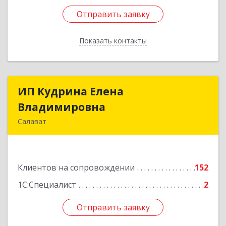
Отправить заявку
Отправить заявку
Показать контакты
Назад
ИП Кудрина Елена
ИП Кудрина Елена
Владимировна
Владимировна
Салават
453265, Башкортостан Респ, Салават г,
Бекетова ул, дом № 10, кв.87
Клиентов на сопровождении
152
Подробнее
1С:Специалист
2
Отправить заявку
Отправить заявку