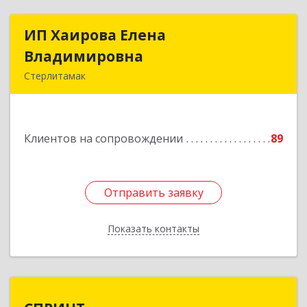
ИП Хаирова Елена
ИП Хаирова Елена
Владимировна
Владимировна
Стерлитамак
Подробнее
Клиентов на сопровождении
89
Отправить заявку
Отправить заявку
Показать контакты
Назад
СПРИНТ