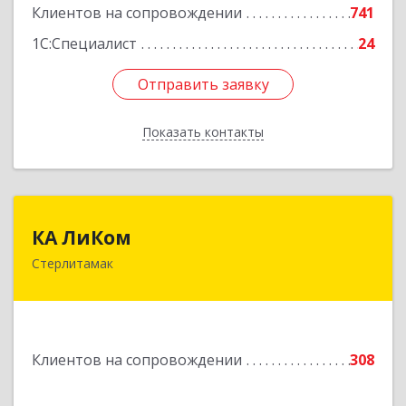
Клиентов на сопровождении
741
1С:Специалист
24
Отправить заявку
Отправить заявку
Показать контакты
Назад
КА ЛиКом
КА ЛиКом
Стерлитамак
453115, Башкортостан Респ, г.о. город
Стерлитамак, Стерлитамак г, Республиканская
ул, дом № 9в
Подробнее
Клиентов на сопровождении
308