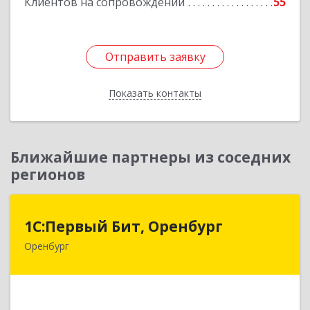
Клиентов на сопровождении
55
Отправить заявку
Отправить заявку
Показать контакты
Назад
Ближайшие партнеры из соседних
регионов
1С:Первый Бит, Оренбург
1С:Первый Бит, Оренбург
Оренбург
460044, Оренбургская обл, Оренбург, Березка
ул, дом № 2/5, пом.4
Подробнее