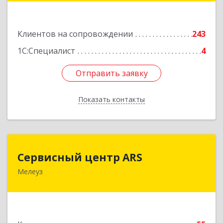
Подробнее
Клиентов на сопровождении
243
1С:Специалист
4
Отправить заявку
Отправить заявку
Показать контакты
Назад
Сервисный центр ARS
Сервисный центр ARS
Мелеуз
Подробнее