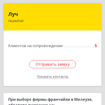
Луч
Луч
Ишимбай
453215, Башкортостан Респ, Ишимбайский р-н,
Ишимбай г, Ленина пр-кт, дом № 29, кв.29
Подробнее
Клиентов на сопровождении
5
Отправить заявку
Отправить заявку
Показать контакты
Назад
При выборе фирмы-франчайзи в Мелеузе,