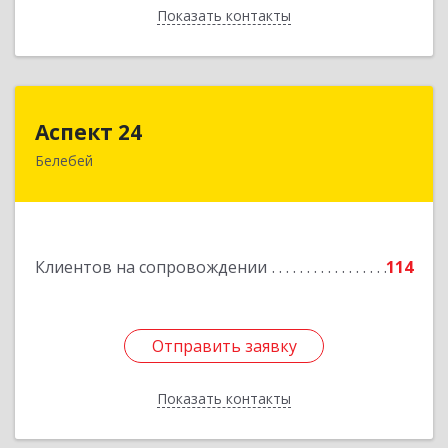
Показать контакты
Назад
Аспект 24
Аспект 24
Белебей
452000, Башкортостан Респ, Белебей г, им
В.И.Ленина ул, дом № 23/1
Подробнее
Клиентов на сопровождении
114
Отправить заявку
Отправить заявку
Показать контакты
Назад