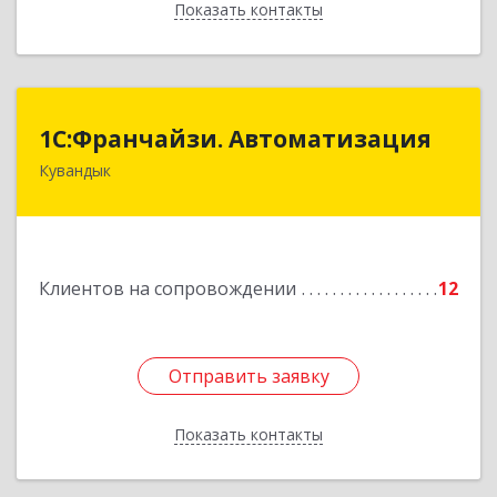
Показать контакты
Назад
1С:Франчайзи. Автоматизация
1С:Франчайзи. Автоматизация
Кувандык
462220, Оренбургская обл, Кувандыкский р-н,
Кувандык г, Советская ул, дом № 10
Подробнее
Клиентов на сопровождении
12
Отправить заявку
Отправить заявку
Показать контакты
Назад