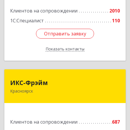
Клиентов на сопровождении
2010
Подробнее
1С:Специалист
110
Отправить заявку
Отправить заявку
Показать контакты
Назад
ИКС-Фрэйм
ИКС-Фрэйм
Красноярск
660077, Красноярский край, Красноярск г,
Батурина ул, дом № 32, пом.4
Подробнее
Клиентов на сопровождении
687