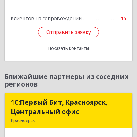
Клиентов на сопровождении
15
Отправить заявку
Отправить заявку
Показать контакты
Назад
Ближайшие партнеры из соседних
регионов
1С:Первый Бит, Красноярск,
1С:Первый Бит, Красноярск,
Центральный офис
Центральный офис
Красноярск
660017, Красноярский край, Красноярск г,
Диктатуры пролетариата ул, дом № 32