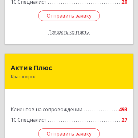
1С:Специалист
20
Отправить заявку
Отправить заявку
Показать контакты
Назад
Актив Плюс
Актив Плюс
Красноярск
660017, Красноярский край, Красноярск г,
Обороны ул, дом № 3, оф.220
Подробнее
Клиентов на сопровождении
493
1С:Специалист
27
Отправить заявку
Отправить заявку