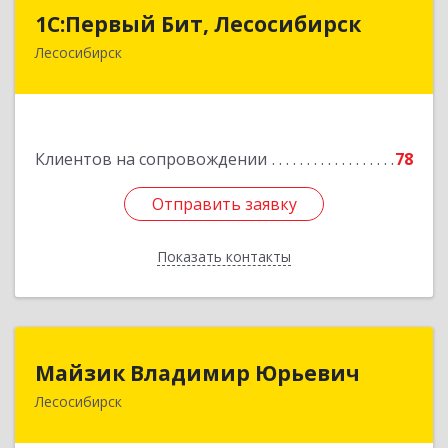
1С:Первый Бит, Лесосибирск
1С:Первый Бит, Лесосибирск
Лесосибирск
662544, Красноярский край, Лесосибирск г,
Привокзальная ул, дом № 12, оф.216
Подробнее
Клиентов на сопровождении
78
Отправить заявку
Отправить заявку
Показать контакты
Назад
Майзик Владимир Юрьевич
Майзик Владимир Юрьевич
Лесосибирск
Подробнее