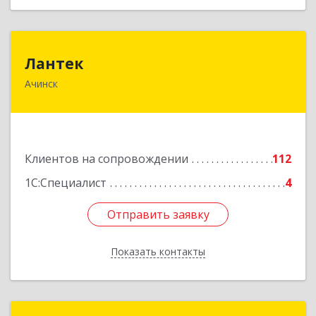
Лантек
Лантек
Ачинск
662153, Красноярский край, Ачинск г,
Декабристов ул, дом № 58
Подробнее
Клиентов на сопровождении
112
1С:Специалист
4
Отправить заявку
Отправить заявку
Показать контакты
Назад