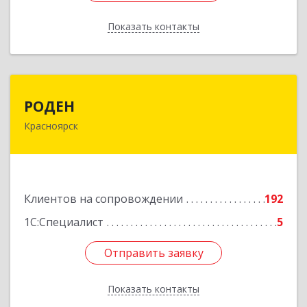
Показать контакты
Назад
РОДЕН
РОДЕН
Красноярск
660064, Красноярский край, Красноярск г, им
Академика Вавилова ул, дом № 1, оф.2-23
Подробнее
Клиентов на сопровождении
192
1С:Специалист
5
Отправить заявку
Отправить заявку
Показать контакты
Назад