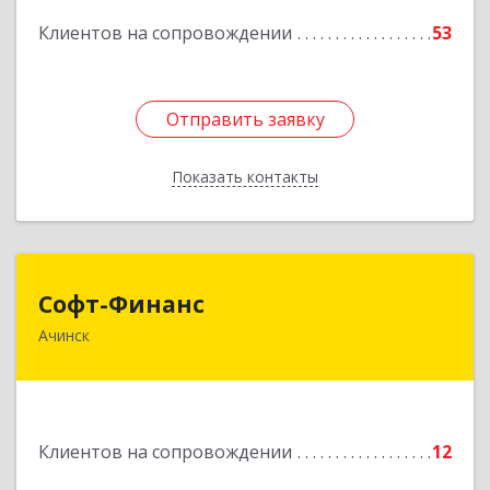
Подробнее
Клиентов на сопровождении
53
Отправить заявку
Отправить заявку
Показать контакты
Назад
Софт-Финанс
Софт-Финанс
Ачинск
662150, Красноярский край, Ачинск г, 1-й мкр,
дом № 55А, корпус 2
Подробнее
Клиентов на сопровождении
12