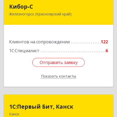
Кибор-С
Кибор-С
Железногорск (Красноярский край)
662973, Красноярский край, Железногорск г,
Белорусская ул, дом № 30 Б, пом.16
Подробнее
Клиентов на сопровождении
122
1С:Специалист
6
Отправить заявку
Отправить заявку
Показать контакты
Назад
1С:Первый Бит, Канск
1С:Первый Бит, Канск
Канск
663600, Красноярский край, Канск г, 30 лет