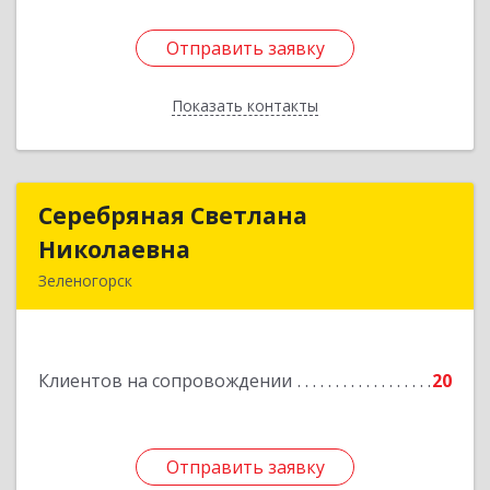
Отправить заявку
Отправить заявку
Показать контакты
Назад
Серебряная Светлана
Серебряная Светлана
Николаевна
Николаевна
Зеленогорск
663690, Краноярский край, Зленогорск г,
Энергетиков, дом № 14, кв.37
Клиентов на сопровождении
20
Подробнее
Отправить заявку
Отправить заявку