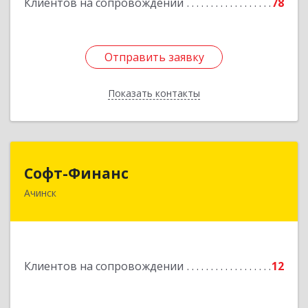
Клиентов на сопровождении
78
Отправить заявку
Отправить заявку
Показать контакты
Назад
Софт-Финанс
Софт-Финанс
Ачинск
662150, Красноярский край, Ачинск г, 1-й мкр,
дом № 55А, корпус 2
Подробнее
Клиентов на сопровождении
12