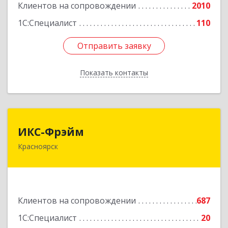
Клиентов на сопровождении
2010
Подробнее
1С:Специалист
110
Отправить заявку
Отправить заявку
Показать контакты
Назад
ИКС-Фрэйм
ИКС-Фрэйм
Красноярск
660077, Красноярский край, Красноярск г,
Батурина ул, дом № 32, пом.4
Подробнее
Клиентов на сопровождении
687
1С:Специалист
20