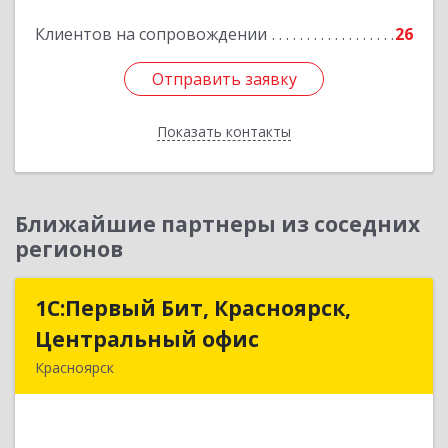
Подробнее
Клиентов на сопровождении
26
Отправить заявку
Отправить заявку
Показать контакты
Назад
Ближайшие партнеры из соседних
регионов
1С:Первый Бит, Красноярск,
1С:Первый Бит, Красноярск,
Центральный офис
Центральный офис
Красноярск
660017, Красноярский край, Красноярск г,
Диктатуры пролетариата ул, дом № 32