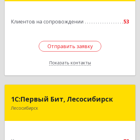
Подробнее
Клиентов на сопровождении
53
Отправить заявку
Отправить заявку
Показать контакты
Назад
1С:Первый Бит, Лесосибирск
1С:Первый Бит, Лесосибирск
Лесосибирск
662544, Красноярский край, Лесосибирск г,
Привокзальная ул, дом № 12, оф.216
Подробнее