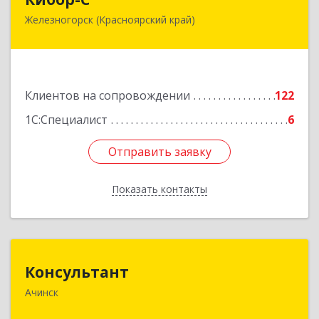
Железногорск (Красноярский край)
662973, Красноярский край, Железногорск г,
Белорусская ул, дом № 30 Б, пом.16
Подробнее
Клиентов на сопровождении
122
1С:Специалист
6
Отправить заявку
Отправить заявку
Показать контакты
Назад
Консультант
Консультант
Ачинск
662159, Красноярский край, Ачинск г, Юго-
Восточный район, дом № 21А