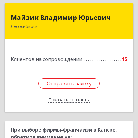
Майзик Владимир Юрьевич
Майзик Владимир Юрьевич
Лесосибирск
Подробнее
Клиентов на сопровождении
15
Отправить заявку
Отправить заявку
Показать контакты
Назад
При выборе фирмы-франчайзи в Канске,
обратите внимание на: