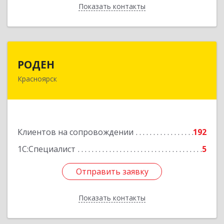
Показать контакты
Назад
РОДЕН
РОДЕН
Красноярск
660064, Красноярский край, Красноярск г, им
Академика Вавилова ул, дом № 1, оф.2-23
Подробнее
Клиентов на сопровождении
192
1С:Специалист
5
Отправить заявку
Отправить заявку
Показать контакты
Назад