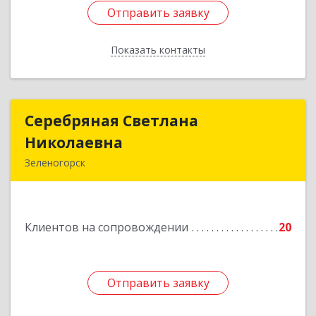
Отправить заявку
Отправить заявку
Показать контакты
Назад
Серебряная Светлана
Серебряная Светлана
Николаевна
Николаевна
Зеленогорск
663690, Краноярский край, Зленогорск г,
Энергетиков, дом № 14, кв.37
Клиентов на сопровождении
20
Подробнее
Отправить заявку
Отправить заявку