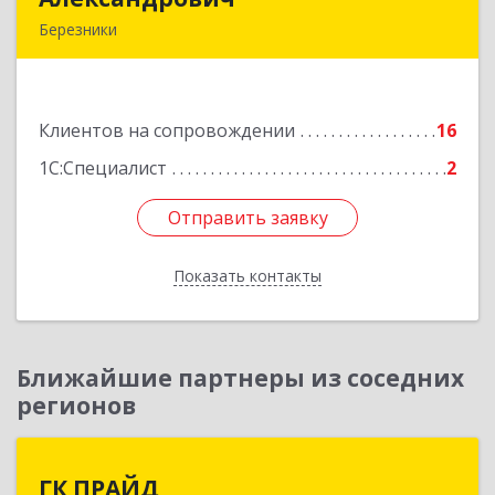
Березники
618400, Пермский край, Березники г, Карла
Маркса ул, дом № 48, оф.431
Клиентов на сопровождении
16
Подробнее
1С:Специалист
2
Отправить заявку
Отправить заявку
Показать контакты
Назад
Ближайшие партнеры из соседних
регионов
ГК ПРАЙД
ГК ПРАЙД