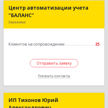
Центр автоматизации учета
Центр автоматизации учета
"БАЛАНС"
"БАЛАНС"
Березники
618419, Пермский край, Березники г,
Ломоносова ул, дом № 98, оф.313А
Клиентов на сопровождении
25
Подробнее
Отправить заявку
Отправить заявку
Показать контакты
Назад
ИП Тихонов Юрий
ИП Тихонов Юрий
Александрович
Александрович