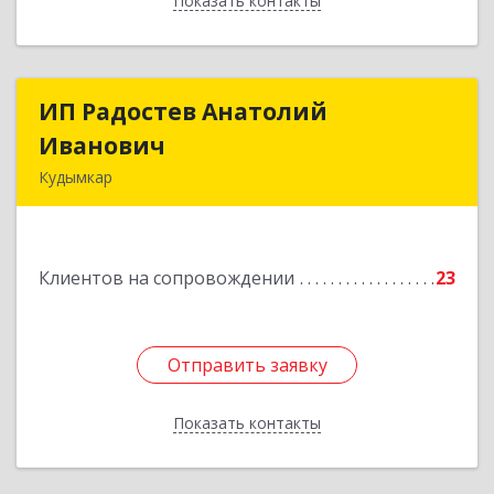
Показать контакты
Назад
ИП Радостев Анатолий
ИП Радостев Анатолий
Иванович
Иванович
Кудымкар
619000, Пермский край, Кудымкар г, Герцена
ул, дом № 52
Клиентов на сопровождении
23
Подробнее
Отправить заявку
Отправить заявку
Показать контакты
Назад