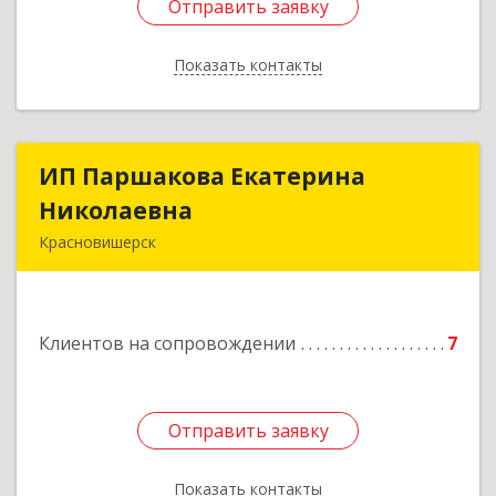
Отправить заявку
Отправить заявку
Показать контакты
Назад
ИП Паршакова Екатерина
ИП Паршакова Екатерина
Николаевна
Николаевна
Красновишерск
618590, Пермский край, Красновишерск г,
Карла Маркса ул, дом № 27, кв.8
Клиентов на сопровождении
7
Подробнее
Отправить заявку
Отправить заявку
Показать контакты
Назад