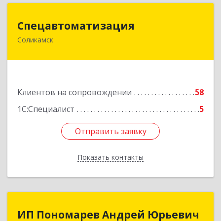
Спецавтоматизация
Спецавтоматизация
Соликамск
618547, Пермский край, Соликамск г,
Транспортная ул, дом № 4
Подробнее
Клиентов на сопровождении
58
1С:Специалист
5
Отправить заявку
Отправить заявку
Показать контакты
Назад
ИП Пономарев Андрей Юрьевич
ИП Пономарев Андрей Юрьевич