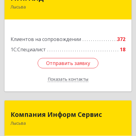
Лысьва
618909, Пермский край, Лысьва г, Репина ул,
дом № 41
Подробнее
Клиентов на сопровождении
372
1С:Специалист
18
Отправить заявку
Отправить заявку
Показать контакты
Назад
Компания Информ Сервис
Компания Информ Сервис
Лысьва
618909, Пермский край, Лысьва г, Металлистов
ул, дом № 3, оф.535