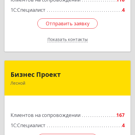
1С:Специалист
4
Отправить заявку
Отправить заявку
Показать контакты
Назад
Бизнес Проект
Бизнес Проект
Лесной
624200, Свердловская обл, Лесной г, Сиротина
ул, дом № 11
Подробнее
Клиентов на сопровождении
167
1С:Специалист
4