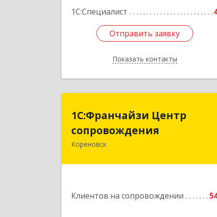
1С:Специалист
Отправить заявку
Отправить заявку
Показать контакты
Назад
1С:Франчайзи Цент
1С:Франчайзи Центр
сопровождени
сопровождения
Кореновск
Подробне
Клиентов на сопровождении
5