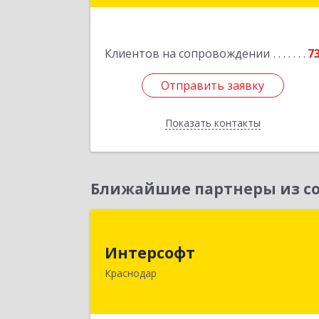
Подробне
Клиентов на сопровождении
7
Отправить заявку
Отправить заявку
Показать контакты
Назад
Ближайшие партнеры из со
Интерсоф
Интерсофт
350020, Краснодарский край
Краснодар
Краснодар г, Рашпилевская ул, дом 
179/1, оф.61