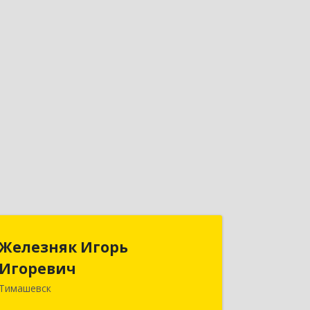
Железняк Игорь
Железняк Игорь
Игоревич
Игоревич
Тимашевск
352700, Краснодарский край,
Тимашевский р-н, Тимашевск г,