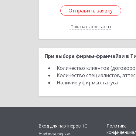
Отправить заявку
Отправить заявку
Показать контакты
Назад
При выборе фирмы-франчайзи в Ти
Количество клиентов (договоро
Количество специалистов, атте
Наличие у фирмы статуса
Вход для партнеров 1С
Политика
конфиденциа
Учебная версия