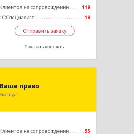
Клиентов на сопровождении
119
1С:Специалист
18
Отправить заявку
Отправить заявку
Показать контакты
Назад
Ваше право
Ваше право
456219, Челябинская обл, Златоуст г,
Златоуст
Молодежный кв-л, дом № 7, кв.136
Подробнее
Клиентов на сопровождении
55