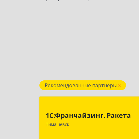
Рекомендованные партнеры
1С:Франчайзинг. Ракет
1С:Франчайзинг. Ракета
Краснодарский край, Тимашевский р
Тимашевск
н, Медведовская ст-ца, Чайковског
ул, дом № 6