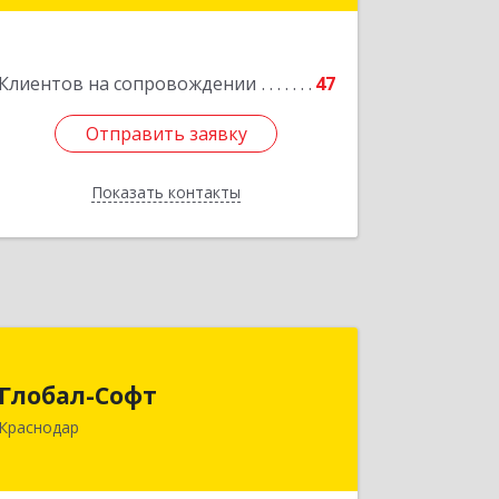
Смоленская ул, 42
Подробнее
Клиентов на сопровождении
47
Отправить заявку
Отправить заявку
Показать контакты
Назад
Глобал-Софт
Глобал-Софт
350018, Краснодарский край,
Краснодар
Краснодар г, Сормовская ул, дом № 7
Подробнее