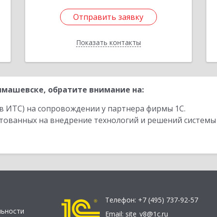
Отправить заявку
Отправить заявку
Показать контакты
Назад
машевске, обратите внимание на:
в ИТС) на сопровождении у партнера фирмы 1С.
стованных на внедрение технологий и решений системы
Телефон:
+7 (495) 737-92-57
льности
Email:
site_v8@1c.ru