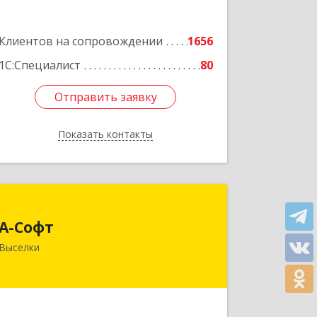
Клиентов на сопровождении
1656
1С:Специалист
80
Отправить заявку
Отправить заявку
Показать контакты
Назад
А-Софт
А-Софт
353100, Краснодарский край,
Выселки
Выселковский район, Выселки ст-ца,
Степная ул, дом № 1
Подробнее