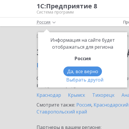
1С:Предприятие 8
Система программ
Россия
Пр
Главная
Сервисы ИТС
1С-Чеки ОФД
1С-Чеки
Информация на сайте будет
отображаться для региона
Заказать 1С-Чеки ОФ
Россия
в Тимашевске
Да, все верно
Ознакомьтесь с информационными карт
Выбрать другой
внедрение продукта.
Краснодар
Крымск
Тихорецк
Ан
Смотрите также:
Россия
,
Краснодарский
Ставропольский край
Партнеры в вашем регионе: