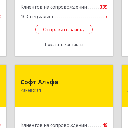
1
Клиентов на сопровождении
339
3
1С:Специалист
7
Отправить заявку
Отправить заявку
Показать контакты
Назад
Т
Софт Альфа
Софт Альфа
н
353730, Краснодарский край,
Каневская
,
Каневской р-н, Каневская ст-ца,
к
Нестеренко ул, дом № 81
1
Подробнее
е
3
Клиентов на сопровождении
49