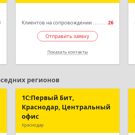
Мира ул, дом № 76
е
Подробнее
3
Клиентов на сопровождении
26
Отправить заявку
Отправить заявку
Показать контакты
Назад
седних регионов
т
1С:Первый Бит,
1С:Первый Бит,
Краснодар, Центральный
Краснодар, Центральный
,
офис
офис
№
Краснодар
8
350051, Краснодарский край,