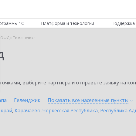
ограммы 1С
Платформа и технологии
Поддержка 
 ОФД в Тимашевске
Д
очками, выберите партнёра и отправьте заявку на ко
апа
Геленджик
Показать все населенные
пункты
 край
,
Карачаево-Черкесская Республика
,
Республика Ад