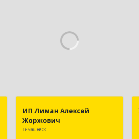
а
ИП Лиман Алексей
ИП Лиман Алексей
Жоржович
Жоржович
-
о
Тимашевск
352731, Краснодарский край,
9
Тимашевский р-н, Комсомольский п,